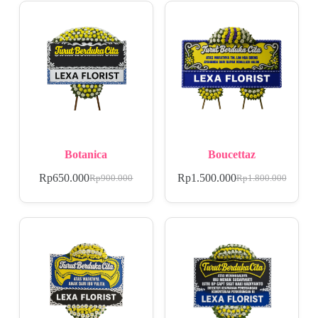
Botanica
Boucettaz
Rp
650.000
Rp
1.500.000
Rp
900.000
Rp
1.800.000