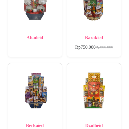
Ahadeid
Barakied
Rp
750.000
Rp
800.000
Berkaied
Dzulheid