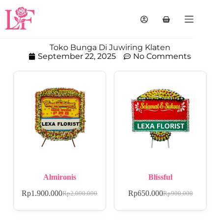
Toko Bunga Di Juwiring Klaten
September 22, 2025
No Comments
Almironis
Blissful
Rp
1.900.000
Rp
650.000
Rp
2.000.000
Rp
900.000