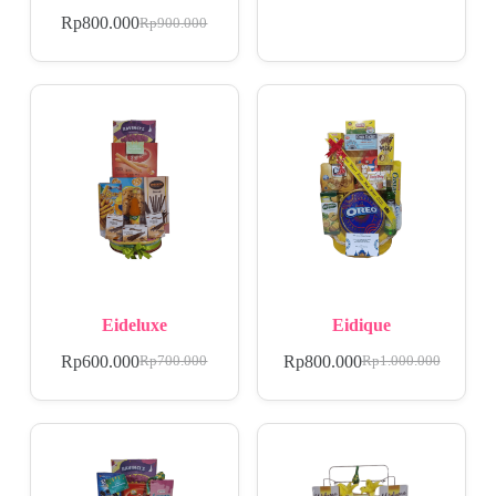
Rp
800.000
Rp
900.000
Eideluxe
Eidique
Rp
600.000
Rp
800.000
Rp
700.000
Rp
1.000.000