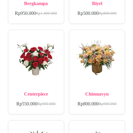
Bergkampa
Biyel
Rp
950.000
Rp
500.000
Rp
1.400.000
Rp
800.000
Centerpiece
Chiomavyn
Rp
550.000
Rp
800.000
Rp
900.000
Rp
900.000