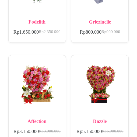
Fodelith
Griezinelle
Rp
1.650.000
Rp
800.000
Rp
2.350.000
Rp
900.000
Affection
Dazzle
Rp
3.150.000
Rp
5.150.000
Rp
3.900.000
Rp
5.900.000