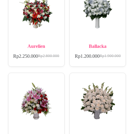
Aurelien
Ballacka
Rp
2.250.000
Rp
1.200.000
Rp
2.800.000
Rp
1.900.000