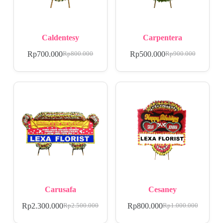
Caldentesy
Carpentera
Rp
700.000
Rp
500.000
Rp
800.000
Rp
900.000
Carusafa
Cesaney
Rp
2.300.000
Rp
800.000
Rp
2.500.000
Rp
1.000.000