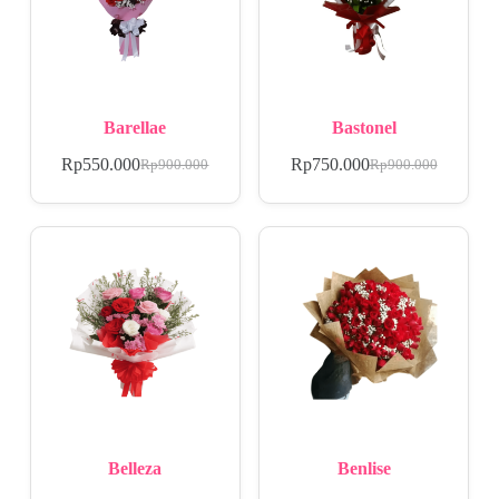
Barellae
Bastonel
Rp
550.000
Rp
750.000
Rp
900.000
Rp
900.000
Belleza
Benlise