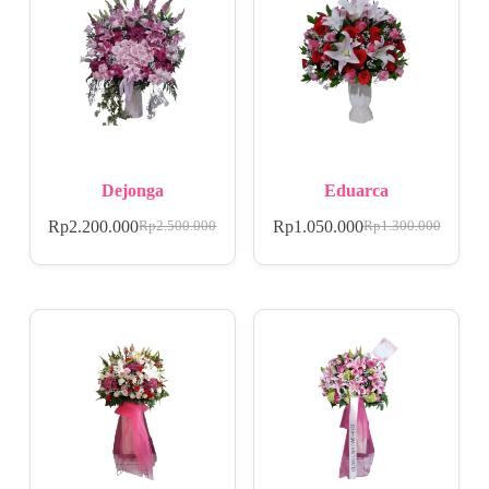
Dejonga
Eduarca
Rp
2.200.000
Rp
1.050.000
Rp
2.500.000
Rp
1.300.000