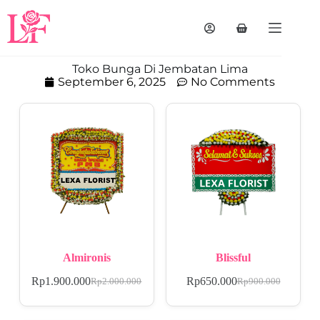
Toko Bunga Di Jembatan Lima
September 6, 2025
No Comments
Almironis
Blissful
Rp
1.900.000
Rp
650.000
Rp
2.000.000
Rp
900.000