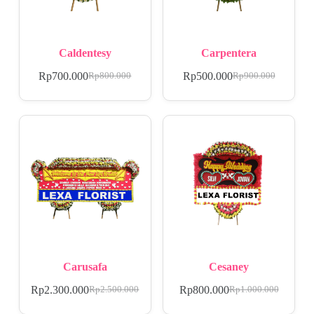
Caldentesy
Carpentera
Rp
700.000
Rp
500.000
Rp
800.000
Rp
900.000
Carusafa
Cesaney
Rp
2.300.000
Rp
800.000
Rp
2.500.000
Rp
1.000.000