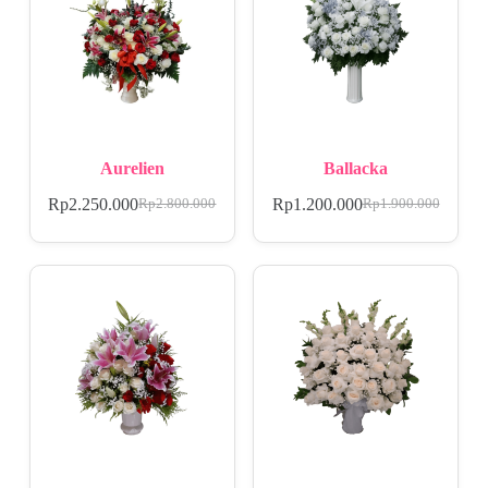
Aurelien
Ballacka
Rp
2.250.000
Rp
1.200.000
Rp
2.800.000
Rp
1.900.000