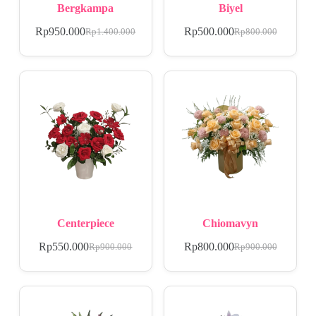
Bergkampa
Biyel
Rp
950.000
Rp
500.000
Rp
1.400.000
Rp
800.000
Centerpiece
Chiomavyn
Rp
550.000
Rp
800.000
Rp
900.000
Rp
900.000