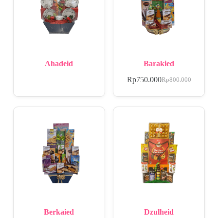
Ahadeid
Barakied
Rp
750.000
Rp
800.000
Berkaied
Dzulheid