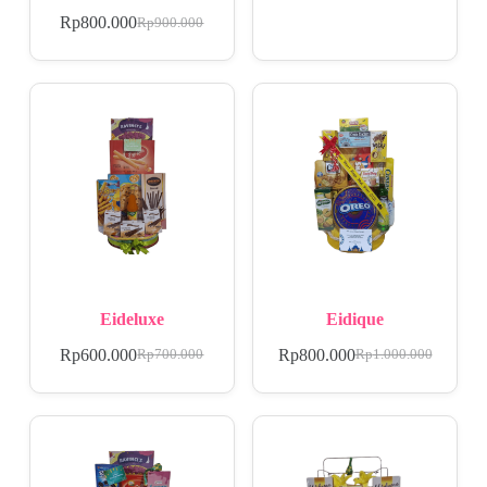
Rp
800.000
Rp
900.000
Eideluxe
Eidique
Rp
600.000
Rp
800.000
Rp
700.000
Rp
1.000.000