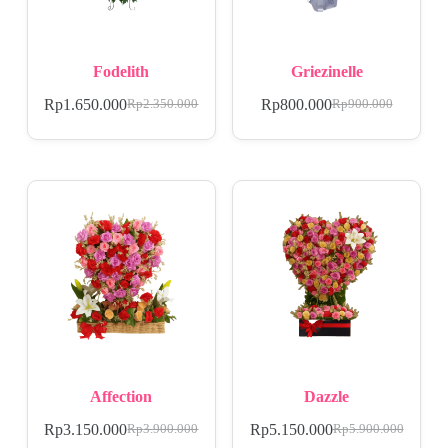
Fodelith
Griezinelle
Rp
1.650.000
Rp
800.000
Rp
2.350.000
Rp
900.000
Affection
Dazzle
Rp
3.150.000
Rp
5.150.000
Rp
3.900.000
Rp
5.900.000