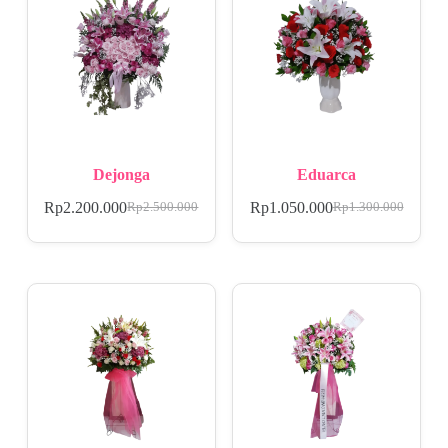
Dejonga
Eduarca
Rp
2.200.000
Rp
1.050.000
Rp
2.500.000
Rp
1.300.000