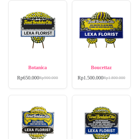
Botanica
Boucettaz
Rp
650.000
Rp
1.500.000
Rp
900.000
Rp
1.800.000