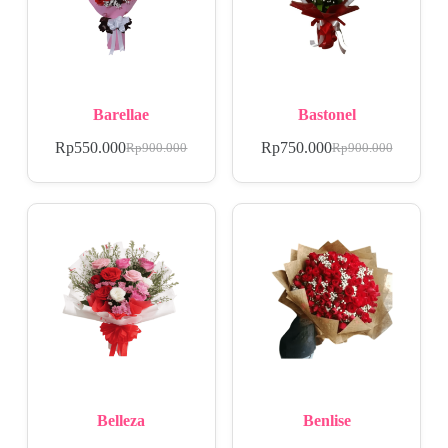
Barellae
Bastonel
Rp
550.000
Rp
750.000
Rp
900.000
Rp
900.000
Belleza
Benlise