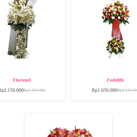
Florunel
Fodelith
Rp
2.150.000
Rp
1.650.000
Rp
2.450.000
Rp
2.350.0