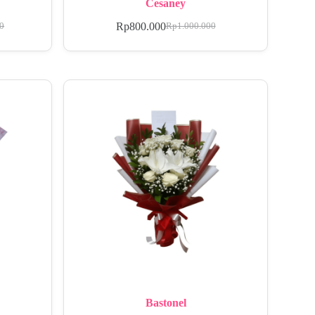
Cesaney
Rp
800.000
00
Rp
1.000.000
Bastonel