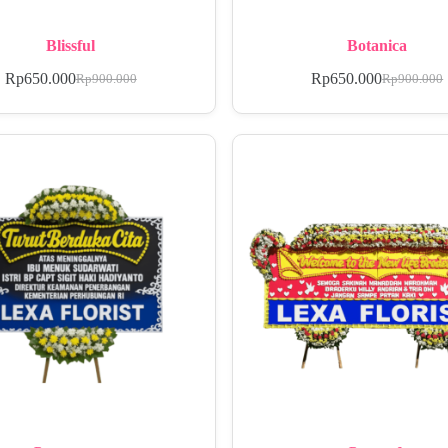
Blissful
Botanica
Rp
650.000
Rp
650.000
Rp
900.000
Rp
900.000