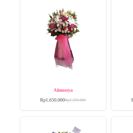
Almossya
Rp
1.650.000
Rp
2.350.000