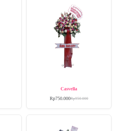
Casvella
Rp
750.000
Rp
950.000