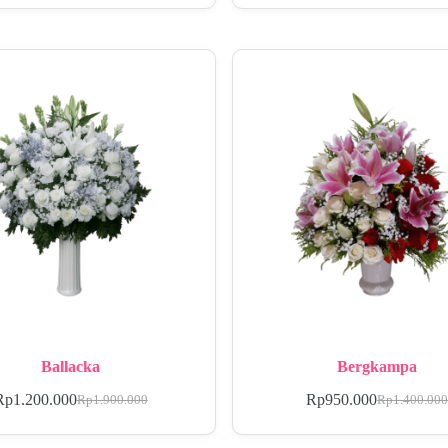
Ballacka
Bergkampa
Rp
1.200.000
Rp
950.000
Rp
1.900.000
Rp
1.400.00