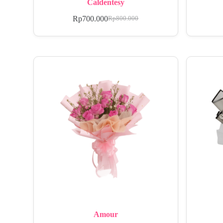
Caldentesy
Rp
700.000
Rp
800.000
Amour