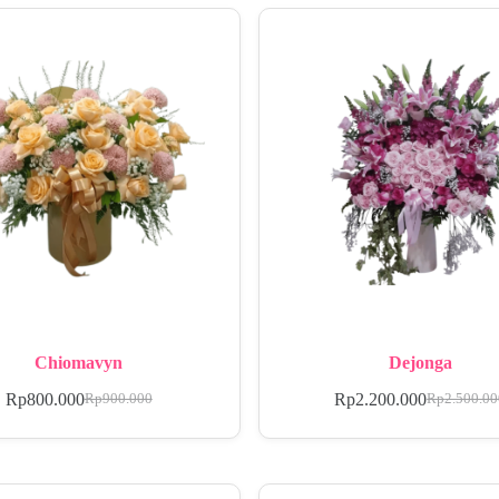
Chiomavyn
Dejonga
Rp
800.000
Rp
2.200.000
Rp
900.000
Rp
2.500.0