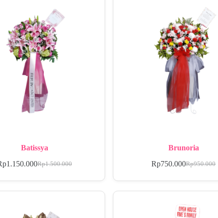
Batissya
Brunoria
Rp
1.150.000
Rp
750.000
Rp
1.500.000
Rp
950.000