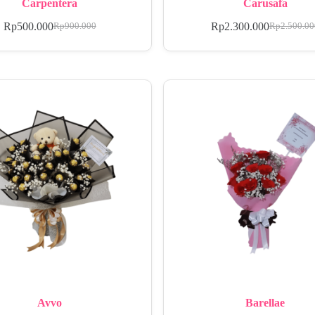
Carpentera
Carusafa
Rp
500.000
Rp
2.300.000
Rp
900.000
Rp
2.500.0
Avvo
Barellae