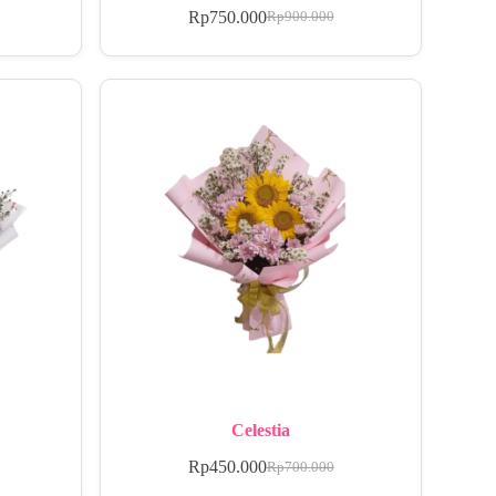
Rp
750.000
Rp
900.000
Celestia
Rp
450.000
Rp
700.000