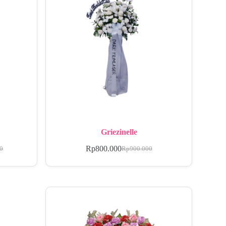
Griezinelle
Rp
800.000
00
Rp
900.000