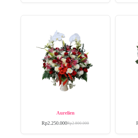
Aurelien
Rp
2.250.000
Rp
2.800.000