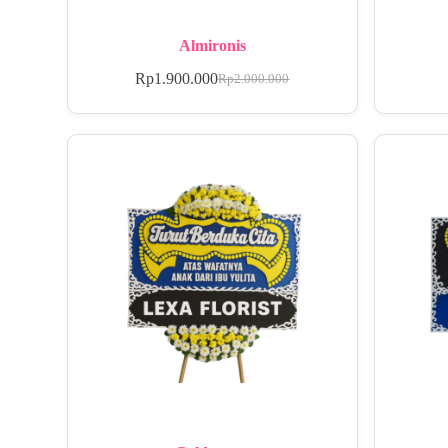
Almironis
Rp
1.900.000
Rp
2.000.000