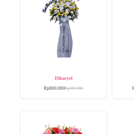
Dibaryel
Rp
800.000
Rp
960.000