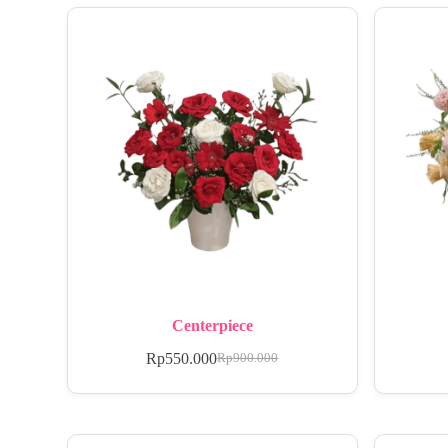
Centerpiece
Rp
550.000
Rp
900.000