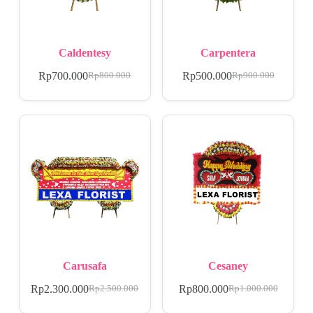
Caldentesy
Carpentera
Rp
700.000
Rp
500.000
Rp
800.000
Rp
900.000
Carusafa
Cesaney
Rp
2.300.000
Rp
800.000
Rp
2.500.000
Rp
1.000.000