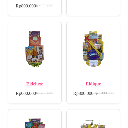
Rp
800.000
Rp
900.000
Eideluxe
Eidique
Rp
600.000
Rp
800.000
Rp
700.000
Rp
1.000.000