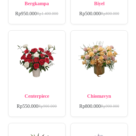
Bergkampa
Biyel
Rp
950.000
Rp
500.000
Rp
1.400.000
Rp
800.000
Centerpiece
Chiomavyn
Rp
550.000
Rp
800.000
Rp
900.000
Rp
900.000