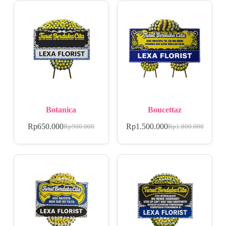
Botanica
Boucettaz
Rp
650.000
Rp
1.500.000
Rp
900.000
Rp
1.800.000