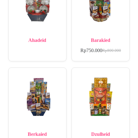
Ahadeid
Barakied
Rp
750.000
Rp
800.000
Berkaied
Dzulheid