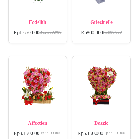
Fodelith
Griezinelle
Rp
1.650.000
Rp
800.000
Rp
2.350.000
Rp
900.000
Affection
Dazzle
Rp
3.150.000
Rp
5.150.000
Rp
3.900.000
Rp
5.900.000