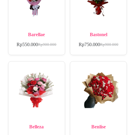
Barellae
Bastonel
Rp
550.000
Rp
750.000
Rp
900.000
Rp
900.000
Belleza
Benlise