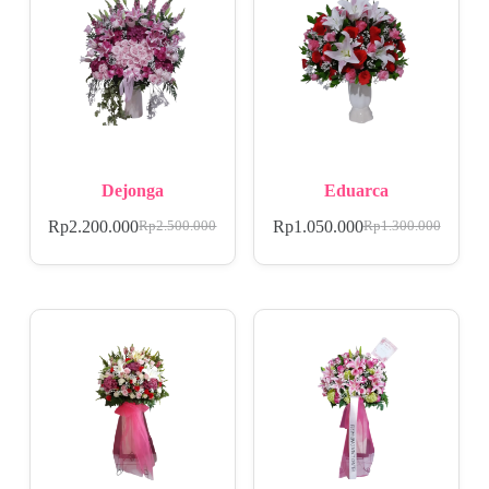
Dejonga
Eduarca
Rp
2.200.000
Rp
1.050.000
Rp
2.500.000
Rp
1.300.000