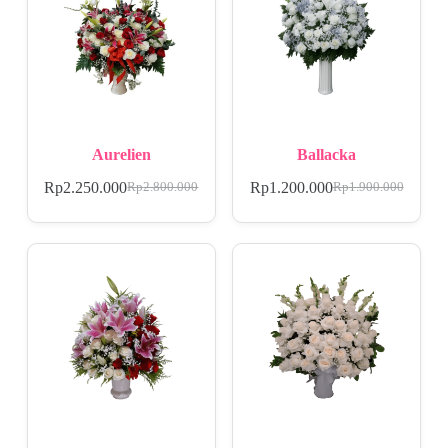
Aurelien
Ballacka
Rp
2.250.000
Rp
1.200.000
Rp
2.800.000
Rp
1.900.000