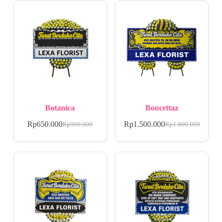
Botanica
Boucettaz
Rp
650.000
Rp
1.500.000
Rp
900.000
Rp
1.800.000