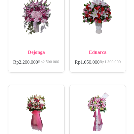
Dejonga
Eduarca
Rp
2.200.000
Rp
1.050.000
Rp
2.500.000
Rp
1.300.000