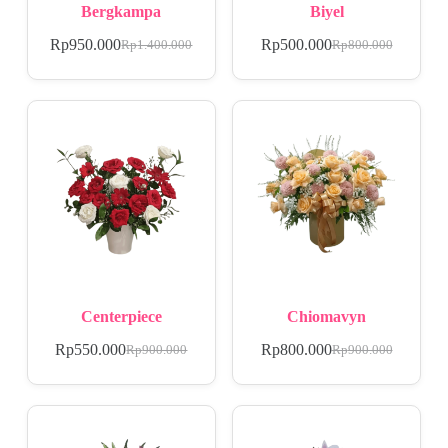
Bergkampa
Biyel
Rp
950.000
Rp
500.000
Rp
1.400.000
Rp
800.000
Centerpiece
Chiomavyn
Rp
550.000
Rp
800.000
Rp
900.000
Rp
900.000