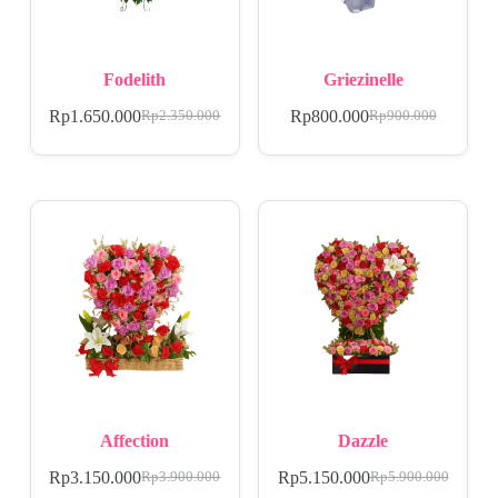
Fodelith
Griezinelle
Rp
1.650.000
Rp
800.000
Rp
2.350.000
Rp
900.000
Affection
Dazzle
Rp
3.150.000
Rp
5.150.000
Rp
3.900.000
Rp
5.900.000