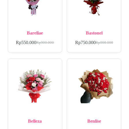
Barellae
Bastonel
Rp
550.000
Rp
750.000
Rp
900.000
Rp
900.000
Belleza
Benlise