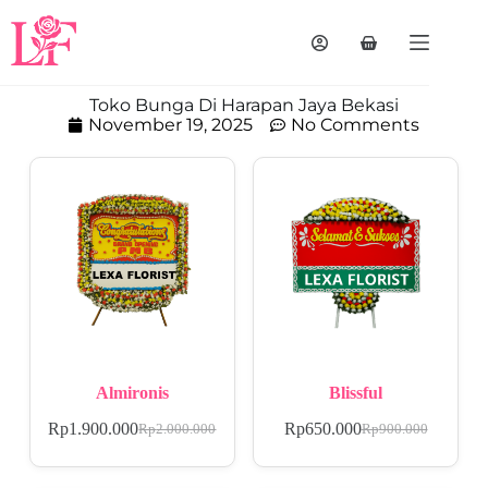
Toko Bunga Di Harapan Jaya Bekasi
November 19, 2025
No Comments
Almironis
Blissful
Rp
1.900.000
Rp
650.000
Rp
2.000.000
Rp
900.000