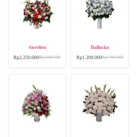
Aurelien
Ballacka
Rp
2.250.000
Rp
1.200.000
Rp
2.800.000
Rp
1.900.000