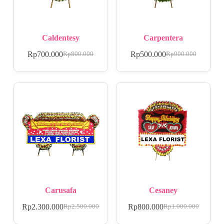
Caldentesy
Carpentera
Rp
700.000
Rp
500.000
Rp
800.000
Rp
900.000
Carusafa
Cesaney
Rp
2.300.000
Rp
800.000
Rp
2.500.000
Rp
1.000.000