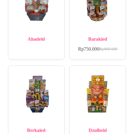
Ahadeid
Barakied
Rp
750.000
Rp
800.000
Berkaied
Dzulheid