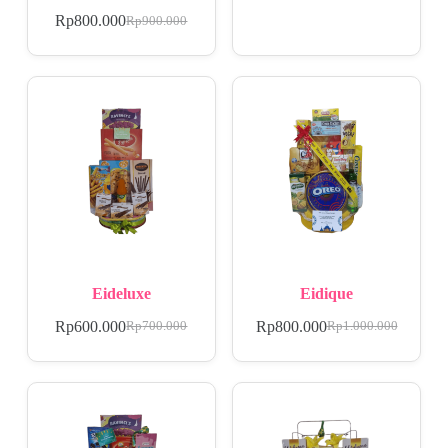
Rp
800.000
Rp
900.000
Eideluxe
Eidique
Rp
600.000
Rp
800.000
Rp
700.000
Rp
1.000.000