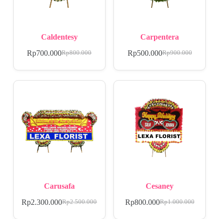
Caldentesy
Carpentera
Rp
700.000
Rp
500.000
Rp
800.000
Rp
900.000
Carusafa
Cesaney
Rp
2.300.000
Rp
800.000
Rp
2.500.000
Rp
1.000.000