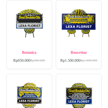
Botanica
Boucettaz
Rp
650.000
Rp
1.500.000
Rp
900.000
Rp
1.800.000