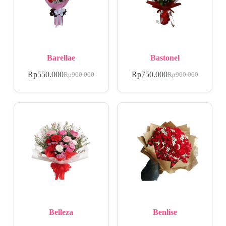
Barellae
Bastonel
Rp
550.000
Rp
750.000
Rp
900.000
Rp
900.000
Belleza
Benlise