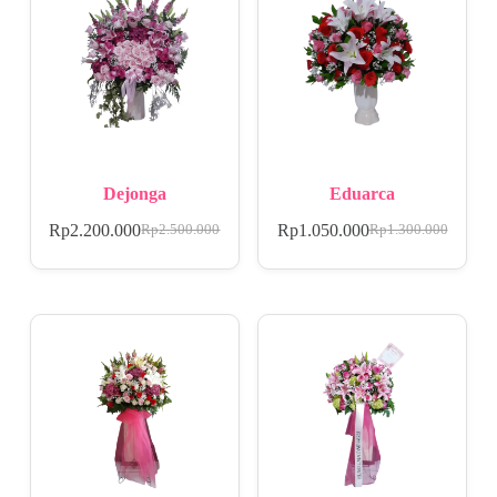
Dejonga
Eduarca
Rp
2.200.000
Rp
1.050.000
Rp
2.500.000
Rp
1.300.000