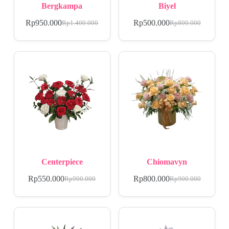
Bergkampa
Biyel
Rp
950.000
Rp
500.000
Rp
1.400.000
Rp
800.000
Centerpiece
Chiomavyn
Rp
550.000
Rp
800.000
Rp
900.000
Rp
900.000