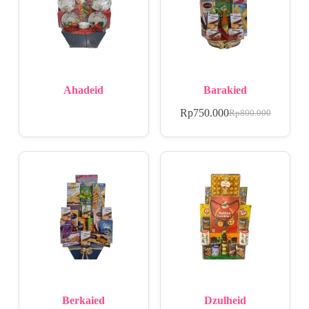
Ahadeid
Barakied
Rp
750.000
Rp
800.000
Berkaied
Dzulheid