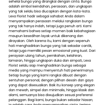
sehelai bunga yang dirangkai dengan cinta. Bunga
adalah simbol keindahan, perasaan, dan ungkapan
yang tak selalu bisa diucapkan dengan kata-kata.
Lexa Florist hadir sebagai sahabat Anda dalam
menyampaikan perasaan melalui rangkaian bunga
yang tak hanya indah, tetapi juga penuh arti. Kami
memahami bahwa setiap momen baik kebahagiaan
maupun kesedihan layak untuk dikenang dan
dirayakan. Oleh karena itu, kami dengan sepenuh
hati menghadirkan bunga yang tak sekadar cantik,
tetapi juga memiliki pesan emosional yang kuat. Dari
perayaan ulang tahun, pernikahan, kelahiran,
lamaran, hingga ungkapan duka dan simpati, Lexa
Florist selalu siap menghadirkan bunga sebagai
media yang mampu menyentuh hati penerimanya.
Setiap bunga yang kami rangkai dibuat dengan
sentuhan personal, dengan pilihan desain dan gaya
yang dapat disesuaikan. Baik itu konsep yang elegan
dan mewah, simpel dan minimalis, hingga klasik dan
alami, semuanya bisa diwujudkan sesuai preferensi
pelanggan. Bagi kami, bunga bukan sekadar hiasan;
ia adalah cara Anda menyampaikan cinta, terima