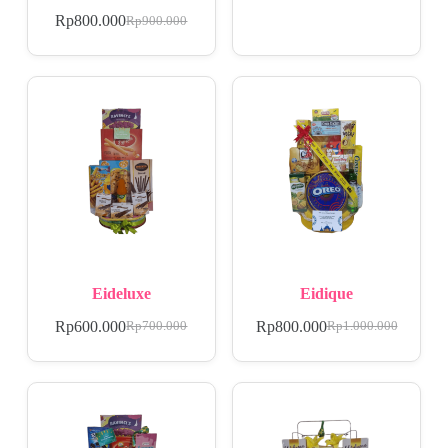
Rp
800.000
Rp
900.000
Eideluxe
Eidique
Rp
600.000
Rp
800.000
Rp
700.000
Rp
1.000.000