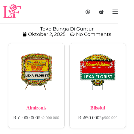
Toko Bunga Di Guntur
Oktober 2, 2025
No Comments
Almironis
Blissful
Rp
1.900.000
Rp
650.000
Rp
2.000.000
Rp
900.000