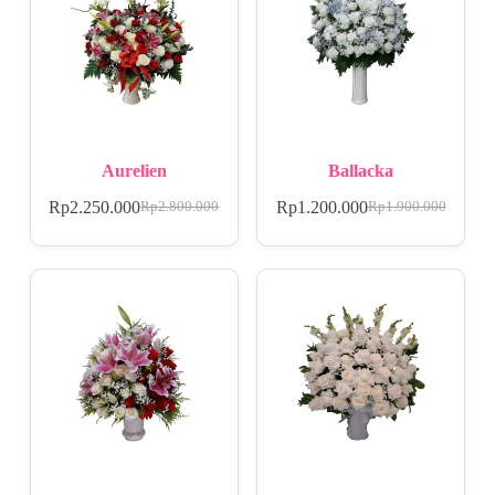
Aurelien
Ballacka
Rp
2.250.000
Rp
1.200.000
Rp
2.800.000
Rp
1.900.000