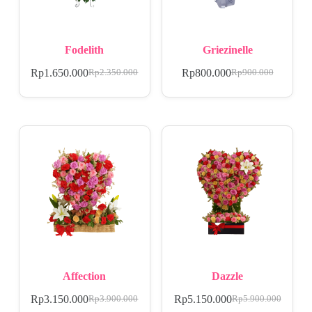
Fodelith
Griezinelle
Rp
1.650.000
Rp
800.000
Rp
2.350.000
Rp
900.000
Affection
Dazzle
Rp
3.150.000
Rp
5.150.000
Rp
3.900.000
Rp
5.900.000