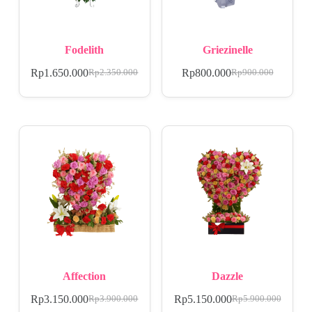
Fodelith
Griezinelle
Rp
1.650.000
Rp
800.000
Rp
2.350.000
Rp
900.000
Affection
Dazzle
Rp
3.150.000
Rp
5.150.000
Rp
3.900.000
Rp
5.900.000