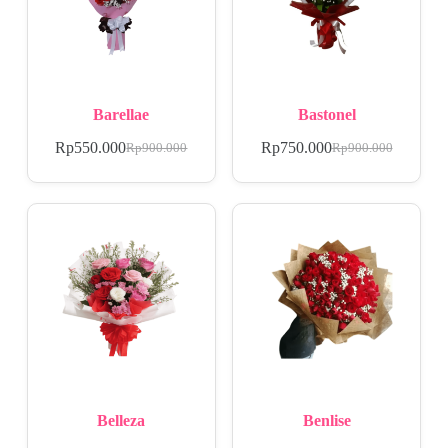
Barellae
Bastonel
Rp
550.000
Rp
750.000
Rp
900.000
Rp
900.000
Belleza
Benlise