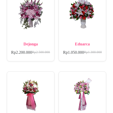
Dejonga
Eduarca
Rp
2.200.000
Rp
1.050.000
Rp
2.500.000
Rp
1.300.000