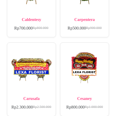
Caldentesy
Carpentera
Rp
700.000
Rp
500.000
Rp
800.000
Rp
900.000
Carusafa
Cesaney
Rp
2.300.000
Rp
800.000
Rp
2.500.000
Rp
1.000.000