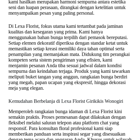
kami hasilkan merupakan harmoni sempurna antara estetika
seni dan luapan perasaan, dirangkai dengan ketelitian untuk
menyampaikan pesan yang paling personal.
Di Lexa Florist, fokus utama kami tertambat pada jaminan
kualitas dan kesegaran yang prima. Kami hanya
menggunakan bahan bunga terpilih dari pemasok bereputasi.
Setiap elemen dekoratif diperiksa dengan standar ketat untuk
memastikan setiap kreasi memiliki daya tahan optimal serta
penampilan yang memanjakan mata. Didukung tim perangkai
kompeten serta sistem pengiriman yang efisien, kami
menjamin pesanan Anda tiba sesuai jadwal dalam kondisi
sempurna dan keindahan terjaga. Produk yang kami tawarkan
meliputi buket tangan yang anggun, rangkaian bunga berdiri
yang megah, papan ucapan yang ekspresif, hingga dekorasi
meja yang elegan.
Kemudahan Berbelanja di Lexa Florist Girikikis Wonogiri
Memperoleh rangkaian bunga idaman di Lexa Florist kini
semakin praktis. Proses pemesanan dapat dilakukan dengan
fleksibel melalui saluran telepon atau platform chat yang
responsif. Para konsultan floral profesional kami siap
memberikan panduan serta inspirasi segar yang disesuaikan
dengan tema acara dan anggaran Anda. Khusus untuk wilayah