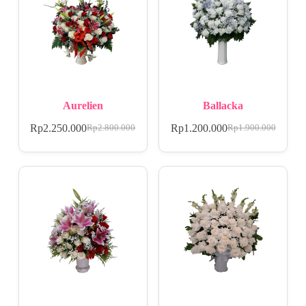
Aurelien
Ballacka
Rp
2.250.000
Rp
1.200.000
Rp
2.800.000
Rp
1.900.000