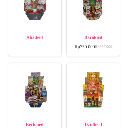
Ahadeid
Barakied
Rp
750.000
Rp
800.000
Berkaied
Dzulheid