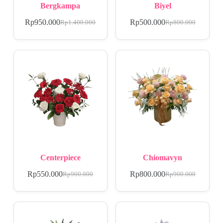
Bergkampa
Biyel
Rp
950.000
Rp
500.000
Rp
1.400.000
Rp
800.000
Centerpiece
Chiomavyn
Rp
550.000
Rp
800.000
Rp
900.000
Rp
900.000