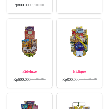
Rp
800.000
Rp
900.000
Eideluxe
Eidique
Rp
600.000
Rp
800.000
Rp
700.000
Rp
1.000.000