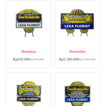
Botanica
Boucettaz
Rp
650.000
Rp
1.500.000
Rp
900.000
Rp
1.800.000