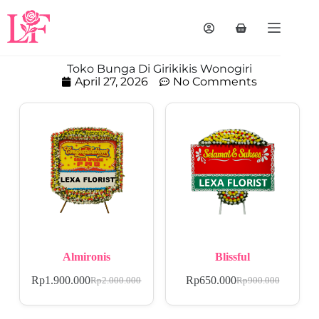
Toko Bunga Di Girikikis Wonogiri
April 27, 2026
No Comments
Almironis
Blissful
Rp
1.900.000
Rp
650.000
Rp
2.000.000
Rp
900.000