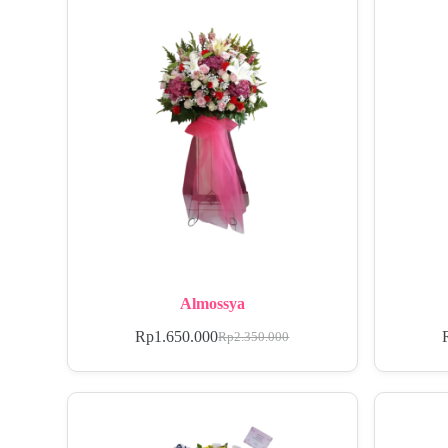
Almossya
Rp
1.650.000
Rp
2.350.000