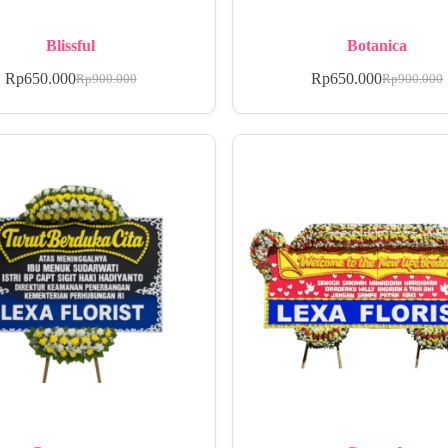
Blissful
Botanica
Rp
650.000
Rp
650.000
Rp
900.000
Rp
900.000