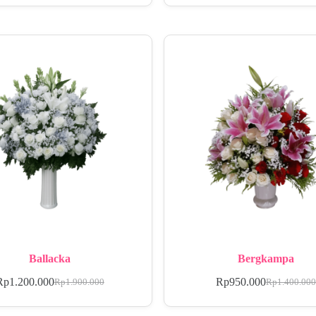
Ballacka
Bergkampa
Rp
1.200.000
Rp
950.000
Rp
1.900.000
Rp
1.400.00