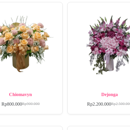
Chiomavyn
Dejonga
Rp
800.000
Rp
2.200.000
Rp
900.000
Rp
2.500.0