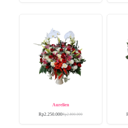
Aurelien
Rp
2.250.000
Rp
2.800.000