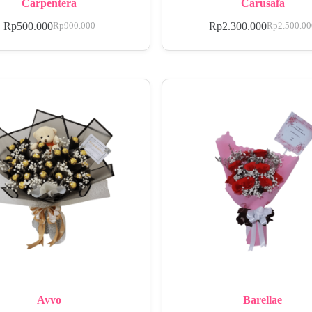
Carpentera
Carusafa
Rp
500.000
Rp
2.300.000
Rp
900.000
Rp
2.500.0
Avvo
Barellae