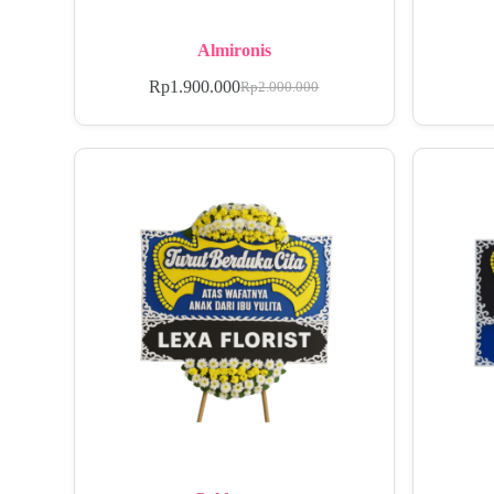
Almironis
Rp
1.900.000
Rp
2.000.000