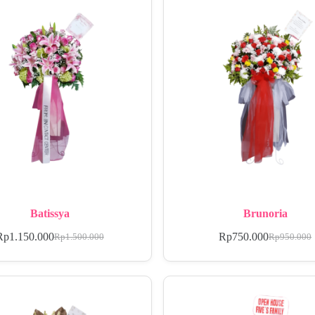
Batissya
Brunoria
Rp
1.150.000
Rp
750.000
Rp
1.500.000
Rp
950.000