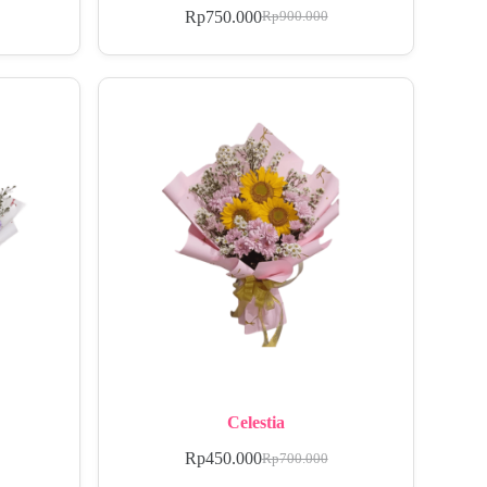
Rp
750.000
Rp
900.000
Celestia
Rp
450.000
Rp
700.000