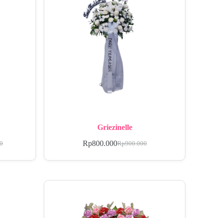
Griezinelle
Rp
800.000
00
Rp
900.000