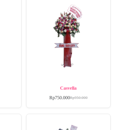
Casvella
Rp
750.000
Rp
950.000