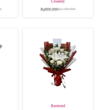
Cesaney
Rp
800.000
00
Rp
1.000.000
Bastonel