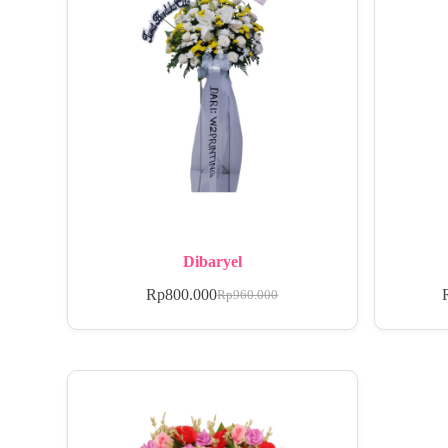
Dibaryel
Rp
800.000
Rp
960.000