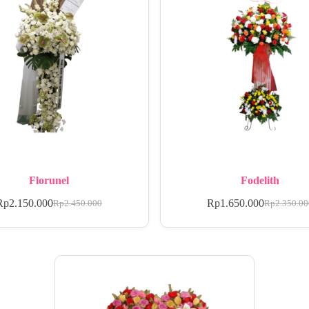
Florunel
Fodelith
Rp
2.150.000
Rp
1.650.000
Rp
2.450.000
Rp
2.350.0