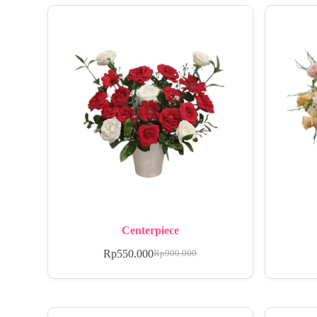
Centerpiece
Rp
550.000
Rp
900.000