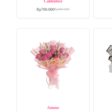
Caldentesy
Rp
700.000
Rp
800.000
Amour