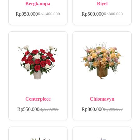
Bergkampa
Biyel
Rp
950.000
Rp
500.000
Rp
1.400.000
Rp
800.000
Centerpiece
Chiomavyn
Rp
550.000
Rp
800.000
Rp
900.000
Rp
900.000