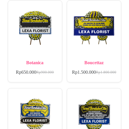
Botanica
Boucettaz
Rp
650.000
Rp
1.500.000
Rp
900.000
Rp
1.800.000