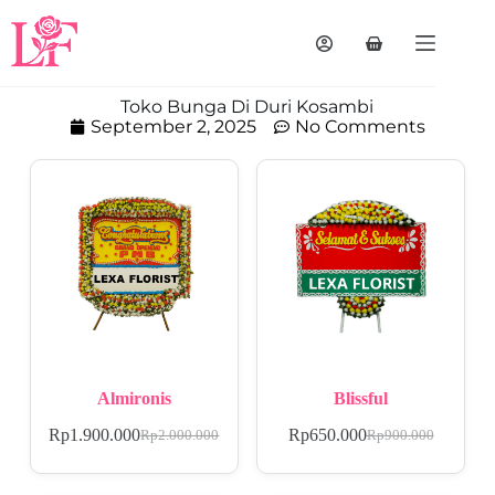
Toko Bunga Di Duri Kosambi
September 2, 2025
No Comments
Almironis
Blissful
Rp
1.900.000
Rp
650.000
Rp
2.000.000
Rp
900.000