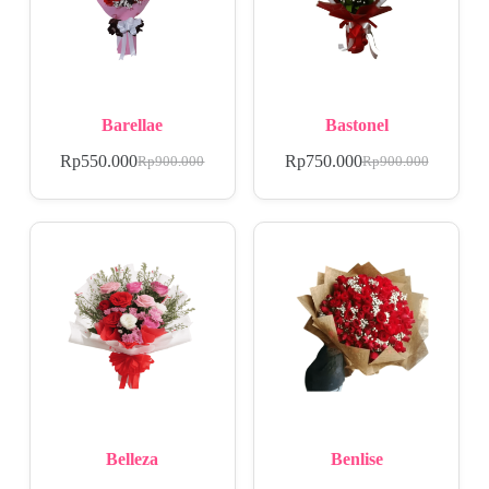
Barellae
Bastonel
Rp
550.000
Rp
750.000
Rp
900.000
Rp
900.000
Belleza
Benlise