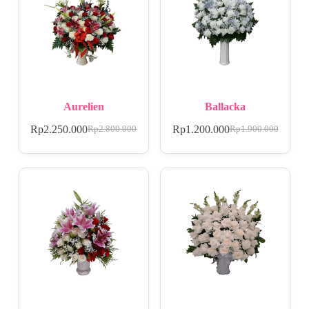
Aurelien
Ballacka
Rp
2.250.000
Rp
1.200.000
Rp
2.800.000
Rp
1.900.000