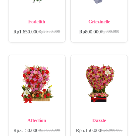
Fodelith
Griezinelle
Rp
1.650.000
Rp
800.000
Rp
2.350.000
Rp
900.000
Affection
Dazzle
Rp
3.150.000
Rp
5.150.000
Rp
3.900.000
Rp
5.900.000