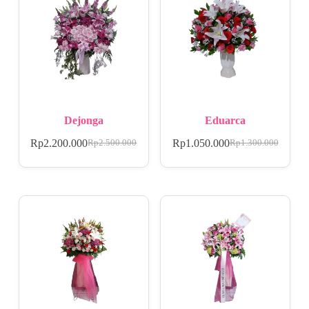
Dejonga
Eduarca
Rp
2.200.000
Rp
1.050.000
Rp
2.500.000
Rp
1.300.000