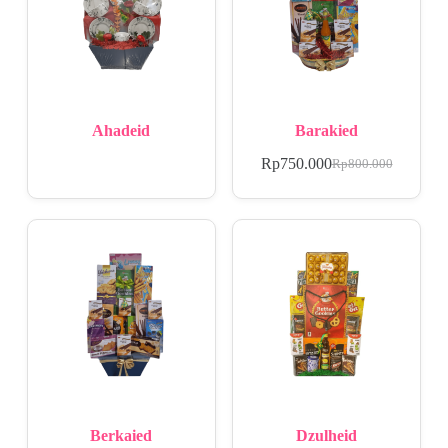
Ahadeid
Barakied
Rp
750.000
Rp
800.000
Berkaied
Dzulheid