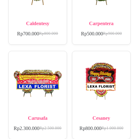
Caldentesy
Carpentera
Rp
700.000
Rp
500.000
Rp
800.000
Rp
900.000
Carusafa
Cesaney
Rp
2.300.000
Rp
800.000
Rp
2.500.000
Rp
1.000.000