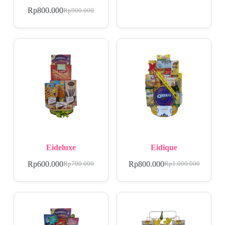
Rp
800.000
Rp
900.000
Eideluxe
Eidique
Rp
600.000
Rp
800.000
Rp
700.000
Rp
1.000.000