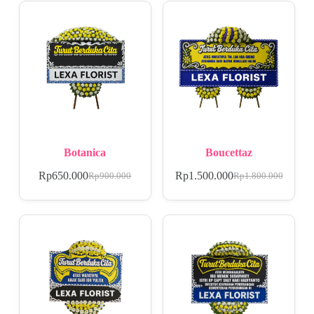
Botanica
Boucettaz
Rp
650.000
Rp
1.500.000
Rp
900.000
Rp
1.800.000