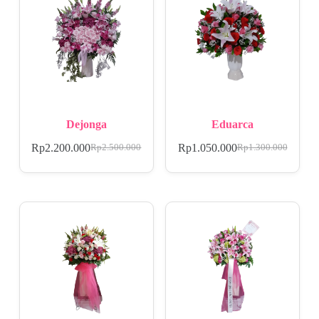
Dejonga
Eduarca
Rp
2.200.000
Rp
1.050.000
Rp
2.500.000
Rp
1.300.000