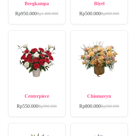
Bergkampa
Biyel
Rp
950.000
Rp
500.000
Rp
1.400.000
Rp
800.000
Centerpiece
Chiomavyn
Rp
550.000
Rp
800.000
Rp
900.000
Rp
900.000