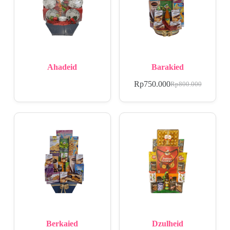
Ahadeid
Barakied
Rp
750.000
Rp
800.000
Berkaied
Dzulheid