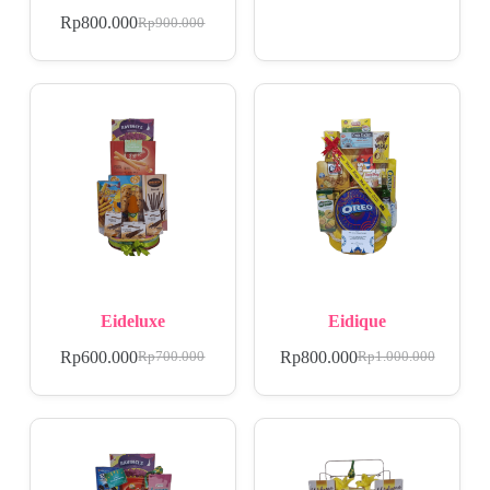
Rp
800.000
Rp
900.000
Eideluxe
Eidique
Rp
600.000
Rp
800.000
Rp
700.000
Rp
1.000.000