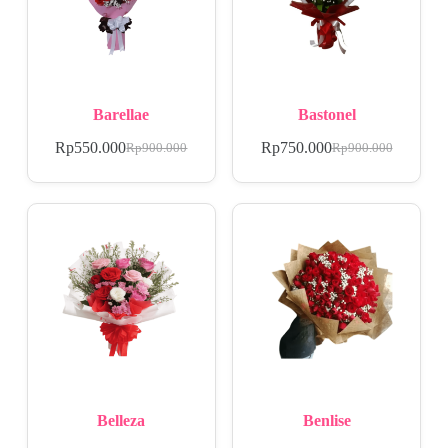
Barellae
Bastonel
Rp
550.000
Rp
750.000
Rp
900.000
Rp
900.000
Belleza
Benlise