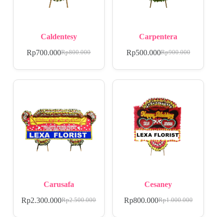
Caldentesy
Carpentera
Rp
700.000
Rp
500.000
Rp
800.000
Rp
900.000
Carusafa
Cesaney
Rp
2.300.000
Rp
800.000
Rp
2.500.000
Rp
1.000.000