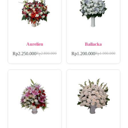
Aurelien
Ballacka
Rp
2.250.000
Rp
1.200.000
Rp
2.800.000
Rp
1.900.000