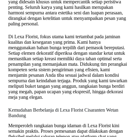
yang didesain khusus untuk mempercantik setiap peristiwa
penting. Seluruh karya yang kami hasilkan merupakan
harmoni sempurna antara estetika seni dan luapan perasaan,
dirangkai dengan ketelitian untuk menyampaikan pesan yang
paling personal.
Di Lexa Florist, fokus utama kami tertambat pada jaminan
kualitas dan kesegaran yang prima. Kami hanya
menggunakan bahan bunga terpilih dari pemasok bereputasi.
Setiap elemen dekoratif diperiksa dengan standar ketat untuk
memastikan setiap kreasi memiliki daya tahan optimal serta
penampilan yang memanjakan mata. Didukung tim perangkai
kompeten serta sistem pengiriman yang efisien, kami
menjamin pesanan Anda tiba sesuai jadwal dalam kondisi
sempurna dan keindahan terjaga. Produk yang kami tawarkan
meliputi buket tangan yang anggun, rangkaian bunga berdiri
yang megah, papan ucapan yang ekspresif, hingga dekorasi
meja yang elegan.
Kemudahan Berbelanja di Lexa Florist Cisaranten Wetan
Bandung
Memperoleh rangkaian bunga idaman di Lexa Florist kini
semakin praktis. Proses pemesanan dapat dilakukan dengan
fleksibel melalui saluran telepon atau platform chat yang