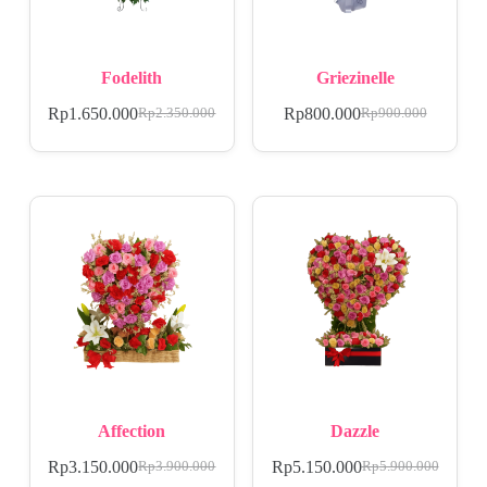
Fodelith
Griezinelle
Rp
1.650.000
Rp
800.000
Rp
2.350.000
Rp
900.000
Affection
Dazzle
Rp
3.150.000
Rp
5.150.000
Rp
3.900.000
Rp
5.900.000