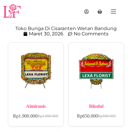
Toko Bunga Di Cisaranten Wetan Bandung
Maret 30, 2026
No Comments
Almironis
Blissful
Rp
1.900.000
Rp
650.000
Rp
2.000.000
Rp
900.000