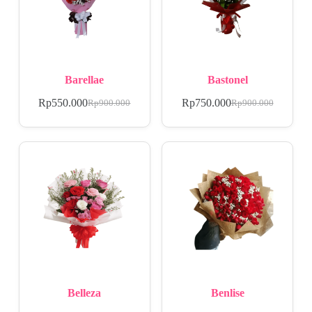
Barellae
Bastonel
Rp
550.000
Rp
750.000
Rp
900.000
Rp
900.000
Belleza
Benlise