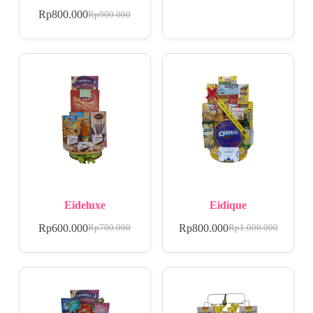
Rp
800.000
Rp
900.000
Eideluxe
Eidique
Rp
600.000
Rp
800.000
Rp
700.000
Rp
1.000.000