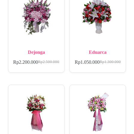
Dejonga
Eduarca
Rp
2.200.000
Rp
1.050.000
Rp
2.500.000
Rp
1.300.000