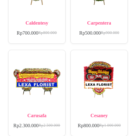
Caldentesy
Carpentera
Rp
700.000
Rp
500.000
Rp
800.000
Rp
900.000
Carusafa
Cesaney
Rp
2.300.000
Rp
800.000
Rp
2.500.000
Rp
1.000.000