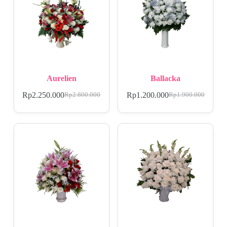
Aurelien
Ballacka
Rp
2.250.000
Rp
1.200.000
Rp
2.800.000
Rp
1.900.000