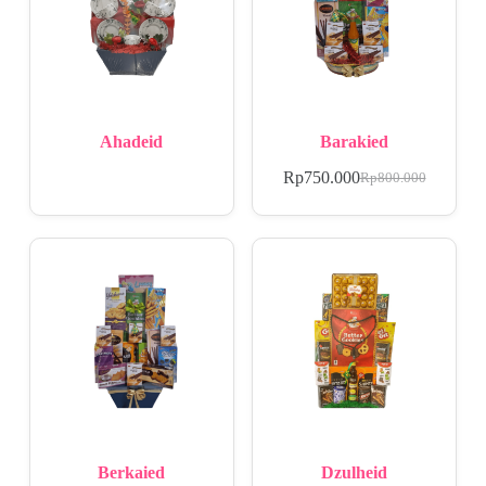
Ahadeid
Barakied
Rp
750.000
Rp
800.000
Berkaied
Dzulheid