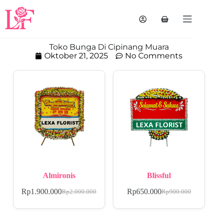
Toko Bunga Di Cipinang Muara
Oktober 21, 2025
No Comments
Almironis
Blissful
Rp
1.900.000
Rp
650.000
Rp
2.000.000
Rp
900.000