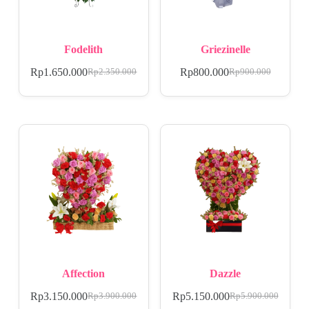
Fodelith
Griezinelle
Rp
1.650.000
Rp
800.000
Rp
2.350.000
Rp
900.000
Affection
Dazzle
Rp
3.150.000
Rp
5.150.000
Rp
3.900.000
Rp
5.900.000