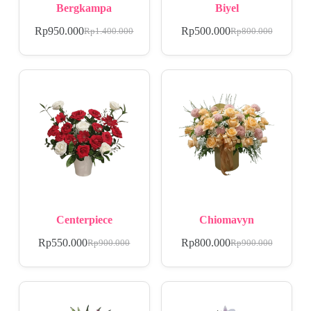
Bergkampa
Biyel
Rp
950.000
Rp
500.000
Rp
1.400.000
Rp
800.000
Centerpiece
Chiomavyn
Rp
550.000
Rp
800.000
Rp
900.000
Rp
900.000