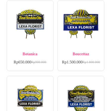
Botanica
Boucettaz
Rp
650.000
Rp
1.500.000
Rp
900.000
Rp
1.800.000