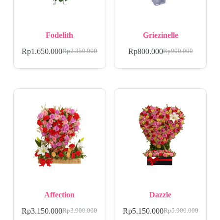
Fodelith
Griezinelle
Rp
1.650.000
Rp
800.000
Rp
2.350.000
Rp
900.000
Affection
Dazzle
Rp
3.150.000
Rp
5.150.000
Rp
3.900.000
Rp
5.900.000