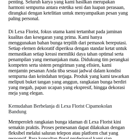
penting. Seluruh karya yang kami hasilkan merupakan
harmoni sempurna antara estetika seni dan luapan perasaan,
dirangkai dengan ketelitian untuk menyampaikan pesan yang
paling personal.
Di Lexa Florist, fokus utama kami tertambat pada jaminan
kualitas dan kesegaran yang prima. Kami hanya
menggunakan bahan bunga terpilih dari pemasok bereputasi.
Setiap elemen dekoratif diperiksa dengan standar ketat untuk
memastikan setiap kreasi memiliki daya tahan optimal serta
penampilan yang memanjakan mata. Didukung tim perangkai
kompeten serta sistem pengiriman yang efisien, kami
menjamin pesanan Anda tiba sesuai jadwal dalam kondisi
sempurna dan keindahan terjaga. Produk yang kami tawarkan
meliputi buket tangan yang anggun, rangkaian bunga berdiri
yang megah, papan ucapan yang ekspresif, hingga dekorasi
meja yang elegan.
Kemudahan Berbelanja di Lexa Florist Cipamokolan
Bandung
Memperoleh rangkaian bunga idaman di Lexa Florist kini
semakin praktis. Proses pemesanan dapat dilakukan dengan
fleksibel melalui saluran telepon atau platform chat yang
responsif. Para konsultan floral profesional kami siap