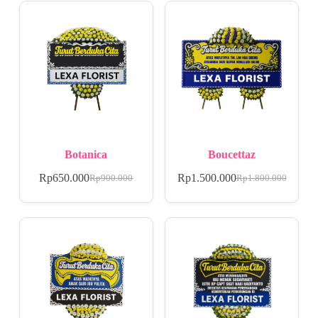
Botanica
Boucettaz
Rp
650.000
Rp
1.500.000
Rp
900.000
Rp
1.800.000