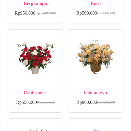
Bergkampa
Biyel
Rp
950.000
Rp
500.000
Rp
1.400.000
Rp
800.000
Centerpiece
Chiomavyn
Rp
550.000
Rp
800.000
Rp
900.000
Rp
900.000