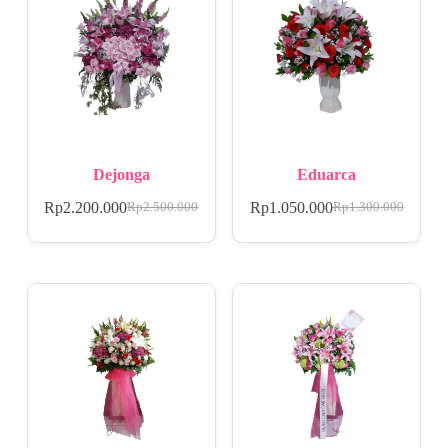
Dejonga
Eduarca
Rp
2.200.000
Rp
1.050.000
Rp
2.500.000
Rp
1.300.000