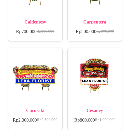
Caldentesy
Carpentera
Rp
700.000
Rp
500.000
Rp
800.000
Rp
900.000
Carusafa
Cesaney
Rp
2.300.000
Rp
800.000
Rp
2.500.000
Rp
1.000.000