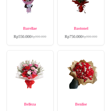
Barellae
Bastonel
Rp
550.000
Rp
750.000
Rp
900.000
Rp
900.000
Belleza
Benlise