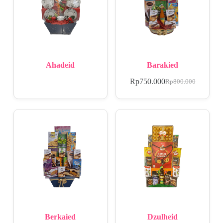
Ahadeid
Barakied
Rp
750.000
Rp
800.000
Berkaied
Dzulheid