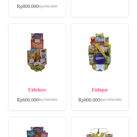
Rp
800.000
Rp
900.000
Eideluxe
Eidique
Rp
600.000
Rp
800.000
Rp
700.000
Rp
1.000.000