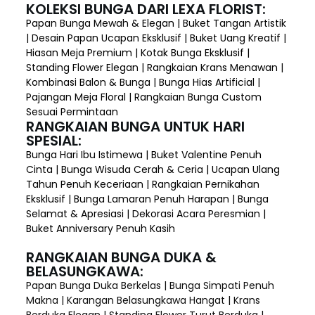
KOLEKSI BUNGA DARI LEXA FLORIST:
Papan Bunga Mewah & Elegan | Buket Tangan Artistik
| Desain Papan Ucapan Eksklusif | Buket Uang Kreatif |
Hiasan Meja Premium | Kotak Bunga Eksklusif |
Standing Flower Elegan | Rangkaian Krans Menawan |
Kombinasi Balon & Bunga | Bunga Hias Artificial |
Pajangan Meja Floral | Rangkaian Bunga Custom
Sesuai Permintaan
RANGKAIAN BUNGA UNTUK HARI
SPESIAL:
Bunga Hari Ibu Istimewa | Buket Valentine Penuh
Cinta | Bunga Wisuda Cerah & Ceria | Ucapan Ulang
Tahun Penuh Keceriaan | Rangkaian Pernikahan
Eksklusif | Bunga Lamaran Penuh Harapan | Bunga
Selamat & Apresiasi | Dekorasi Acara Peresmian |
Buket Anniversary Penuh Kasih
RANGKAIAN BUNGA DUKA &
BELASUNGKAWA:
Papan Bunga Duka Berkelas | Bunga Simpati Penuh
Makna | Karangan Belasungkawa Hangat | Krans
Berduka Elegan | Standing Flower Turut Berduka |