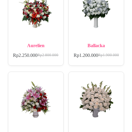
Aurelien
Ballacka
Rp
2.250.000
Rp
1.200.000
Rp
2.800.000
Rp
1.900.000