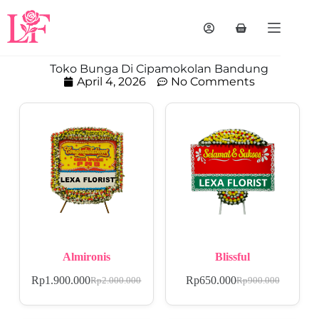
Toko Bunga Di Cipamokolan Bandung
April 4, 2026
No Comments
Almironis
Blissful
Rp
1.900.000
Rp
650.000
Rp
2.000.000
Rp
900.000