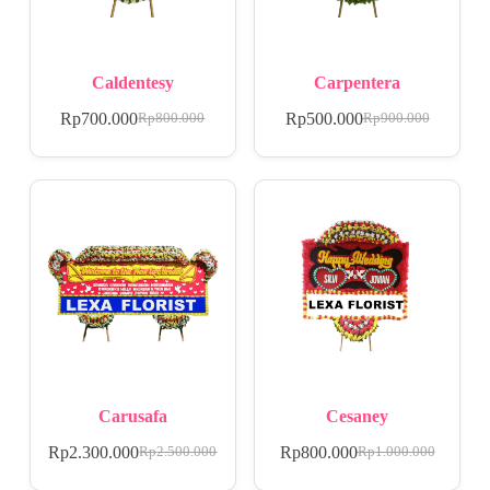
Caldentesy
Carpentera
Rp
700.000
Rp
500.000
Rp
800.000
Rp
900.000
Carusafa
Cesaney
Rp
2.300.000
Rp
800.000
Rp
2.500.000
Rp
1.000.000