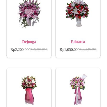
Dejonga
Eduarca
Rp
2.200.000
Rp
1.050.000
Rp
2.500.000
Rp
1.300.000