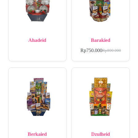
Ahadeid
Barakied
Rp
750.000
Rp
800.000
Berkaied
Dzulheid