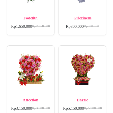
Fodelith
Griezinelle
Rp
1.650.000
Rp
800.000
Rp
2.350.000
Rp
900.000
Affection
Dazzle
Rp
3.150.000
Rp
5.150.000
Rp
3.900.000
Rp
5.900.000