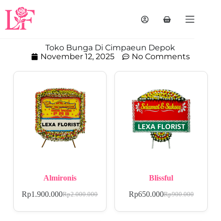
Toko Bunga Di Cimpaeun Depok
November 12, 2025
No Comments
Almironis
Blissful
Rp
1.900.000
Rp
650.000
Rp
2.000.000
Rp
900.000