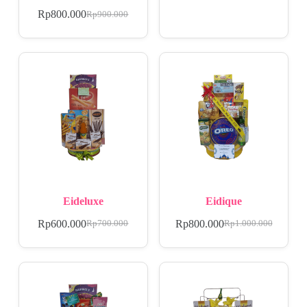
Rp
800.000
Rp
900.000
Eideluxe
Eidique
Rp
600.000
Rp
800.000
Rp
700.000
Rp
1.000.000