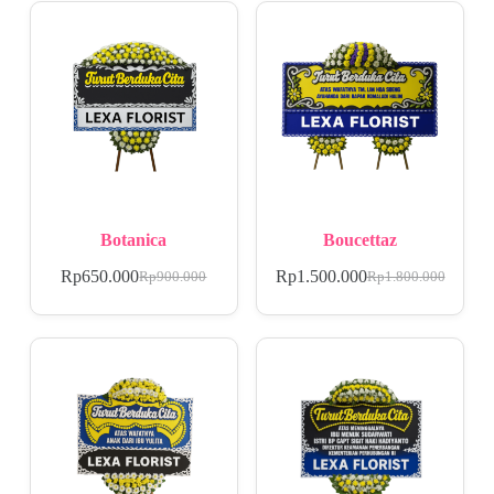
Botanica
Boucettaz
Rp
650.000
Rp
1.500.000
Rp
900.000
Rp
1.800.000