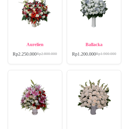
Aurelien
Ballacka
Rp
2.250.000
Rp
1.200.000
Rp
2.800.000
Rp
1.900.000