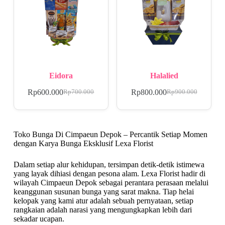
Eidora
Halalied
Rp
600.000
Rp
800.000
Rp
700.000
Rp
900.000
Toko Bunga Di Cimpaeun Depok – Percantik Setiap Momen
dengan Karya Bunga Eksklusif Lexa Florist
Dalam setiap alur kehidupan, tersimpan detik-detik istimewa
yang layak dihiasi dengan pesona alam. Lexa Florist hadir di
wilayah Cimpaeun Depok sebagai perantara perasaan melalui
keanggunan susunan bunga yang sarat makna. Tiap helai
kelopak yang kami atur adalah sebuah pernyataan, setiap
rangkaian adalah narasi yang mengungkapkan lebih dari
sekadar ucapan.