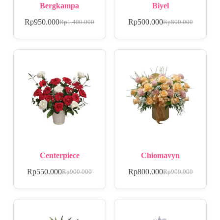
Bergkampa
Biyel
Rp
950.000
Rp
500.000
Rp
1.400.000
Rp
800.000
Centerpiece
Chiomavyn
Rp
550.000
Rp
800.000
Rp
900.000
Rp
900.000