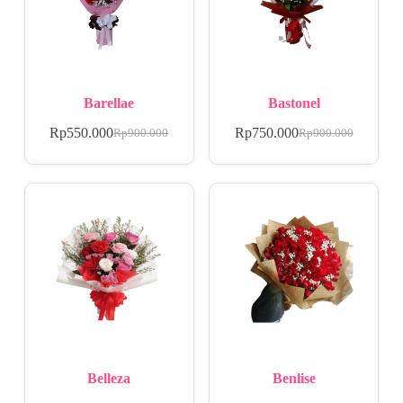
Barellae
Bastonel
Rp
550.000
Rp
750.000
Rp
900.000
Rp
900.000
Belleza
Benlise