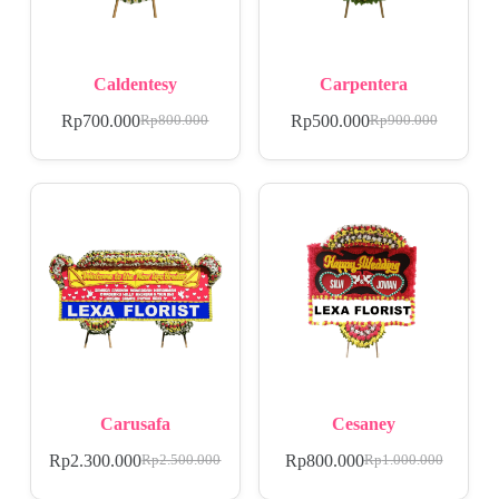
Caldentesy
Carpentera
Rp
700.000
Rp
500.000
Rp
800.000
Rp
900.000
Carusafa
Cesaney
Rp
2.300.000
Rp
800.000
Rp
2.500.000
Rp
1.000.000