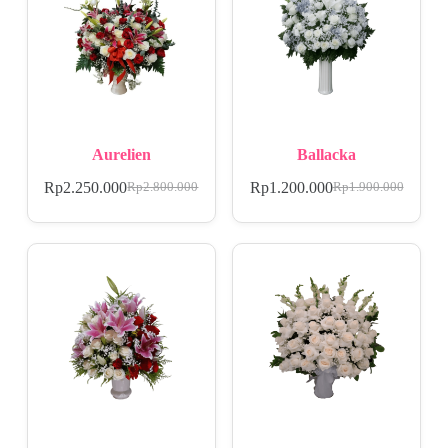
Aurelien
Ballacka
Rp
2.250.000
Rp
1.200.000
Rp
2.800.000
Rp
1.900.000