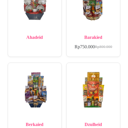
Ahadeid
Barakied
Rp
750.000
Rp
800.000
Berkaied
Dzulheid