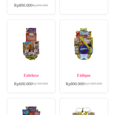
Rp
800.000
Rp
900.000
Eideluxe
Eidique
Rp
600.000
Rp
800.000
Rp
700.000
Rp
1.000.000