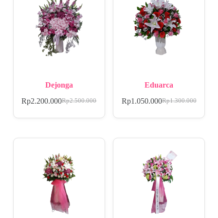
Dejonga
Eduarca
Rp
2.200.000
Rp
1.050.000
Rp
2.500.000
Rp
1.300.000