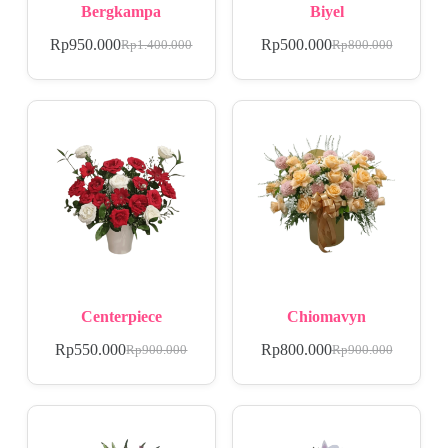
Bergkampa
Biyel
Rp
950.000
Rp
500.000
Rp
1.400.000
Rp
800.000
Centerpiece
Chiomavyn
Rp
550.000
Rp
800.000
Rp
900.000
Rp
900.000