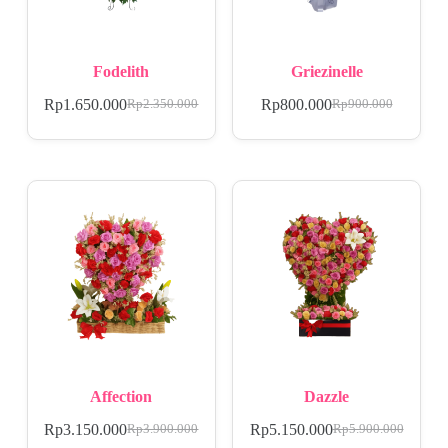
Fodelith
Griezinelle
Rp
1.650.000
Rp
800.000
Rp
2.350.000
Rp
900.000
Affection
Dazzle
Rp
3.150.000
Rp
5.150.000
Rp
3.900.000
Rp
5.900.000