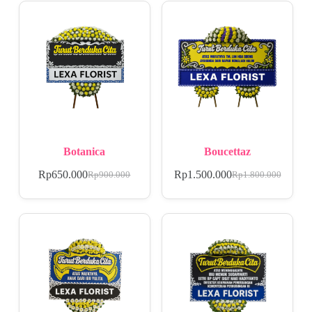
Botanica
Boucettaz
Rp
650.000
Rp
1.500.000
Rp
900.000
Rp
1.800.000