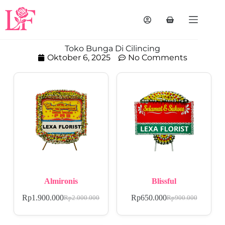
Toko Bunga Di Cilincing
Oktober 6, 2025
No Comments
Almironis
Blissful
Rp
1.900.000
Rp
650.000
Rp
2.000.000
Rp
900.000