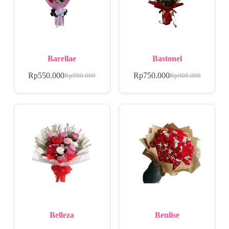
Barellae
Bastonel
Rp
550.000
Rp
750.000
Rp
900.000
Rp
900.000
Belleza
Benlise