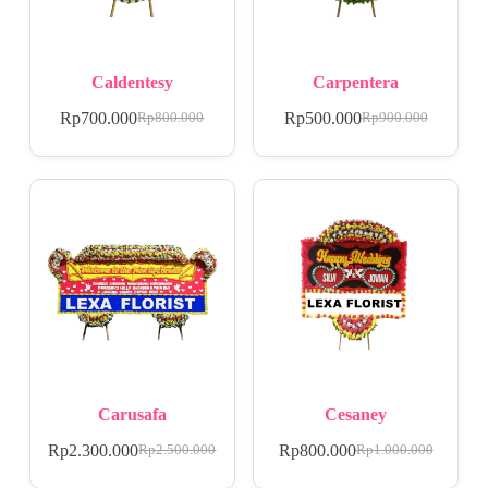
Caldentesy
Carpentera
Rp
700.000
Rp
500.000
Rp
800.000
Rp
900.000
Carusafa
Cesaney
Rp
2.300.000
Rp
800.000
Rp
2.500.000
Rp
1.000.000