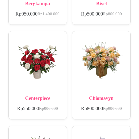
Bergkampa
Biyel
Rp
950.000
Rp
500.000
Rp
1.400.000
Rp
800.000
Centerpiece
Chiomavyn
Rp
550.000
Rp
800.000
Rp
900.000
Rp
900.000