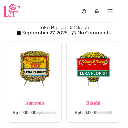
Toko Bunga Di Cikoko
September 27, 2025
No Comments
Almironis
Blissful
Rp
1.900.000
Rp
650.000
Rp
2.000.000
Rp
900.000