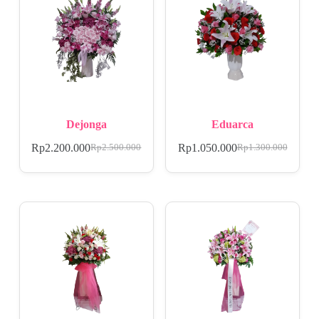
Dejonga
Eduarca
Rp
2.200.000
Rp
1.050.000
Rp
2.500.000
Rp
1.300.000