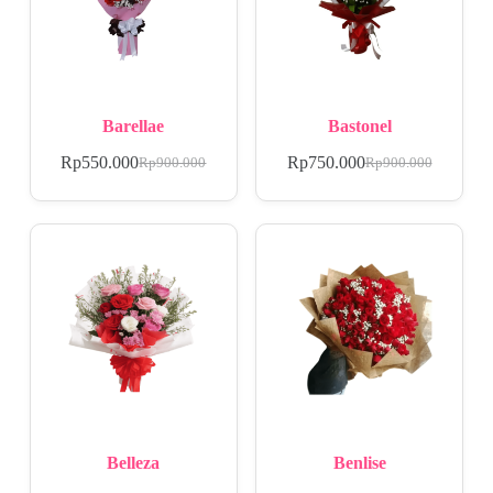
Barellae
Bastonel
Rp
550.000
Rp
750.000
Rp
900.000
Rp
900.000
Belleza
Benlise