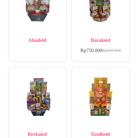
Ahadeid
Barakied
Rp
750.000
Rp
800.000
Berkaied
Dzulheid