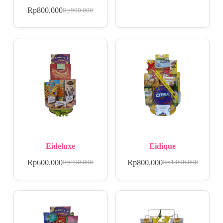
Rp
800.000
Rp
900.000
Eideluxe
Eidique
Rp
600.000
Rp
800.000
Rp
700.000
Rp
1.000.000