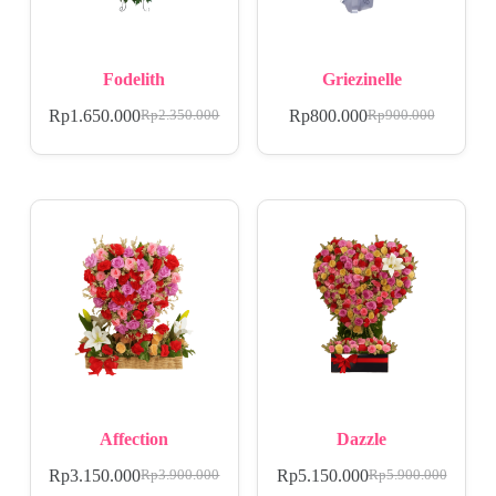
Fodelith
Griezinelle
Rp
1.650.000
Rp
800.000
Rp
2.350.000
Rp
900.000
Affection
Dazzle
Rp
3.150.000
Rp
5.150.000
Rp
3.900.000
Rp
5.900.000