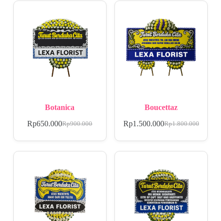
Botanica
Boucettaz
Rp
650.000
Rp
1.500.000
Rp
900.000
Rp
1.800.000