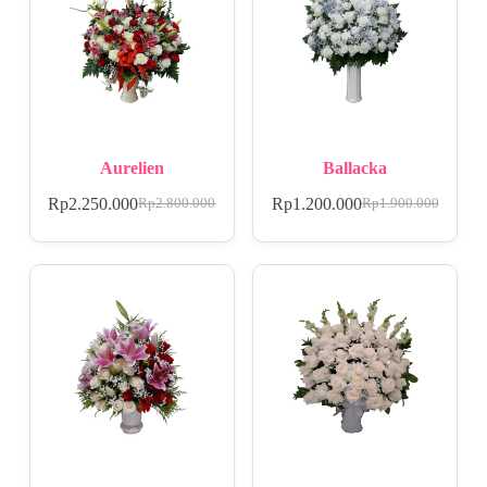
Aurelien
Ballacka
Rp
2.250.000
Rp
1.200.000
Rp
2.800.000
Rp
1.900.000