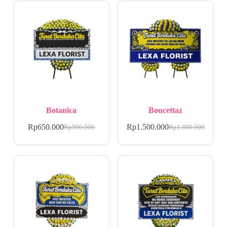
Botanica
Boucettaz
Rp
650.000
Rp
1.500.000
Rp
900.000
Rp
1.800.000