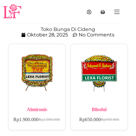
Toko Bunga Di Cideng
Oktober 28, 2025
No Comments
Almironis
Blissful
Rp
1.900.000
Rp
650.000
Rp
2.000.000
Rp
900.000