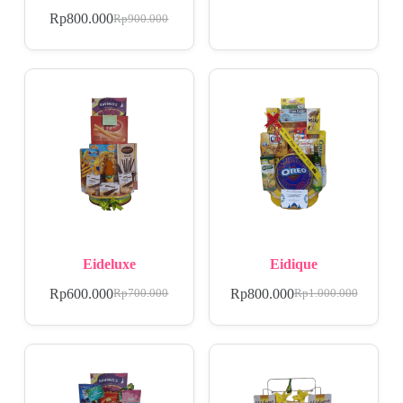
Rp
800.000
Rp
900.000
Eideluxe
Eidique
Rp
600.000
Rp
800.000
Rp
700.000
Rp
1.000.000