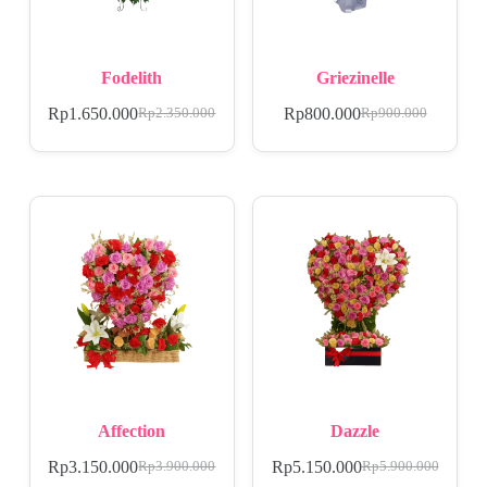
Fodelith
Griezinelle
Rp
1.650.000
Rp
800.000
Rp
2.350.000
Rp
900.000
Affection
Dazzle
Rp
3.150.000
Rp
5.150.000
Rp
3.900.000
Rp
5.900.000