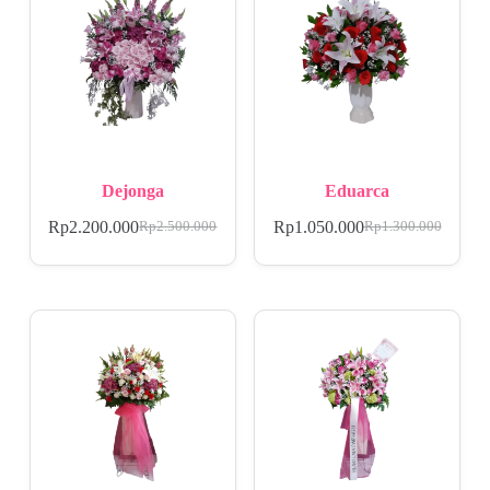
Dejonga
Eduarca
Rp
2.200.000
Rp
1.050.000
Rp
2.500.000
Rp
1.300.000