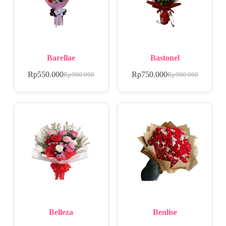
Barellae
Bastonel
Rp
550.000
Rp
750.000
Rp
900.000
Rp
900.000
Belleza
Benlise