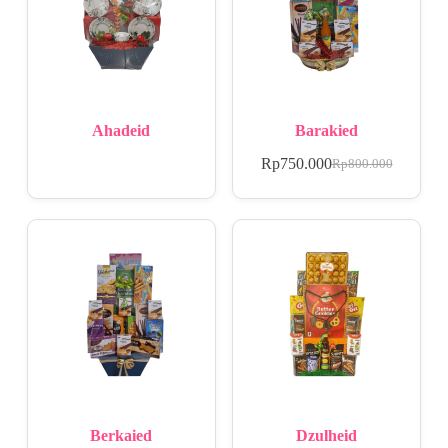
Ahadeid
Barakied
Rp
750.000
Rp
800.000
Berkaied
Dzulheid