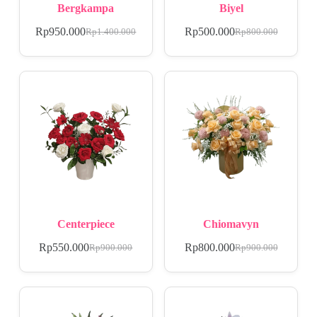
Bergkampa
Biyel
Rp
950.000
Rp
500.000
Rp
1.400.000
Rp
800.000
Centerpiece
Chiomavyn
Rp
550.000
Rp
800.000
Rp
900.000
Rp
900.000