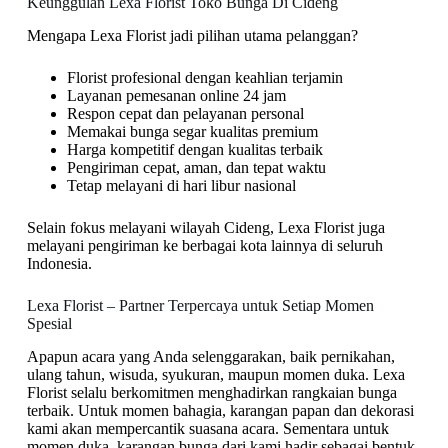
Keunggulan Lexa Florist Toko Bunga Di Cideng
Mengapa Lexa Florist jadi pilihan utama pelanggan?
Florist profesional dengan keahlian terjamin
Layanan pemesanan online 24 jam
Respon cepat dan pelayanan personal
Memakai bunga segar kualitas premium
Harga kompetitif dengan kualitas terbaik
Pengiriman cepat, aman, dan tepat waktu
Tetap melayani di hari libur nasional
Selain fokus melayani wilayah Cideng, Lexa Florist juga
melayani pengiriman ke berbagai kota lainnya di seluruh
Indonesia.
Lexa Florist – Partner Terpercaya untuk Setiap Momen
Spesial
Apapun acara yang Anda selenggarakan, baik pernikahan,
ulang tahun, wisuda, syukuran, maupun momen duka. Lexa
Florist selalu berkomitmen menghadirkan rangkaian bunga
terbaik. Untuk momen bahagia, karangan papan dan dekorasi
kami akan mempercantik suasana acara. Sementara untuk
momen duka, karangan bunga dari kami hadir sebagai bentuk