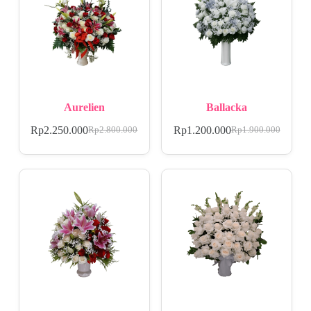
Aurelien
Ballacka
Rp
2.250.000
Rp
1.200.000
Rp
2.800.000
Rp
1.900.000