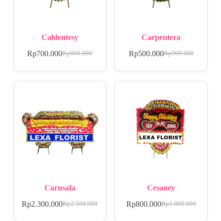
Caldentesy
Carpentera
Rp
700.000
Rp
500.000
Rp
800.000
Rp
900.000
Carusafa
Cesaney
Rp
2.300.000
Rp
800.000
Rp
2.500.000
Rp
1.000.000