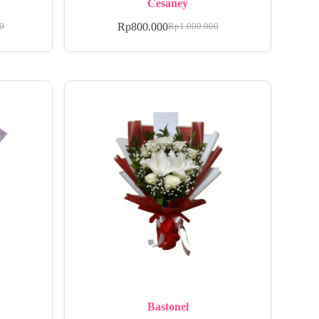
Cesaney
Rp
800.000
00
Rp
1.000.000
Bastonel