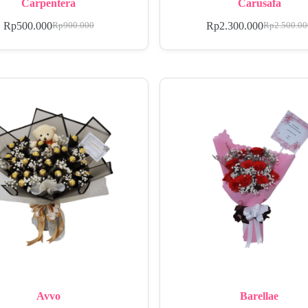
Carpentera
Carusafa
Rp
500.000
Rp
2.300.000
Rp
900.000
Rp
2.500.0
Avvo
Barellae