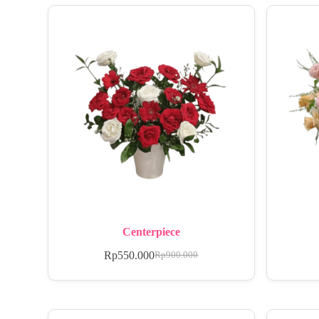
Centerpiece
Rp
550.000
Rp
900.000