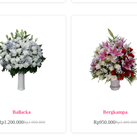
Ballacka
Bergkampa
Rp
1.200.000
Rp
950.000
Rp
1.900.000
Rp
1.400.00