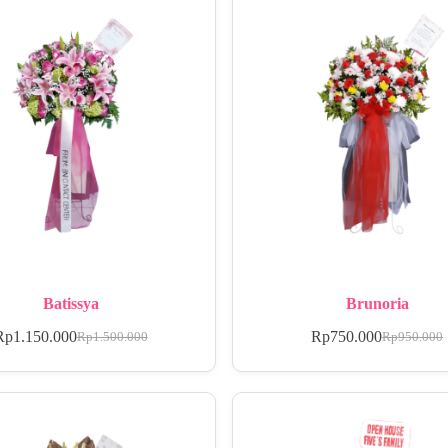
Batissya
Brunoria
Rp
1.150.000
Rp
750.000
Rp
1.500.000
Rp
950.000