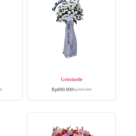
Griezinelle
Rp
800.000
00
Rp
900.000