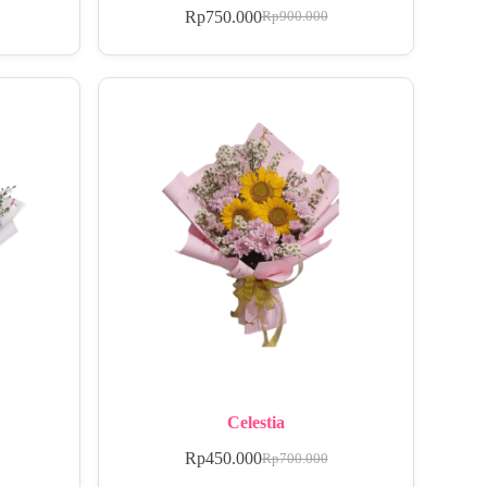
Rp
750.000
Rp
900.000
Celestia
Rp
450.000
Rp
700.000