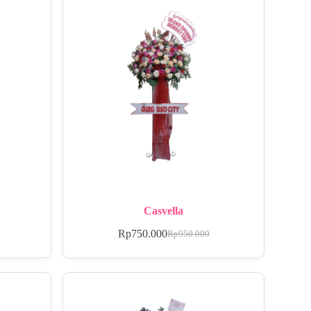
Casvella
Rp
750.000
Rp
950.000