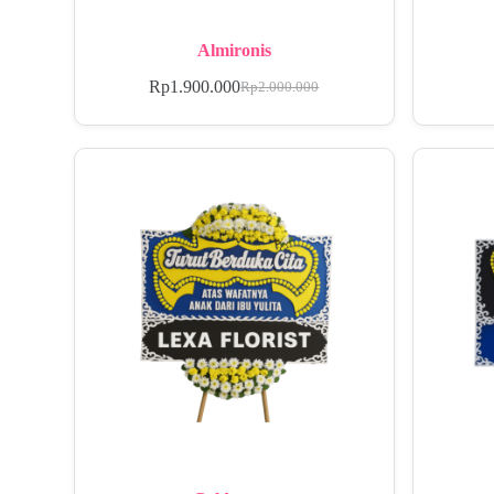
Almironis
Rp
1.900.000
Rp
2.000.000