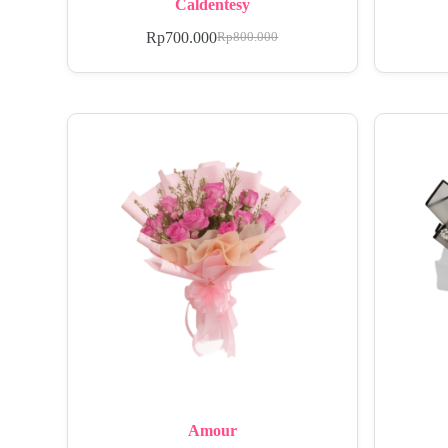
Caldentesy
Rp
700.000
Rp
800.000
Amour