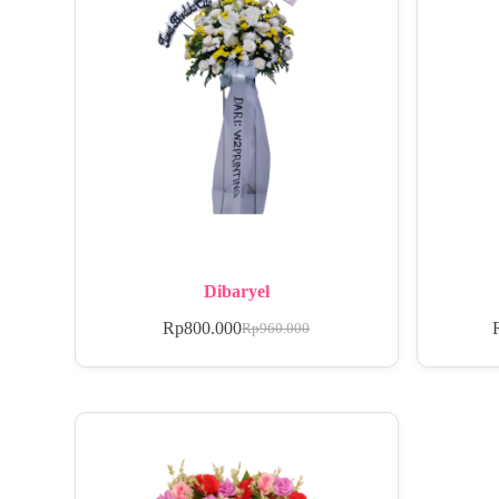
Dibaryel
Rp
800.000
Rp
960.000