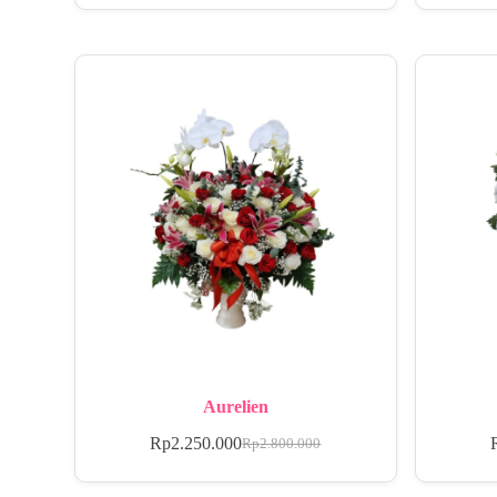
Aurelien
Rp
2.250.000
Rp
2.800.000