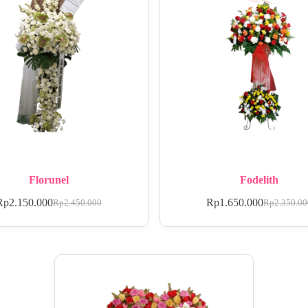
Florunel
Fodelith
Rp
2.150.000
Rp
1.650.000
Rp
2.450.000
Rp
2.350.0