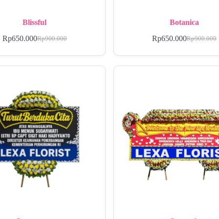
Blissful
Botanica
Rp
650.000
Rp
650.000
Rp
900.000
Rp
900.000