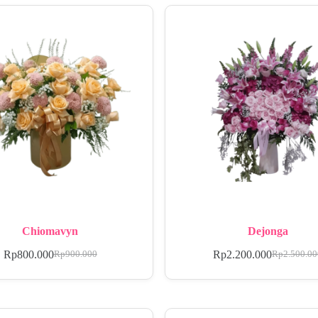
Chiomavyn
Dejonga
Rp
800.000
Rp
2.200.000
Rp
900.000
Rp
2.500.0