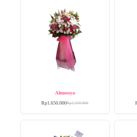
Almossya
Rp
1.650.000
Rp
2.350.000