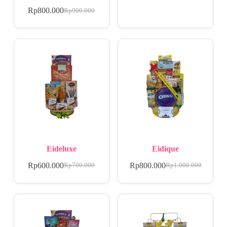
Rp
800.000
Rp
900.000
Eideluxe
Eidique
Rp
600.000
Rp
800.000
Rp
700.000
Rp
1.000.000