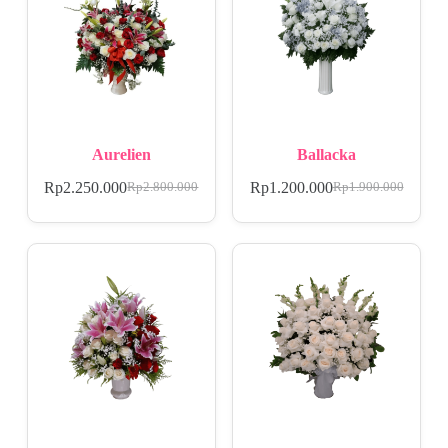
Aurelien
Ballacka
Rp
2.250.000
Rp
1.200.000
Rp
2.800.000
Rp
1.900.000