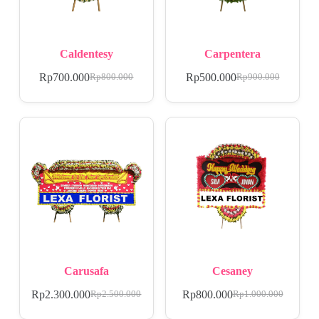
Caldentesy
Carpentera
Rp
700.000
Rp
500.000
Rp
800.000
Rp
900.000
Carusafa
Cesaney
Rp
2.300.000
Rp
800.000
Rp
2.500.000
Rp
1.000.000