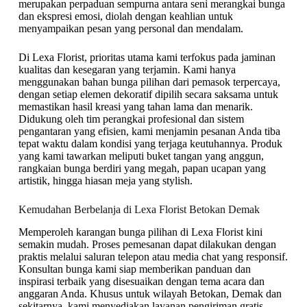
merupakan perpaduan sempurna antara seni merangkai bunga
dan ekspresi emosi, diolah dengan keahlian untuk
menyampaikan pesan yang personal dan mendalam.
Di Lexa Florist, prioritas utama kami terfokus pada jaminan
kualitas dan kesegaran yang terjamin. Kami hanya
menggunakan bahan bunga pilihan dari pemasok terpercaya,
dengan setiap elemen dekoratif dipilih secara saksama untuk
memastikan hasil kreasi yang tahan lama dan menarik.
Didukung oleh tim perangkai profesional dan sistem
pengantaran yang efisien, kami menjamin pesanan Anda tiba
tepat waktu dalam kondisi yang terjaga keutuhannya. Produk
yang kami tawarkan meliputi buket tangan yang anggun,
rangkaian bunga berdiri yang megah, papan ucapan yang
artistik, hingga hiasan meja yang stylish.
Kemudahan Berbelanja di Lexa Florist Betokan Demak
Memperoleh karangan bunga pilihan di Lexa Florist kini
semakin mudah. Proses pemesanan dapat dilakukan dengan
praktis melalui saluran telepon atau media chat yang responsif.
Konsultan bunga kami siap memberikan panduan dan
inspirasi terbaik yang disesuaikan dengan tema acara dan
anggaran Anda. Khusus untuk wilayah Betokan, Demak dan
sekitarnya, kami menyediakan layanan pengiriman gratis