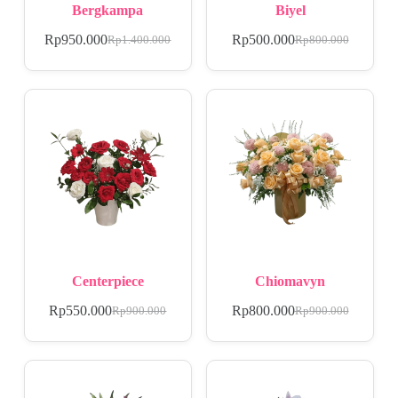
Bergkampa
Biyel
Rp
950.000
Rp
500.000
Rp
1.400.000
Rp
800.000
Centerpiece
Chiomavyn
Rp
550.000
Rp
800.000
Rp
900.000
Rp
900.000