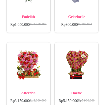
Fodelith
Griezinelle
Rp
1.650.000
Rp
800.000
Rp
2.350.000
Rp
900.000
Affection
Dazzle
Rp
3.150.000
Rp
5.150.000
Rp
3.900.000
Rp
5.900.000