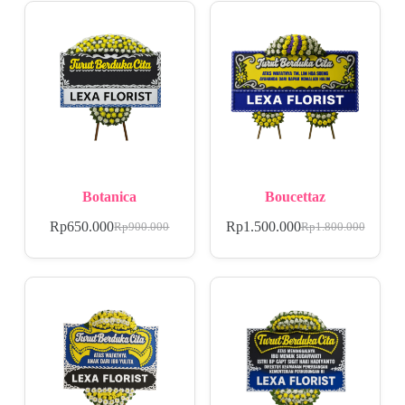
Botanica
Boucettaz
Rp
650.000
Rp
1.500.000
Rp
900.000
Rp
1.800.000