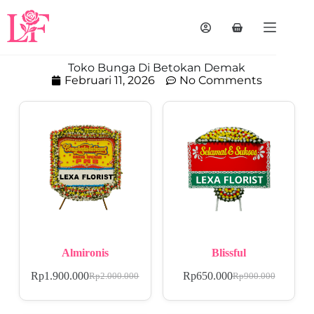
Toko Bunga Di Betokan Demak
Februari 11, 2026
No Comments
Almironis
Blissful
Rp
1.900.000
Rp
650.000
Rp
2.000.000
Rp
900.000