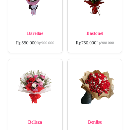
Barellae
Bastonel
Rp
550.000
Rp
750.000
Rp
900.000
Rp
900.000
Belleza
Benlise