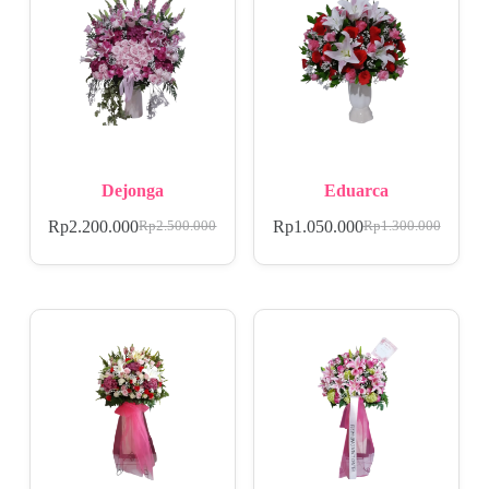
Dejonga
Eduarca
Rp
2.200.000
Rp
1.050.000
Rp
2.500.000
Rp
1.300.000