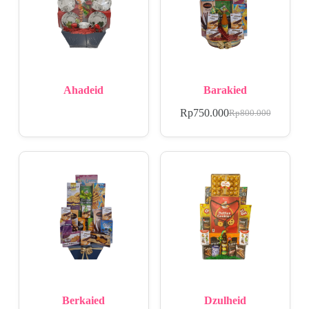
Ahadeid
Barakied
Rp
750.000
Rp
800.000
Berkaied
Dzulheid