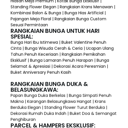
Hiasan Meja Premium | Kotak Bunga Eksklusif |
Standing Flower Elegan | Rangkaian Krans Menawan |
Kombinasi Balon & Bunga | Bunga Hias Artificial |
Pajangan Meja Floral | Rangkaian Bunga Custom
Sesuai Permintaan
RANGKAIAN BUNGA UNTUK HARI
SPESIAL:
Bunga Hari Ibu Istimewa | Buket Valentine Penuh
Cinta | Bunga Wisuda Cerah & Ceria | Ucapan Ulang
Tahun Penuh Keceriaan | Rangkaian Pernikahan
Eksklusif | Bunga Lamaran Penuh Harapan | Bunga
Selamat & Apresiasi | Dekorasi Acara Peresmian |
Buket Anniversary Penuh Kasih
RANGKAIAN BUNGA DUKA &
BELASUNGKAWA:
Papan Bunga Duka Berkelas | Bunga Simpati Penuh
Makna | Karangan Belasungkawa Hangat | Krans
Berduka Elegan | Standing Flower Turut Berduka |
Dekorasi Rumah Duka Indah | Buket Doa & Semangat
Penghiburan
PARCEL & HAMPERS EKSKLUSIF: