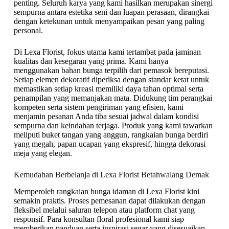
penting. Seluruh karya yang kami hasilkan merupakan sinergi
sempurna antara estetika seni dan luapan perasaan, dirangkai
dengan ketekunan untuk menyampaikan pesan yang paling
personal.
Di Lexa Florist, fokus utama kami tertambat pada jaminan
kualitas dan kesegaran yang prima. Kami hanya
menggunakan bahan bunga terpilih dari pemasok bereputasi.
Setiap elemen dekoratif diperiksa dengan standar ketat untuk
memastikan setiap kreasi memiliki daya tahan optimal serta
penampilan yang memanjakan mata. Didukung tim perangkai
kompeten serta sistem pengiriman yang efisien, kami
menjamin pesanan Anda tiba sesuai jadwal dalam kondisi
sempurna dan keindahan terjaga. Produk yang kami tawarkan
meliputi buket tangan yang anggun, rangkaian bunga berdiri
yang megah, papan ucapan yang ekspresif, hingga dekorasi
meja yang elegan.
Kemudahan Berbelanja di Lexa Florist Betahwalang Demak
Memperoleh rangkaian bunga idaman di Lexa Florist kini
semakin praktis. Proses pemesanan dapat dilakukan dengan
fleksibel melalui saluran telepon atau platform chat yang
responsif. Para konsultan floral profesional kami siap
memberikan panduan serta inspirasi segar yang disesuaikan