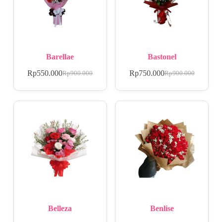
Barellae
Bastonel
Rp
550.000
Rp
750.000
Rp
900.000
Rp
900.000
Belleza
Benlise