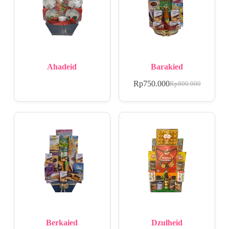
Ahadeid
Barakied
Rp
750.000
Rp
800.000
Berkaied
Dzulheid