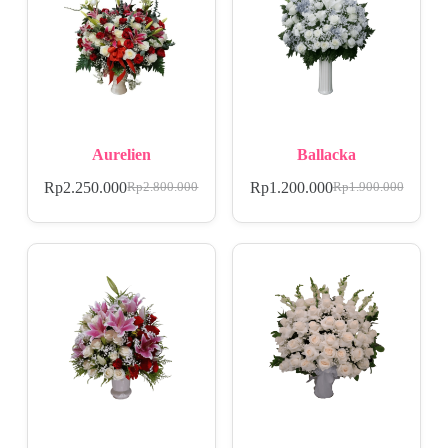
Aurelien
Ballacka
Rp
2.250.000
Rp
1.200.000
Rp
2.800.000
Rp
1.900.000