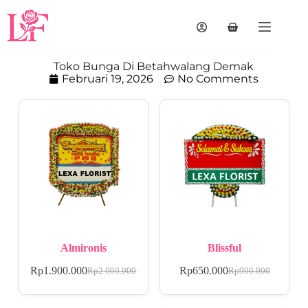
Toko Bunga Di Betahwalang Demak
Februari 19, 2026
No Comments
Almironis
Blissful
Rp
1.900.000
Rp
650.000
Rp
2.000.000
Rp
900.000