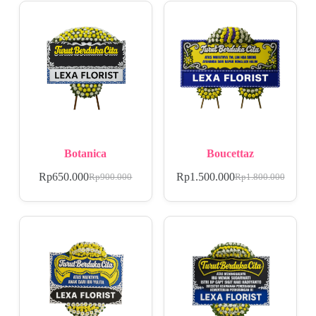
Botanica
Boucettaz
Rp
650.000
Rp
1.500.000
Rp
900.000
Rp
1.800.000