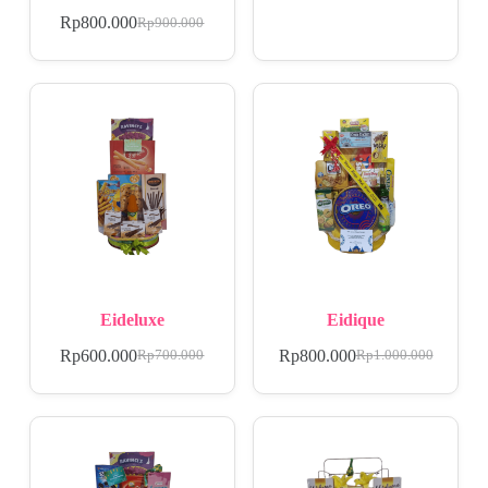
Rp
800.000
Rp
900.000
Eideluxe
Eidique
Rp
600.000
Rp
800.000
Rp
700.000
Rp
1.000.000