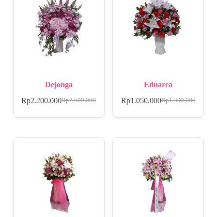
Dejonga
Eduarca
Rp
2.200.000
Rp
1.050.000
Rp
2.500.000
Rp
1.300.000