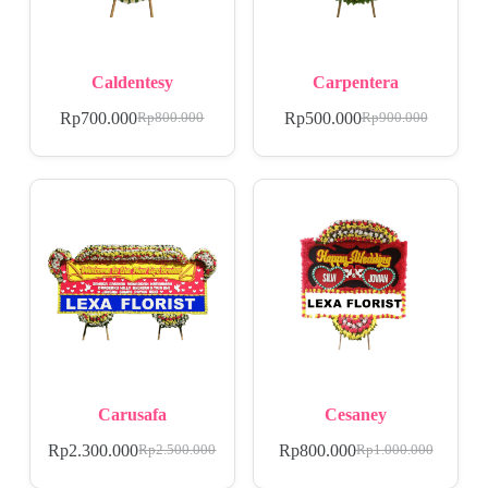
Caldentesy
Carpentera
Rp
700.000
Rp
500.000
Rp
800.000
Rp
900.000
Carusafa
Cesaney
Rp
2.300.000
Rp
800.000
Rp
2.500.000
Rp
1.000.000