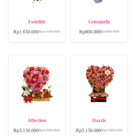
Fodelith
Griezinelle
Rp
1.650.000
Rp
800.000
Rp
2.350.000
Rp
900.000
Affection
Dazzle
Rp
3.150.000
Rp
5.150.000
Rp
3.900.000
Rp
5.900.000