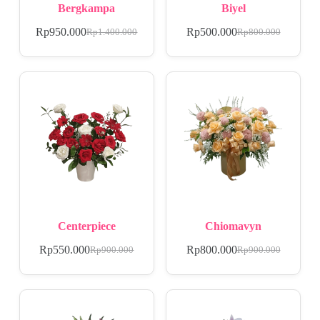
Bergkampa
Biyel
Rp
950.000
Rp
500.000
Rp
1.400.000
Rp
800.000
Centerpiece
Chiomavyn
Rp
550.000
Rp
800.000
Rp
900.000
Rp
900.000