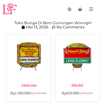
Toko Bunga Di Bero Gunungan Wonogiri
Mei 13, 2026
No Comments
Almironis
Blissful
Rp
1.900.000
Rp
650.000
Rp
2.000.000
Rp
900.000