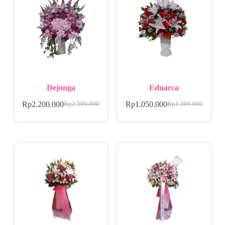
Dejonga
Eduarca
Rp
2.200.000
Rp
1.050.000
Rp
2.500.000
Rp
1.300.000