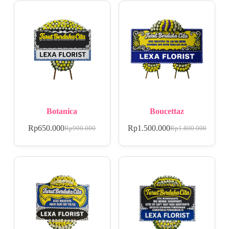
Botanica
Boucettaz
Rp
650.000
Rp
1.500.000
Rp
900.000
Rp
1.800.000