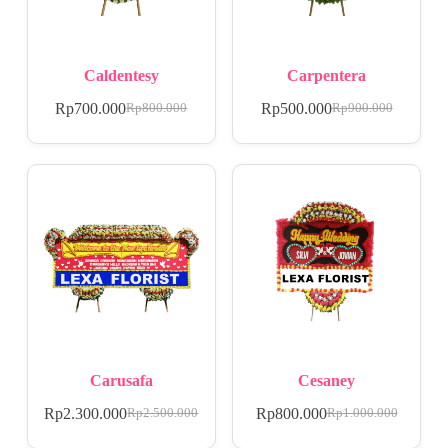
Caldentesy
Carpentera
Rp
700.000
Rp
500.000
Rp
800.000
Rp
900.000
Carusafa
Cesaney
Rp
2.300.000
Rp
800.000
Rp
2.500.000
Rp
1.000.000