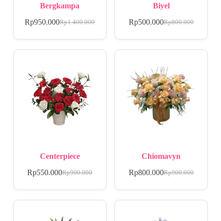
Bergkampa
Biyel
Rp
950.000
Rp
500.000
Rp
1.400.000
Rp
800.000
Centerpiece
Chiomavyn
Rp
550.000
Rp
800.000
Rp
900.000
Rp
900.000