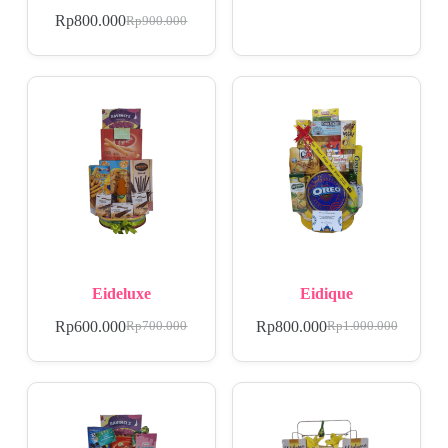
Rp
800.000
Rp
900.000
Eideluxe
Eidique
Rp
600.000
Rp
800.000
Rp
700.000
Rp
1.000.000