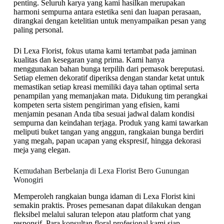
penting. Seluruh karya yang kami hasilkan merupakan
harmoni sempurna antara estetika seni dan luapan perasaan,
dirangkai dengan ketelitian untuk menyampaikan pesan yang
paling personal.
Di Lexa Florist, fokus utama kami tertambat pada jaminan
kualitas dan kesegaran yang prima. Kami hanya
menggunakan bahan bunga terpilih dari pemasok bereputasi.
Setiap elemen dekoratif diperiksa dengan standar ketat untuk
memastikan setiap kreasi memiliki daya tahan optimal serta
penampilan yang memanjakan mata. Didukung tim perangkai
kompeten serta sistem pengiriman yang efisien, kami
menjamin pesanan Anda tiba sesuai jadwal dalam kondisi
sempurna dan keindahan terjaga. Produk yang kami tawarkan
meliputi buket tangan yang anggun, rangkaian bunga berdiri
yang megah, papan ucapan yang ekspresif, hingga dekorasi
meja yang elegan.
Kemudahan Berbelanja di Lexa Florist Bero Gunungan
Wonogiri
Memperoleh rangkaian bunga idaman di Lexa Florist kini
semakin praktis. Proses pemesanan dapat dilakukan dengan
fleksibel melalui saluran telepon atau platform chat yang
responsif. Para konsultan floral profesional kami siap