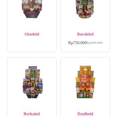
Ahadeid
Barakied
Rp
750.000
Rp
800.000
Berkaied
Dzulheid