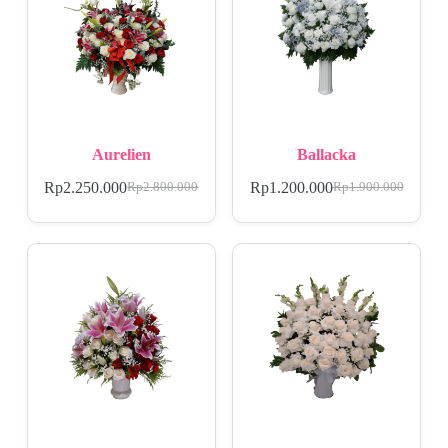
Aurelien
Ballacka
Rp
2.250.000
Rp
1.200.000
Rp
2.800.000
Rp
1.900.000