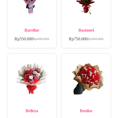
Barellae
Bastonel
Rp
550.000
Rp
750.000
Rp
900.000
Rp
900.000
Belleza
Benlise