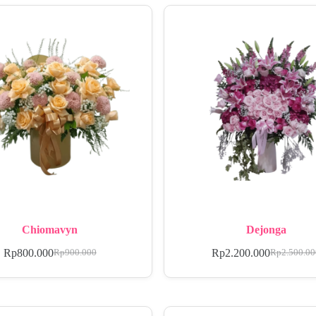
Chiomavyn
Dejonga
Rp
800.000
Rp
2.200.000
Rp
900.000
Rp
2.500.0