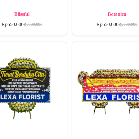
Blissful
Botanica
Rp
650.000
Rp
650.000
Rp
900.000
Rp
900.000