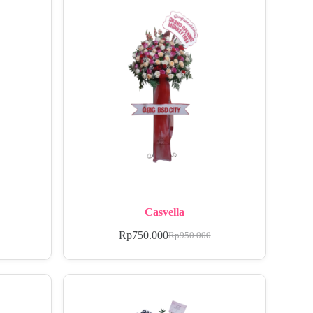
Casvella
Rp
750.000
Rp
950.000