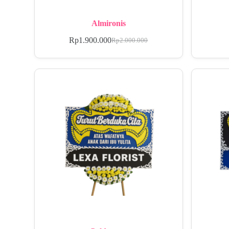
Almironis
Rp
1.900.000
Rp
2.000.000