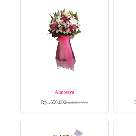
Almossya
Rp
1.650.000
Rp
2.350.000