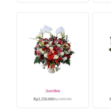
Aurelien
Rp
2.250.000
Rp
2.800.000