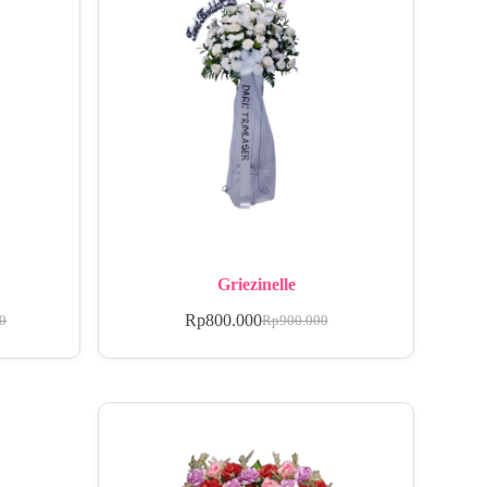
Griezinelle
Rp
800.000
00
Rp
900.000