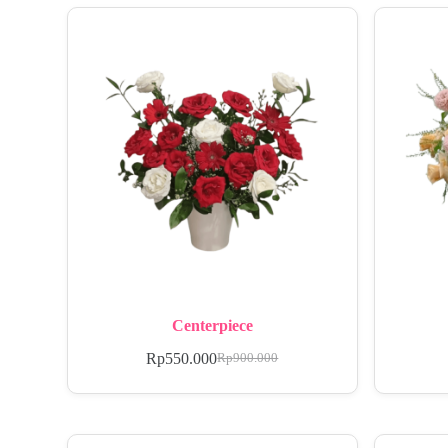
Centerpiece
Rp
550.000
Rp
900.000