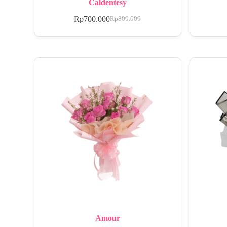
Caldentesy
Rp
700.000
Rp
800.000
Amour