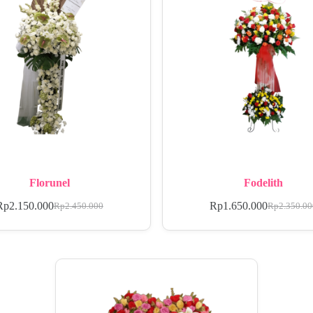
Florunel
Fodelith
Rp
2.150.000
Rp
1.650.000
Rp
2.450.000
Rp
2.350.0