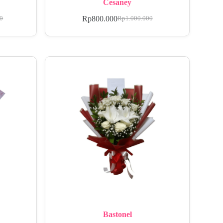
Cesaney
Rp
800.000
00
Rp
1.000.000
Bastonel