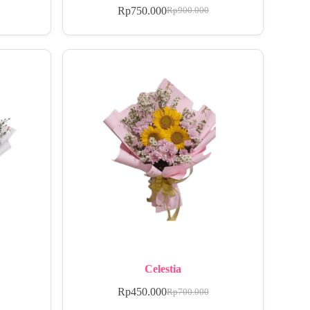
Rp
750.000
Rp
900.000
Celestia
Rp
450.000
Rp
700.000