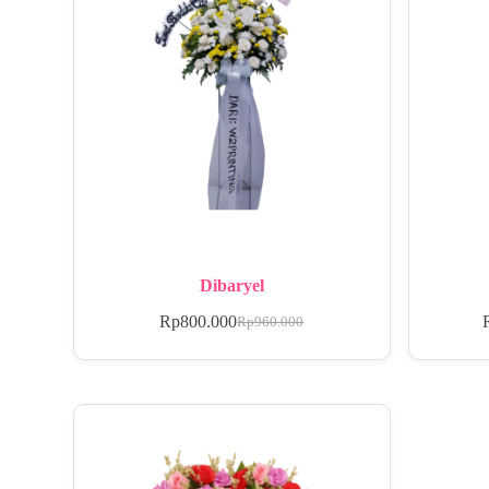
Dibaryel
Rp
800.000
Rp
960.000