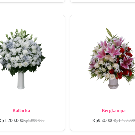
Ballacka
Bergkampa
Rp
1.200.000
Rp
950.000
Rp
1.900.000
Rp
1.400.00