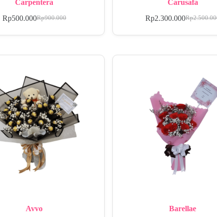
Carpentera
Carusafa
Rp
500.000
Rp
2.300.000
Rp
900.000
Rp
2.500.0
Avvo
Barellae