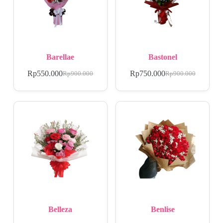
Barellae
Bastonel
Rp
550.000
Rp
750.000
Rp
900.000
Rp
900.000
Belleza
Benlise