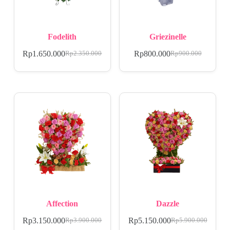
Fodelith
Griezinelle
Rp
1.650.000
Rp
800.000
Rp
2.350.000
Rp
900.000
Affection
Dazzle
Rp
3.150.000
Rp
5.150.000
Rp
3.900.000
Rp
5.900.000