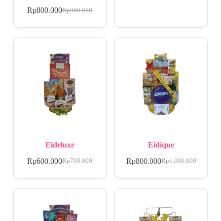
Rp
800.000
Rp
900.000
Eideluxe
Eidique
Rp
600.000
Rp
800.000
Rp
700.000
Rp
1.000.000