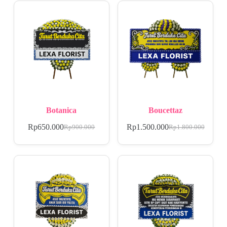
Botanica
Boucettaz
Rp
650.000
Rp
1.500.000
Rp
900.000
Rp
1.800.000