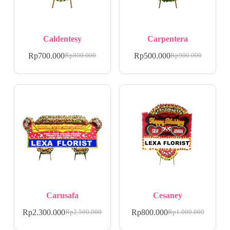
Caldentesy
Carpentera
Rp
700.000
Rp
500.000
Rp
800.000
Rp
900.000
Carusafa
Cesaney
Rp
2.300.000
Rp
800.000
Rp
2.500.000
Rp
1.000.000