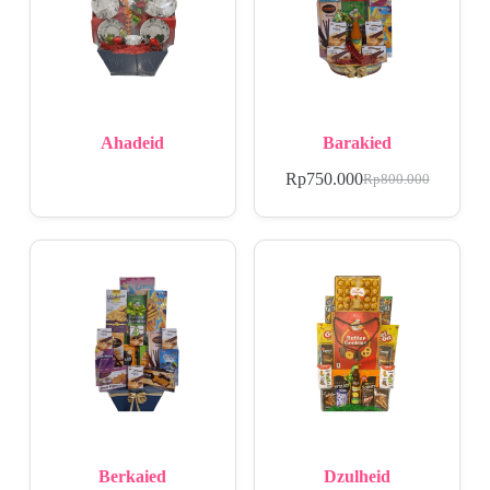
Ahadeid
Barakied
Rp
750.000
Rp
800.000
Berkaied
Dzulheid