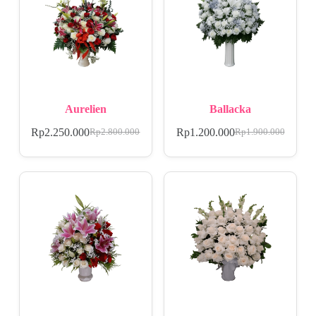
Aurelien
Ballacka
Rp
2.250.000
Rp
1.200.000
Rp
2.800.000
Rp
1.900.000