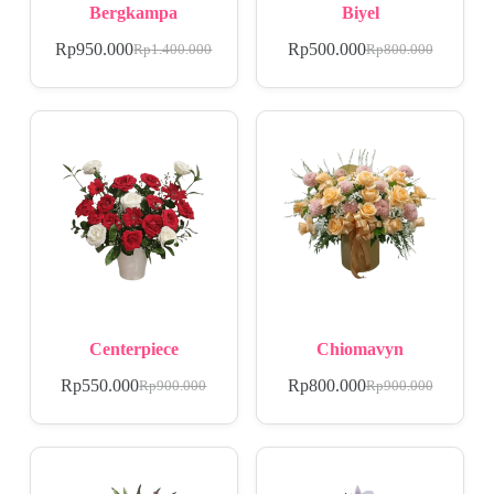
Bergkampa
Biyel
Rp
950.000
Rp
500.000
Rp
1.400.000
Rp
800.000
Centerpiece
Chiomavyn
Rp
550.000
Rp
800.000
Rp
900.000
Rp
900.000