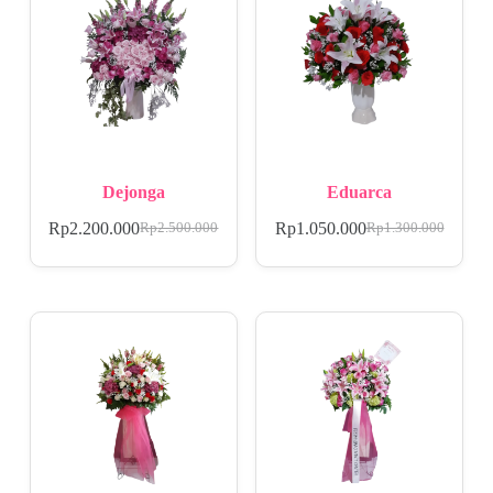
Dejonga
Eduarca
Rp
2.200.000
Rp
1.050.000
Rp
2.500.000
Rp
1.300.000