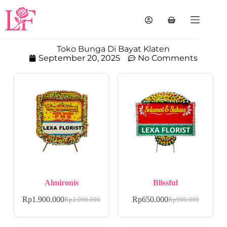
Toko Bunga Di Bayat Klaten
September 20, 2025
No Comments
Almironis
Blissful
Rp
1.900.000
Rp
650.000
Rp
2.000.000
Rp
900.000