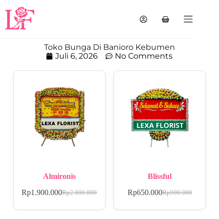
Toko Bunga Di Banioro Kebumen
Juli 6, 2026
No Comments
Almironis
Blissful
Rp
1.900.000
Rp
650.000
Rp
2.000.000
Rp
900.000