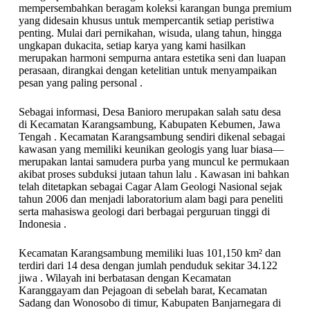
mempersembahkan beragam koleksi karangan bunga premium
yang didesain khusus untuk mempercantik setiap peristiwa
penting. Mulai dari pernikahan, wisuda, ulang tahun, hingga
ungkapan dukacita, setiap karya yang kami hasilkan
merupakan harmoni sempurna antara estetika seni dan luapan
perasaan, dirangkai dengan ketelitian untuk menyampaikan
pesan yang paling personal .
Sebagai informasi, Desa Banioro merupakan salah satu desa
di Kecamatan Karangsambung, Kabupaten Kebumen, Jawa
Tengah . Kecamatan Karangsambung sendiri dikenal sebagai
kawasan yang memiliki keunikan geologis yang luar biasa—
merupakan lantai samudera purba yang muncul ke permukaan
akibat proses subduksi jutaan tahun lalu . Kawasan ini bahkan
telah ditetapkan sebagai Cagar Alam Geologi Nasional sejak
tahun 2006 dan menjadi laboratorium alam bagi para peneliti
serta mahasiswa geologi dari berbagai perguruan tinggi di
Indonesia .
Kecamatan Karangsambung memiliki luas 101,150 km² dan
terdiri dari 14 desa dengan jumlah penduduk sekitar 34.122
jiwa . Wilayah ini berbatasan dengan Kecamatan
Karanggayam dan Pejagoan di sebelah barat, Kecamatan
Sadang dan Wonosobo di timur, Kabupaten Banjarnegara di