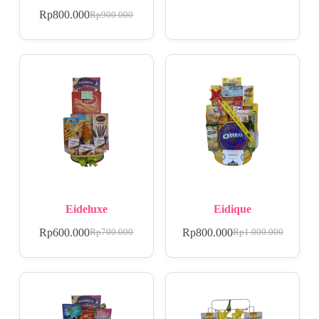
Rp
800.000
Rp
900.000
Eideluxe
Eidique
Rp
600.000
Rp
800.000
Rp
700.000
Rp
1.000.000