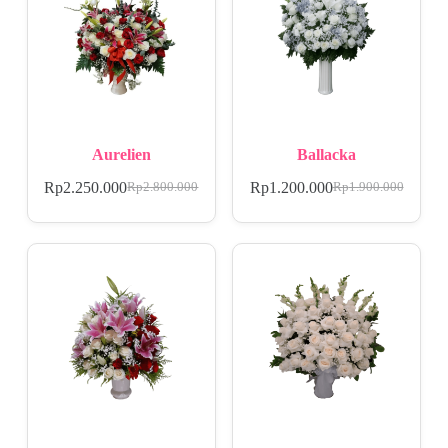
Aurelien
Ballacka
Rp
2.250.000
Rp
1.200.000
Rp
2.800.000
Rp
1.900.000