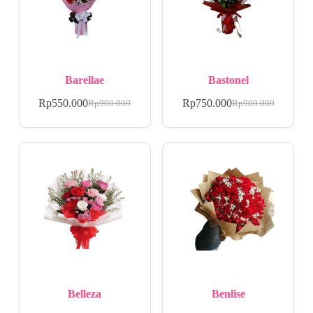
Barellae
Bastonel
Rp
550.000
Rp
750.000
Rp
900.000
Rp
900.000
Belleza
Benlise