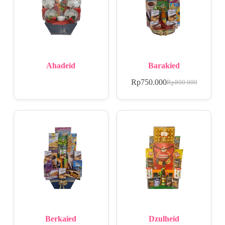
Ahadeid
Barakied
Rp
750.000
Rp
800.000
Berkaied
Dzulheid