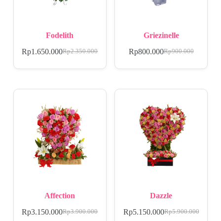
Fodelith
Griezinelle
Rp
1.650.000
Rp
800.000
Rp
2.350.000
Rp
900.000
Affection
Dazzle
Rp
3.150.000
Rp
5.150.000
Rp
3.900.000
Rp
5.900.000