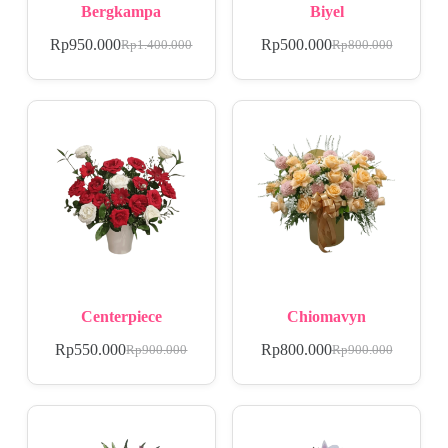
Bergkampa
Biyel
Rp
950.000
Rp
500.000
Rp
1.400.000
Rp
800.000
Centerpiece
Chiomavyn
Rp
550.000
Rp
800.000
Rp
900.000
Rp
900.000