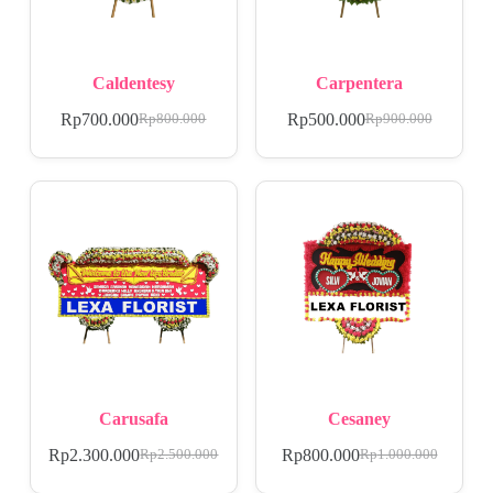
Caldentesy
Carpentera
Rp
700.000
Rp
500.000
Rp
800.000
Rp
900.000
Carusafa
Cesaney
Rp
2.300.000
Rp
800.000
Rp
2.500.000
Rp
1.000.000