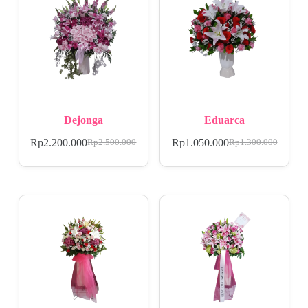
Dejonga
Eduarca
Rp
2.200.000
Rp
1.050.000
Rp
2.500.000
Rp
1.300.000