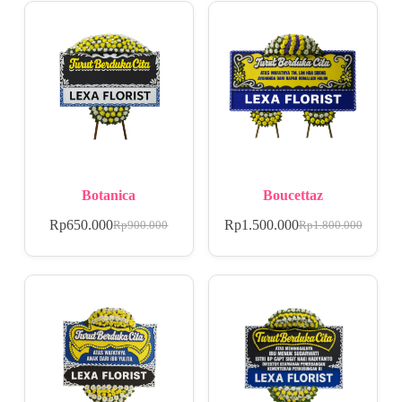
Botanica
Boucettaz
Rp
650.000
Rp
1.500.000
Rp
900.000
Rp
1.800.000