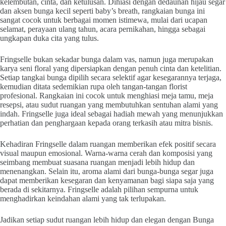
kelembutan, cinta, dan ketulusan. Dihiasi dengan dedaunan hijau segar
dan aksen bunga kecil seperti baby’s breath, rangkaian bunga ini
sangat cocok untuk berbagai momen istimewa, mulai dari ucapan
selamat, perayaan ulang tahun, acara pernikahan, hingga sebagai
ungkapan duka cita yang tulus.
Fringselle bukan sekadar bunga dalam vas, namun juga merupakan
karya seni floral yang dipersiapkan dengan penuh cinta dan ketelitian.
Setiap tangkai bunga dipilih secara selektif agar kesegarannya terjaga,
kemudian ditata sedemikian rupa oleh tangan-tangan florist
profesional. Rangkaian ini cocok untuk menghiasi meja tamu, meja
resepsi, atau sudut ruangan yang membutuhkan sentuhan alami yang
indah. Fringselle juga ideal sebagai hadiah mewah yang menunjukkan
perhatian dan penghargaan kepada orang terkasih atau mitra bisnis.
Kehadiran Fringselle dalam ruangan memberikan efek positif secara
visual maupun emosional. Warna-warna cerah dan komposisi yang
seimbang membuat suasana ruangan menjadi lebih hidup dan
menenangkan. Selain itu, aroma alami dari bunga-bunga segar juga
dapat memberikan kesegaran dan kenyamanan bagi siapa saja yang
berada di sekitarnya. Fringselle adalah pilihan sempurna untuk
menghadirkan keindahan alami yang tak terlupakan.
Jadikan setiap sudut ruangan lebih hidup dan elegan dengan Bunga