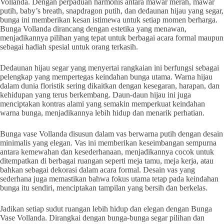
Vollanda. Dengan perpaduan harmonis antara mawar merah, mawar
putih, baby’s breath, snapdragon putih, dan dedaunan hijau yang segar,
bunga ini memberikan kesan istimewa untuk setiap momen berharga.
Bunga Vollanda dirancang dengan estetika yang menawan,
menjadikannya pilihan yang tepat untuk berbagai acara formal maupun
sebagai hadiah spesial untuk orang terkasih.
Dedaunan hijau segar yang menyertai rangkaian ini berfungsi sebagai
pelengkap yang mempertegas keindahan bunga utama. Warna hijau
dalam dunia floristik sering dikaitkan dengan kesegaran, harapan, dan
kehidupan yang terus berkembang. Daun-daun hijau ini juga
menciptakan kontras alami yang semakin memperkuat keindahan
warna bunga, menjadikannya lebih hidup dan menarik perhatian.
Bunga vase Vollanda disusun dalam vas berwarna putih dengan desain
minimalis yang elegan. Vas ini memberikan keseimbangan sempurna
antara kemewahan dan kesederhanaan, menjadikannya cocok untuk
ditempatkan di berbagai ruangan seperti meja tamu, meja kerja, atau
bahkan sebagai dekorasi dalam acara formal. Desain vas yang
sederhana juga memastikan bahwa fokus utama tetap pada keindahan
bunga itu sendiri, menciptakan tampilan yang bersih dan berkelas.
Jadikan setiap sudut ruangan lebih hidup dan elegan dengan Bunga
Vase Vollanda. Dirangkai dengan bunga-bunga segar pilihan dan