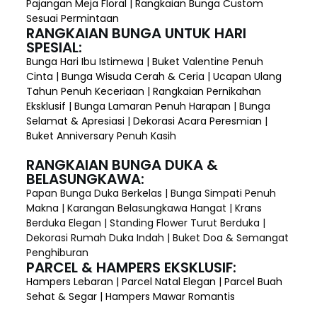
Pajangan Meja Floral | Rangkaian Bunga Custom
Sesuai Permintaan
RANGKAIAN BUNGA UNTUK HARI
SPESIAL:
Bunga Hari Ibu Istimewa | Buket Valentine Penuh
Cinta | Bunga Wisuda Cerah & Ceria | Ucapan Ulang
Tahun Penuh Keceriaan | Rangkaian Pernikahan
Eksklusif | Bunga Lamaran Penuh Harapan | Bunga
Selamat & Apresiasi | Dekorasi Acara Peresmian |
Buket Anniversary Penuh Kasih
RANGKAIAN BUNGA DUKA &
BELASUNGKAWA:
Papan Bunga Duka Berkelas | Bunga Simpati Penuh
Makna | Karangan Belasungkawa Hangat | Krans
Berduka Elegan | Standing Flower Turut Berduka |
Dekorasi Rumah Duka Indah | Buket Doa & Semangat
Penghiburan
PARCEL & HAMPERS EKSKLUSIF:
Hampers Lebaran | Parcel Natal Elegan | Parcel Buah
Sehat & Segar | Hampers Mawar Romantis