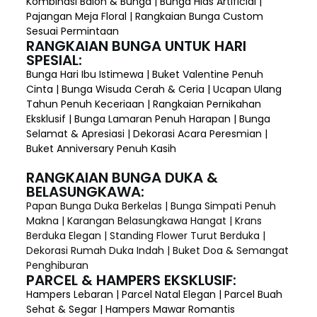
Kombinasi Balon & Bunga | Bunga Hias Artificial |
Pajangan Meja Floral | Rangkaian Bunga Custom
Sesuai Permintaan
RANGKAIAN BUNGA UNTUK HARI
SPESIAL:
Bunga Hari Ibu Istimewa | Buket Valentine Penuh
Cinta | Bunga Wisuda Cerah & Ceria | Ucapan Ulang
Tahun Penuh Keceriaan | Rangkaian Pernikahan
Eksklusif | Bunga Lamaran Penuh Harapan | Bunga
Selamat & Apresiasi | Dekorasi Acara Peresmian |
Buket Anniversary Penuh Kasih
RANGKAIAN BUNGA DUKA &
BELASUNGKAWA:
Papan Bunga Duka Berkelas | Bunga Simpati Penuh
Makna | Karangan Belasungkawa Hangat | Krans
Berduka Elegan | Standing Flower Turut Berduka |
Dekorasi Rumah Duka Indah | Buket Doa & Semangat
Penghiburan
PARCEL & HAMPERS EKSKLUSIF:
Hampers Lebaran | Parcel Natal Elegan | Parcel Buah
Sehat & Segar | Hampers Mawar Romantis