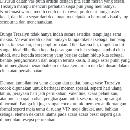
Disusun dalam vas putih artistik dengan pita satin merah yang serasi,
Trezalyn mampu mencuri perhatian siapa pun yang melihatnya.
Kombinasi warna merah cerah dari mawar, putih dari bunga aster
kecil, dan hijau segar dari dedaunan menciptakan harmoni visual yang
sempurna dan menenangkan.
Bunga Trezalyn tidak hanya indah secara estetika, tetapi juga sarat
makna. Mawar merah dalam budaya bunga dikenal sebagai lambang
cinta, keberanian, dan penghormatan. Oleh karena itu, rangkaian ini
sangat ideal diberikan kepada pasangan tercinta sebagai simbol cinta
abadi, atau kepada seseorang yang berjasa dalam hidup kita sebagai
bentuk penghormatan dan ucapan terima kasih. Bunga aster putih yang
turut menghiasi menambahkan makna kemurnian dan ketulusan dalam
cinta atau persahabatan.
Dengan tampilannya yang elegan dan padat, bunga vase Trezalyn
cocok digunakan untuk berbagai momen spesial, seperti hari ulang
tahun, perayaan hari jadi pernikahan, valentine, acara pelantikan,
ataupun sebagai hadiah penghargaan untuk seseorang yang sangat
dihormati. Bunga ini juga sangat cocok untuk mempercantik ruangan
formal seperti meja tamu di ruang VIP, meja direksi, atau bahkan
sebagai elemen dekorasi utama pada acara-acara besar seperti gala
dinner atau resepsi pernikahan.