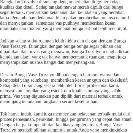
Rangkaian Trezalyn dirancang dengan perhatian tinggi terhadap
kualitas dan detail. Setiap tangkai mawar merah dipilih dari bunga
segar terbaik, memastikan ketahanan dan keindahan yang bertahan
lama. Penambahan dedaunan hijau pekat memberikan nuansa natural
dan menyegarkan, sementara vas putihnya memberikan kesan
minimalis dan modern yang membuat bunga terlihat lebih menonjol.
Jadikan setiap sudut ruangan lebih hidup dan elegan dengan Bunga
Vase Trezalyn. Dirangkai dengan bunga-bunga segar pilihan dan
dipadukan dalam vas yang menawan, Bunga Trezalyn menghadirkan
keindahan alami yang tak hanya mempercantik ruangan, tetapi juga
menyampaikan nuansa hangat dan menyenangkan.
Desain Bunga Vase Trezalyn dibuat dengan harmoni warna dan
komposisi yang seimbang, memberikan kesan anggun dan eksklusif.
Setiap detail dirancang secara teliti oleh florist profesional kami,
memastikan tampilan yang estetik dan kualitas bunga yang selalu
prima. Vas yang digunakan pun dipilih dari material terbaik untuk
menunjang keindahan rangkaian secara keseluruhan.
Tak hanya indah, kami juga memberikan pelayanan terbaik mulai dari
proses pemesanan, perakitan, hingga pengiriman yang cepat dan aman.
Dengan harga kompetitif dan kualitas yang terjamin, Bunga Vase
Trezalyn menjadi pilihan sempurna untuk Anda yang menginginkan