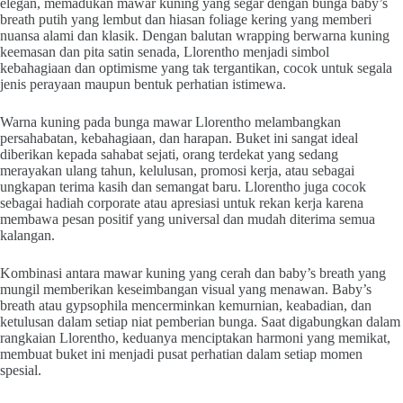
elegan, memadukan mawar kuning yang segar dengan bunga baby’s
breath putih yang lembut dan hiasan foliage kering yang memberi
nuansa alami dan klasik. Dengan balutan wrapping berwarna kuning
keemasan dan pita satin senada, Llorentho menjadi simbol
kebahagiaan dan optimisme yang tak tergantikan, cocok untuk segala
jenis perayaan maupun bentuk perhatian istimewa.
Warna kuning pada bunga mawar Llorentho melambangkan
persahabatan, kebahagiaan, dan harapan. Buket ini sangat ideal
diberikan kepada sahabat sejati, orang terdekat yang sedang
merayakan ulang tahun, kelulusan, promosi kerja, atau sebagai
ungkapan terima kasih dan semangat baru. Llorentho juga cocok
sebagai hadiah corporate atau apresiasi untuk rekan kerja karena
membawa pesan positif yang universal dan mudah diterima semua
kalangan.
Kombinasi antara mawar kuning yang cerah dan baby’s breath yang
mungil memberikan keseimbangan visual yang menawan. Baby’s
breath atau gypsophila mencerminkan kemurnian, keabadian, dan
ketulusan dalam setiap niat pemberian bunga. Saat digabungkan dalam
rangkaian Llorentho, keduanya menciptakan harmoni yang memikat,
membuat buket ini menjadi pusat perhatian dalam setiap momen
spesial.