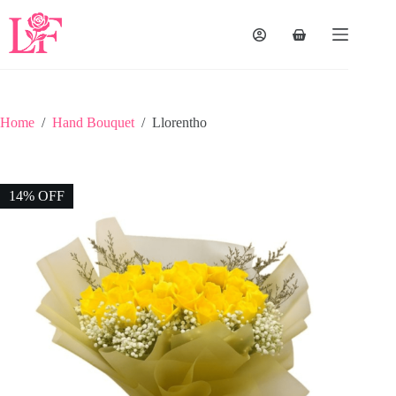
Home
/
Hand Bouquet
/
Llorentho
14% OFF