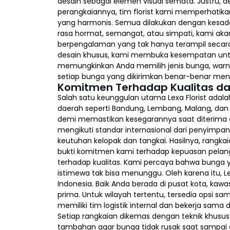
desain sebagai elemen visual semata. Justru, d
perangkaiannya, tim florist kami memperhatikan 
yang harmonis. Semua dilakukan dengan kesada
rasa hormat, semangat, atau simpati, kami aka
berpengalaman yang tak hanya terampil secara t
desain khusus, kami membuka kesempatan unt
memungkinkan Anda memilih jenis bunga, warna u
setiap bunga yang dikirimkan benar-benar menja
Komitmen Terhadap Kualitas d
Salah satu keunggulan utama Lexa Florist adala
daerah seperti Bandung, Lembang, Malang, dan 
demi memastikan kesegarannya saat diterima o
mengikuti standar internasional dari penyimp
keutuhan kelopak dan tangkai. Hasilnya, rangk
bukti komitmen kami terhadap kepuasan pelangga
terhadap kualitas. Kami percaya bahwa bung
istimewa tak bisa menunggu. Oleh karena itu, 
Indonesia. Baik Anda berada di pusat kota, kaw
prima. Untuk wilayah tertentu, tersedia opsi 
memiliki tim logistik internal dan bekerja sa
Setiap rangkaian dikemas dengan teknik khus
tambahan agar bunga tidak rusak saat sampai d