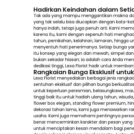
Hadirkan Keindahan dalam Seti
Tak ada yang mampu menggantikan makna dalam
yang tak selalu bisa diucapkan dengan kata-ka
hanya indah, tetapi juga penuh arti. Kami me
karena itu, kami dengan sepenuh hati menghadi
tahun, pernikahan, kelahiran, lamaran, hingga
menyentuh hati penerimanya. Setiap bunga yang
itu konsep yang elegan dan mewah, simpel dan m
bukan sekadar hiasan; ia adalah cara Anda men
dedikasi tinggi, Lexa Florist hadir untuk mem
Rangkaian Bunga Eksklusif untu
Lexa Florist menyediakan berbagai jenis rangk
sentuhan eksklusif dan pilihan bunga berkualita
untuk keperluan peresmian, belasungkawa, mau
tinggi baik itu untuk hadiah ulang tahun, wisud
flower box elegan, standing flower premium, 
dekorasi tahan lama, kami juga menawarkan ra
usaha. Kami juga memahami pentingnya persona
benar mencerminkan karakter dan pesan yang i
untuk menciptakan kesan mendalam bagi penerim