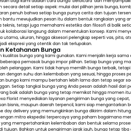
esain bagi kami adalah cara bunga ‘berbicara’ dan menyampaika
secara detail setiap aspek: mulai dari pilihan jenis bunga, kom
ran penuh bahwa setiap bunga punya cerita dan tujuan tersend
n bantu mewujudkan pesan itu dalam bentuk rangkaian yang ang
eknis, tetapi juga memahami estetika dan filosofi di balik se
uk kolaborasi langsung dalam menentukan konsep. Kami meny
tama, ukuran, hingga aksesori pelengkap seperti vas, pita, at
di ekspresi yang otentik dan tak terlupakan.
an Ketahanan Bunga
h kualitas bunga yang kami gunakan. Kami menjalin kerja sama 
beberapa pemasok bunga impor pilihan. Setiap bunga yang masuk
leh pelanggan. Kami tidak hanya memilih bunga terbaik, teta
anan dengan suhu dan kelembaban yang sesuai, hingga proses 
aian bunga kami mampu bertahan lebih lama dan tetap segar saat
n. Setiap tangkai bunga yang Anda pesan adalah hasil dari per
a yang baik adalah bunga yang tetap memikat hingga momen 
Lexa Florist menyediakan layanan pengiriman bunga yang cepat
asan bisnis, maupun daerah terpencil, kami siap mengantarkan 
same day delivery yang memungkinkan bunga dikirim dalam hitun
ma dengan mitra ekspedisi terpercaya yang paham bagaimana me
us yang mempertahankan kelembaban dan bentuk selama proses
i tujuan. Bahkan untuk pengiriman jarak jauh, bunga tetap ti