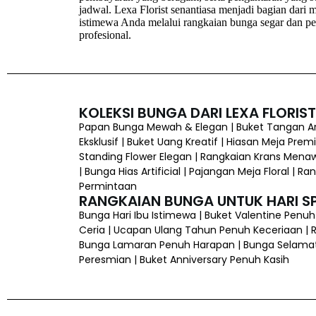
jadwal. Lexa Florist senantiasa menjadi bagian dari
istimewa Anda melalui rangkaian bunga segar dan p
profesional.
KOLEKSI BUNGA DARI LEXA FLORIST
Papan Bunga Mewah & Elegan | Buket Tangan Art
Eksklusif | Buket Uang Kreatif | Hiasan Meja Prem
Standing Flower Elegan | Rangkaian Krans Mena
| Bunga Hias Artificial | Pajangan Meja Floral |
Permintaan
RANGKAIAN BUNGA UNTUK HARI SP
Bunga Hari Ibu Istimewa | Buket Valentine Penu
Ceria | Ucapan Ulang Tahun Penuh Keceriaan | Ra
Bunga Lamaran Penuh Harapan | Bunga Selamat &
Peresmian | Buket Anniversary Penuh Kasih