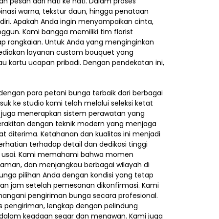
n pesan dari hati ke hati. Dalam proses
binasi warna, tekstur daun, hingga penataan
iri. Apakah Anda ingin menyampaikan cinta,
gun. Kami bangga memiliki tim florist
tiap rangkaian. Untuk Anda yang menginginkan
ediakan layanan custom bouquet yang
au kartu ucapan pribadi. Dengan pendekatan ini,
dengan para petani bunga terbaik dari berbagai
 ke studio kami telah melalui seleksi ketat
pi juga menerapkan sistem perawatan yang
perakitan dengan teknik modern yang menjaga
 diterima. Ketahanan dan kualitas ini menjadi
hatian terhadap detail dan dedikasi tinggi
itu usai. Kami memahami bahwa momen
, aman, dan menjangkau berbagai wilayah di
bunga pilihan Anda dengan kondisi yang tetap
gan jam setelah pemesanan dikonfirmasi. Kami
nangani pengiriman bunga secara profesional.
 pengiriman, lengkap dengan pelindung
ba dalam keadaan segar dan menawan. Kami juga