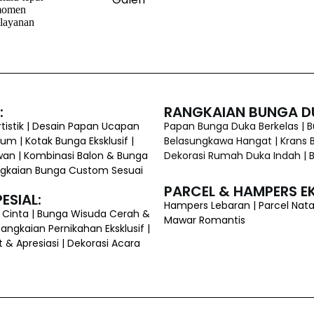
 momen
elayanan
:
RANGKAIAN BUNGA D
istik | Desain Papan Ucapan
Papan Bunga Duka Berkelas | 
ium | Kotak Bunga Eksklusif |
Belasungkawa Hangat | Krans B
wan | Kombinasi Balon & Bunga
Dekorasi Rumah Duka Indah |
 Rangkaian Bunga Custom Sesuai
PARCEL & HAMPERS EK
ESIAL:
Hampers Lebaran | Parcel Nata
h Cinta | Bunga Wisuda Cerah &
Mawar Romantis
ngkaian Pernikahan Eksklusif |
 Apresiasi | Dekorasi Acara