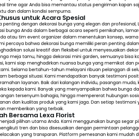
al time agar Anda bisa memantau status pengiriman kapan saja
ktu dan dalam kondisi sempurna.
Khusus untuk Acara Spesial
penting dengan dekorasi bunga yang elegan dan profesional, L
rasi bunga Anda dalam berbagai acara seperti pernikahan, lamar
da atau tim event organizer dalam menentukan konsep, warna 
Kami percaya bahwa dekorasi bunga memiliki peran penting dal
hadirkan solusi kreatif dan fleksibel untuk menyesuaikan deko
bunga meja tamu, hingga dekorasi mini garden, semuanya bisa 
, kami siap menghadirkan nuansa bunga yang memikat dan penu
ami. Selama bertahun-tahun melayani ribuan pelanggan di selu
dalam berbagai situasi. Kami mendapatkan banyak testimoni posi
amahan layanan. Baik dari kalangan individu, pasangan muda, k
 kepada kami. Banyak yang menyampaikan bahwa bunga dari 
angan tersenyum bahagia, hingga mempererat hubungan sosial
ayanan dan kualitas produk yang kami jaga. Dan setiap testimoni
an memberikan yang terbaik.
ah Bersama Lexa Florist
 menjadi pilihan utama Anda. Kami menggunakan bunga segar p
 mengikuti tren dan bisa disesuaikan dengan permintaan pelang
pelacakan yang transparan. Platform pemesanan kami mudah d