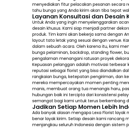
menyediakan fitur pelacakan pesanan secara re
tahu bunga yang Anda kirim akan tiba tepat wa
Layanan Konsultasi dan Desain 
Untuk Anda yang ingin menyelenggarakan acara 
desain khusus. Kami siap menjadi partner deko
produk. Tim kami akan bekerja sama dengan An
layout tata letak yang sesuai dengan venue. 
dalam sebuah acara. Oleh karena itu, kami meng
bunga pelaminan, backdrop, standing flower, 
pengalaman menangani ratusan proyek dekorasi
Kepuasan pelanggan adalah motivasi terbesar k
reputasi sebagai florist yang bisa diandalkan 
rangkaian bunga, ketepatan pengiriman, dan ker
mereka mempercayakan momen penting mereka
manis, membuat orang tua menangis haru, pas
hubungan baik ini tercipta dari konsistensi pel
semangat bagi kami untuk terus berkembang d
Jadikan Setiap Momen Lebih Ind
Ada banyak alasan mengapa Lexa Florist layak
benar layak kirim. Setiap desain kami rancang
menjangkau seluruh Indonesia dengan sistem 