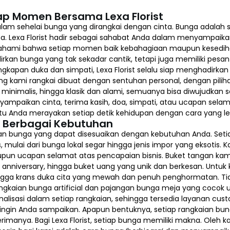
ap Momen Bersama Lexa Florist
 sehelai bunga yang dirangkai dengan cinta. Bunga adalah s
ta. Lexa Florist hadir sebagai sahabat Anda dalam menyampaik
mahami bahwa setiap momen baik kebahagiaan maupun kesedihan
rkan bunga yang tak sekadar cantik, tetapi juga memiliki pesan
 ungkapan duka dan simpati, Lexa Florist selalu siap menghadi
 kami rangkai dibuat dengan sentuhan personal, dengan piliha
inimalis, hingga klasik dan alami, semuanya bisa diwujudkan s
yampaikan cinta, terima kasih, doa, simpati, atau ucapan sel
bantu Anda merayakan setiap detik kehidupan dengan cara yang l
k Berbagai Kebutuhan
aian bunga yang dapat disesuaikan dengan kebutuhan Anda. Set
s, mulai dari bunga lokal segar hingga jenis impor yang eksotis.
pun ucapan selamat atas pencapaian bisnis. Buket tangan kami
a, anniversary, hingga buket uang yang unik dan berkesan. Untuk 
hingga krans duka cita yang mewah dan penuh penghormatan. Ti
ngkaian bunga artificial dan pajangan bunga meja yang cocok 
lisasi dalam setiap rangkaian, sehingga tersedia layanan cu
ngin Anda sampaikan. Apapun bentuknya, setiap rangkaian bung
anya. Bagi Lexa Florist, setiap bunga memiliki makna. Oleh k