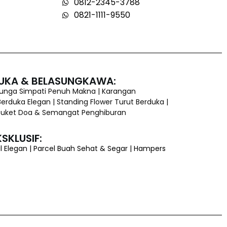
0812-2345-3788
0821-1111-9550
UKA & BELASUNGKAWA:
Bunga Simpati Penuh Makna | Karangan
erduka Elegan | Standing Flower Turut Berduka |
 Buket Doa & Semangat Penghiburan
SKLUSIF:
l Elegan | Parcel Buah Sehat & Segar | Hampers