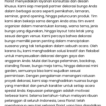
Florist menyediakan layanan konsultasi dan desain
khusus. Kami siap menjadi partner dekorasi bunga Anda
dalam berbagai acara seperti pernikahan, lamaran,
seminar, grand opening, hingga peluncuran produk. Tim
kami akan bekerja sama dengan Anda atau tim event
organizer dalam menentukan konsep, warna tema, jenis
bunga yang digunakan, hingga layout tata letak yang
sesuai dengan venue. Kami percaya bahwa dekorasi
bunga memiliki peran penting dalam menciptakan
suasana yang tak terlupakan dalam sebuah acara. Oleh
karena itu, kami menghadirkan solusi kreatif dan fleksibel
untuk menyesuaikan dekorasi dengan gaya dan
anggaran Anda. Mulai dari bunga pelaminan, backdrop,
standing flower, bunga meja tamu, hingga dekorasi mini
garden, semuanya bisa kami wujudkan sesuai
permintaan. Dengan pengalaman menangani ratusan
proyek dekorasi, kami siap menghadirkan nuansa bunga
yang memikat dan penuh karakter untuk setiap acara
spesial Anda. Kepuasan pelanggan adalah motivasi
terbesar kami. Selama bertahun-tahun melayani ribuan
pelanggan di seluruh Indonesia, Lexa Florist telah
membangun reputasi sebagai florist yang bisa diandalkan