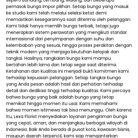
seperti Bandung, Lembang, Malang, dan beberapa
pemasok bunga impor pilihan. Setiap bunga yang masuk
ke studio kami telah melalui seleksi ketat demi
memastikan kesegarannya saat diterima oleh pelanggan.
Kami tidak hanya memilih bunga terbaik, tetapi juga
menerapkan sistem perawatan yang mengikuti standar
internasional dari penyimpanan dengan suhu dan
kelembaban yang sesuai, hingga proses perakitan dengan
teknik modern yang menjaga keutuhan kelopak dan
tangkai. Hasilnya, rangkaian bunga kami mampu
bertahan lebih lama dan tetap segar saat diterima.
Ketahanan dan kualitas ini menjadi bukti komitmen kami
terhadap kepuasan pelanggan. Setiap tangkai bunga
yang Anda pesan adalah hasil dari perhatian terhadap
detail dan dedikasi tinggi terhadap kualitas. Kami percaya
bahwa bunga yang baik adalah bunga yang tetap
memikat hingga momen itu usai. Kami memahami
bahwa momen istimewa tak bisa menunggu. Oleh karena
itu, Lexa Florist menyediakan layanan pengiriman bunga
yang cepat, aman, dan menjangkau berbagai wilayah di
Indonesia. Baik Anda berada di pusat kota, kawasan bisnis,
maupun daerah terpencil, kami siap mengantarkan