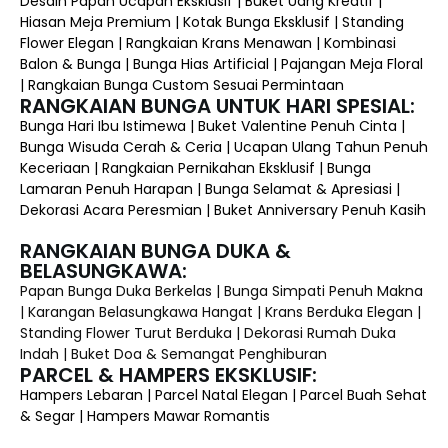
Desain Papan Ucapan Eksklusif | Buket Uang Kreatif |
Hiasan Meja Premium | Kotak Bunga Eksklusif | Standing
Flower Elegan | Rangkaian Krans Menawan | Kombinasi
Balon & Bunga | Bunga Hias Artificial | Pajangan Meja Floral
| Rangkaian Bunga Custom Sesuai Permintaan
RANGKAIAN BUNGA UNTUK HARI SPESIAL:
Bunga Hari Ibu Istimewa | Buket Valentine Penuh Cinta |
Bunga Wisuda Cerah & Ceria | Ucapan Ulang Tahun Penuh
Keceriaan | Rangkaian Pernikahan Eksklusif | Bunga
Lamaran Penuh Harapan | Bunga Selamat & Apresiasi |
Dekorasi Acara Peresmian | Buket Anniversary Penuh Kasih
RANGKAIAN BUNGA DUKA &
BELASUNGKAWA:
Papan Bunga Duka Berkelas | Bunga Simpati Penuh Makna
| Karangan Belasungkawa Hangat | Krans Berduka Elegan |
Standing Flower Turut Berduka | Dekorasi Rumah Duka
Indah | Buket Doa & Semangat Penghiburan
PARCEL & HAMPERS EKSKLUSIF:
Hampers Lebaran | Parcel Natal Elegan | Parcel Buah Sehat
& Segar | Hampers Mawar Romantis