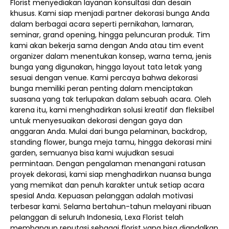
Florist menyediakan layanan konsultasi dan desain
khusus. Kami siap menjadi partner dekorasi bunga Anda
dalam berbagai acara seperti pernikahan, lamaran,
seminar, grand opening, hingga peluncuran produk. Tim
kami akan bekerja sama dengan Anda atau tim event
organizer dalam menentukan konsep, warna tema, jenis
bunga yang digunakan, hingga layout tata letak yang
sesuai dengan venue. Kami percaya bahwa dekorasi
bunga memiliki peran penting dalam menciptakan
suasana yang tak terlupakan dalam sebuah acara. Oleh
karena itu, kami menghadirkan solusi kreatif dan fleksibel
untuk menyesuaikan dekorasi dengan gaya dan
anggaran Anda. Mulai dari bunga pelaminan, backdrop,
standing flower, bunga meja tamu, hingga dekorasi mini
garden, semuanya bisa kami wujudkan sesuai
permintaan. Dengan pengalaman menangani ratusan
proyek dekorasi, kami siap menghadirkan nuansa bunga
yang memikat dan penuh karakter untuk setiap acara
spesial Anda. Kepuasan pelanggan adalah motivasi
terbesar kami. Selama bertahun-tahun melayani ribuan
pelanggan di seluruh Indonesia, Lexa Florist telah
membangun reputasi sebagai florist yang bisa diandalkan