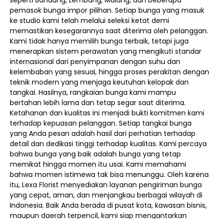
seperti Bandung, Lembang, Malang, dan beberapa
pemasok bunga impor pilihan. Setiap bunga yang masuk
ke studio kami telah melalui seleksi ketat demi
memastikan kesegarannya saat diterima oleh pelanggan.
Kami tidak hanya memilih bunga terbaik, tetapi juga
menerapkan sistem perawatan yang mengikuti standar
internasional dari penyimpanan dengan suhu dan
kelembaban yang sesuai, hingga proses perakitan dengan
teknik modern yang menjaga keutuhan kelopak dan
tangkai. Hasilnya, rangkaian bunga kami mampu
bertahan lebih lama dan tetap segar saat diterima.
Ketahanan dan kualitas ini menjadi bukti komitmen kami
terhadap kepuasan pelanggan. Setiap tangkai bunga
yang Anda pesan adalah hasil dari perhatian terhadap
detail dan dedikasi tinggi terhadap kualitas. Kami percaya
bahwa bunga yang baik adalah bunga yang tetap
memikat hingga momen itu usai. Kami memahami
bahwa momen istimewa tak bisa menunggu. Oleh karena
itu, Lexa Florist menyediakan layanan pengiriman bunga
yang cepat, aman, dan menjangkau berbagai wilayah di
Indonesia. Baik Anda berada di pusat kota, kawasan bisnis,
maupun daerah terpencil, kami siap mengantarkan