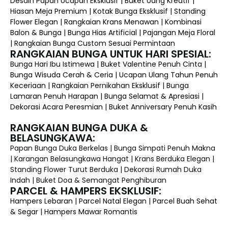
Desain Papan Ucapan Eksklusif | Buket Uang Kreatif |
Hiasan Meja Premium | Kotak Bunga Eksklusif | Standing
Flower Elegan | Rangkaian Krans Menawan | Kombinasi
Balon & Bunga | Bunga Hias Artificial | Pajangan Meja Floral
| Rangkaian Bunga Custom Sesuai Permintaan
RANGKAIAN BUNGA UNTUK HARI SPESIAL:
Bunga Hari Ibu Istimewa | Buket Valentine Penuh Cinta |
Bunga Wisuda Cerah & Ceria | Ucapan Ulang Tahun Penuh
Keceriaan | Rangkaian Pernikahan Eksklusif | Bunga
Lamaran Penuh Harapan | Bunga Selamat & Apresiasi |
Dekorasi Acara Peresmian | Buket Anniversary Penuh Kasih
RANGKAIAN BUNGA DUKA &
BELASUNGKAWA:
Papan Bunga Duka Berkelas | Bunga Simpati Penuh Makna
| Karangan Belasungkawa Hangat | Krans Berduka Elegan |
Standing Flower Turut Berduka | Dekorasi Rumah Duka
Indah | Buket Doa & Semangat Penghiburan
PARCEL & HAMPERS EKSKLUSIF:
Hampers Lebaran | Parcel Natal Elegan | Parcel Buah Sehat
& Segar | Hampers Mawar Romantis