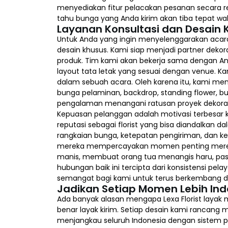
menyediakan fitur pelacakan pesanan secara re
tahu bunga yang Anda kirim akan tiba tepat wa
Layanan Konsultasi dan Desain 
Untuk Anda yang ingin menyelenggarakan acara 
desain khusus. Kami siap menjadi partner deko
produk. Tim kami akan bekerja sama dengan An
layout tata letak yang sesuai dengan venue. 
dalam sebuah acara. Oleh karena itu, kami meng
bunga pelaminan, backdrop, standing flower, 
pengalaman menangani ratusan proyek dekorasi
Kepuasan pelanggan adalah motivasi terbesar k
reputasi sebagai florist yang bisa diandalkan 
rangkaian bunga, ketepatan pengiriman, dan ker
mereka mempercayakan momen penting mereka
manis, membuat orang tua menangis haru, pas
hubungan baik ini tercipta dari konsistensi pel
semangat bagi kami untuk terus berkembang d
Jadikan Setiap Momen Lebih Ind
Ada banyak alasan mengapa Lexa Florist layak
benar layak kirim. Setiap desain kami rancang
menjangkau seluruh Indonesia dengan sistem 