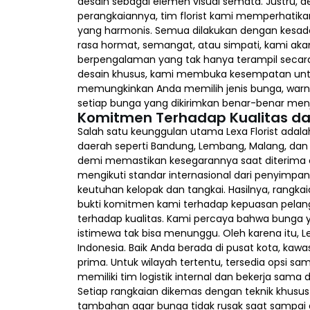
desain sebagai elemen visual semata. Justru, d
perangkaiannya, tim florist kami memperhatikan 
yang harmonis. Semua dilakukan dengan kesada
rasa hormat, semangat, atau simpati, kami aka
berpengalaman yang tak hanya terampil secara t
desain khusus, kami membuka kesempatan unt
memungkinkan Anda memilih jenis bunga, warna u
setiap bunga yang dikirimkan benar-benar menja
Komitmen Terhadap Kualitas d
Salah satu keunggulan utama Lexa Florist adala
daerah seperti Bandung, Lembang, Malang, dan 
demi memastikan kesegarannya saat diterima o
mengikuti standar internasional dari penyimp
keutuhan kelopak dan tangkai. Hasilnya, rangk
bukti komitmen kami terhadap kepuasan pelangga
terhadap kualitas. Kami percaya bahwa bung
istimewa tak bisa menunggu. Oleh karena itu, 
Indonesia. Baik Anda berada di pusat kota, kaw
prima. Untuk wilayah tertentu, tersedia opsi 
memiliki tim logistik internal dan bekerja sa
Setiap rangkaian dikemas dengan teknik khus
tambahan agar bunga tidak rusak saat sampai d