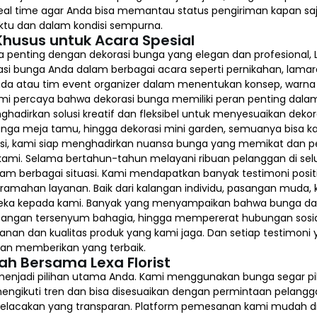
al time agar Anda bisa memantau status pengiriman kapan saja
ktu dan dalam kondisi sempurna.
Khusus untuk Acara Spesial
penting dengan dekorasi bunga yang elegan dan profesional, L
rasi bunga Anda dalam berbagai acara seperti pernikahan, lamar
da atau tim event organizer dalam menentukan konsep, warna 
Kami percaya bahwa dekorasi bunga memiliki peran penting dal
hadirkan solusi kreatif dan fleksibel untuk menyesuaikan deko
bunga meja tamu, hingga dekorasi mini garden, semuanya bisa 
, kami siap menghadirkan nuansa bunga yang memikat dan penu
ami. Selama bertahun-tahun melayani ribuan pelanggan di selu
dalam berbagai situasi. Kami mendapatkan banyak testimoni posi
amahan layanan. Baik dari kalangan individu, pasangan muda, k
 kepada kami. Banyak yang menyampaikan bahwa bunga dari 
angan tersenyum bahagia, hingga mempererat hubungan sosial
ayanan dan kualitas produk yang kami jaga. Dan setiap testimoni
an memberikan yang terbaik.
ah Bersama Lexa Florist
 menjadi pilihan utama Anda. Kami menggunakan bunga segar p
 mengikuti tren dan bisa disesuaikan dengan permintaan pelang
pelacakan yang transparan. Platform pemesanan kami mudah d