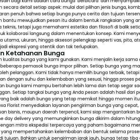
esain bagi kami adalah cara bunga ‘berbicara’ dan menyampaika
secara detail setiap aspek: mulai dari pilihan jenis bunga, kom
ran penuh bahwa setiap bunga punya cerita dan tujuan tersend
n bantu mewujudkan pesan itu dalam bentuk rangkaian yang ang
eknis, tetapi juga memahami estetika dan filosofi di balik se
uk kolaborasi langsung dalam menentukan konsep. Kami meny
tama, ukuran, hingga aksesori pelengkap seperti vas, pita, at
di ekspresi yang otentik dan tak terlupakan.
an Ketahanan Bunga
h kualitas bunga yang kami gunakan. Kami menjalin kerja sama 
beberapa pemasok bunga impor pilihan. Setiap bunga yang masuk
leh pelanggan. Kami tidak hanya memilih bunga terbaik, teta
anan dengan suhu dan kelembaban yang sesuai, hingga proses 
aian bunga kami mampu bertahan lebih lama dan tetap segar saat
n. Setiap tangkai bunga yang Anda pesan adalah hasil dari per
a yang baik adalah bunga yang tetap memikat hingga momen 
Lexa Florist menyediakan layanan pengiriman bunga yang cepat
asan bisnis, maupun daerah terpencil, kami siap mengantarkan 
same day delivery yang memungkinkan bunga dikirim dalam hitun
ma dengan mitra ekspedisi terpercaya yang paham bagaimana me
us yang mempertahankan kelembaban dan bentuk selama proses
i tujuan. Bahkan untuk pengiriman jarak jauh, bunga tetap ti