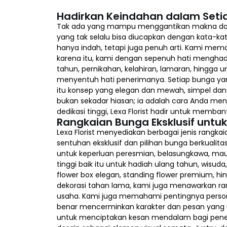
Hadirkan Keindahan dalam Seti
Tak ada yang mampu menggantikan makna dalam
yang tak selalu bisa diucapkan dengan kata-ka
hanya indah, tetapi juga penuh arti. Kami me
karena itu, kami dengan sepenuh hati menghadi
tahun, pernikahan, kelahiran, lamaran, hingga
menyentuh hati penerimanya. Setiap bunga yang
itu konsep yang elegan dan mewah, simpel dan m
bukan sekadar hiasan; ia adalah cara Anda men
dedikasi tinggi, Lexa Florist hadir untuk mem
Rangkaian Bunga Eksklusif untu
Lexa Florist menyediakan berbagai jenis rangk
sentuhan eksklusif dan pilihan bunga berkualita
untuk keperluan peresmian, belasungkawa, mau
tinggi baik itu untuk hadiah ulang tahun, wisud
flower box elegan, standing flower premium, 
dekorasi tahan lama, kami juga menawarkan ra
usaha. Kami juga memahami pentingnya persona
benar mencerminkan karakter dan pesan yang i
untuk menciptakan kesan mendalam bagi penerim