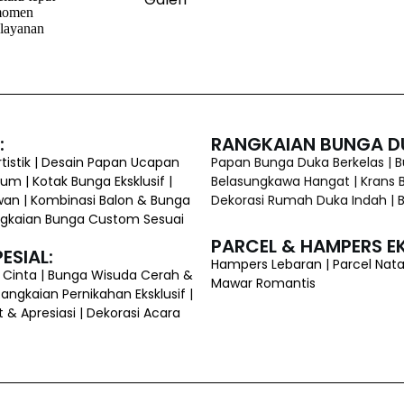
 momen
elayanan
:
RANGKAIAN BUNGA D
istik | Desain Papan Ucapan
Papan Bunga Duka Berkelas | 
ium | Kotak Bunga Eksklusif |
Belasungkawa Hangat | Krans B
wan | Kombinasi Balon & Bunga
Dekorasi Rumah Duka Indah |
 Rangkaian Bunga Custom Sesuai
PARCEL & HAMPERS EK
ESIAL:
Hampers Lebaran | Parcel Nata
h Cinta | Bunga Wisuda Cerah &
Mawar Romantis
ngkaian Pernikahan Eksklusif |
 Apresiasi | Dekorasi Acara