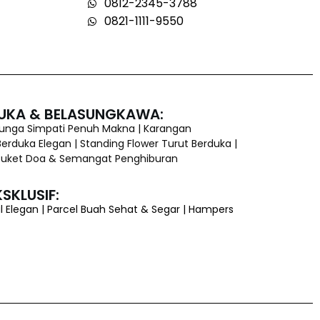
0812-2345-3788
0821-1111-9550
UKA & BELASUNGKAWA:
Bunga Simpati Penuh Makna | Karangan
erduka Elegan | Standing Flower Turut Berduka |
 Buket Doa & Semangat Penghiburan
SKLUSIF:
l Elegan | Parcel Buah Sehat & Segar | Hampers