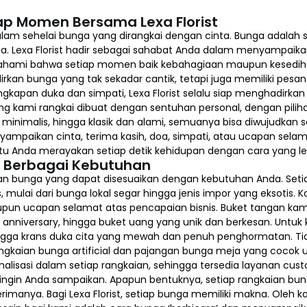
ap Momen Bersama Lexa Florist
 sehelai bunga yang dirangkai dengan cinta. Bunga adalah s
ta. Lexa Florist hadir sebagai sahabat Anda dalam menyampaik
mahami bahwa setiap momen baik kebahagiaan maupun kesedihan
rkan bunga yang tak sekadar cantik, tetapi juga memiliki pesan
 ungkapan duka dan simpati, Lexa Florist selalu siap menghadi
 kami rangkai dibuat dengan sentuhan personal, dengan piliha
inimalis, hingga klasik dan alami, semuanya bisa diwujudkan s
yampaikan cinta, terima kasih, doa, simpati, atau ucapan sel
bantu Anda merayakan setiap detik kehidupan dengan cara yang l
k Berbagai Kebutuhan
aian bunga yang dapat disesuaikan dengan kebutuhan Anda. Set
s, mulai dari bunga lokal segar hingga jenis impor yang eksotis.
pun ucapan selamat atas pencapaian bisnis. Buket tangan kami
a, anniversary, hingga buket uang yang unik dan berkesan. Untuk 
hingga krans duka cita yang mewah dan penuh penghormatan. Ti
ngkaian bunga artificial dan pajangan bunga meja yang cocok 
lisasi dalam setiap rangkaian, sehingga tersedia layanan cu
ngin Anda sampaikan. Apapun bentuknya, setiap rangkaian bung
anya. Bagi Lexa Florist, setiap bunga memiliki makna. Oleh k