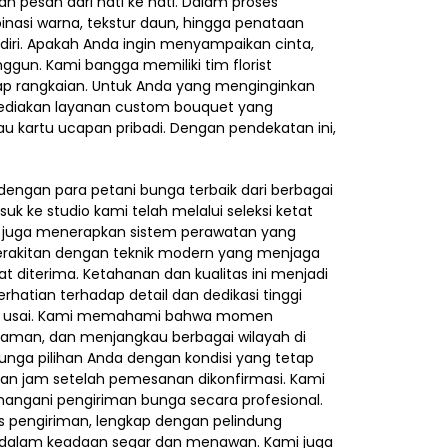
n pesan dari hati ke hati. Dalam proses
binasi warna, tekstur daun, hingga penataan
iri. Apakah Anda ingin menyampaikan cinta,
gun. Kami bangga memiliki tim florist
tiap rangkaian. Untuk Anda yang menginginkan
ediakan layanan custom bouquet yang
au kartu ucapan pribadi. Dengan pendekatan ini,
dengan para petani bunga terbaik dari berbagai
 ke studio kami telah melalui seleksi ketat
pi juga menerapkan sistem perawatan yang
perakitan dengan teknik modern yang menjaga
 diterima. Ketahanan dan kualitas ini menjadi
hatian terhadap detail dan dedikasi tinggi
itu usai. Kami memahami bahwa momen
, aman, dan menjangkau berbagai wilayah di
bunga pilihan Anda dengan kondisi yang tetap
gan jam setelah pemesanan dikonfirmasi. Kami
nangani pengiriman bunga secara profesional.
 pengiriman, lengkap dengan pelindung
ba dalam keadaan segar dan menawan. Kami juga