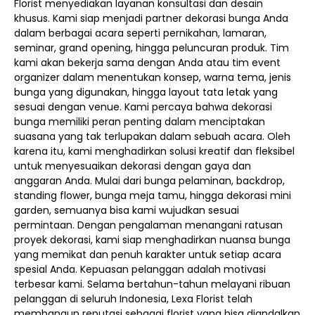
Florist menyediakan layanan konsultasi dan desain
khusus. Kami siap menjadi partner dekorasi bunga Anda
dalam berbagai acara seperti pernikahan, lamaran,
seminar, grand opening, hingga peluncuran produk. Tim
kami akan bekerja sama dengan Anda atau tim event
organizer dalam menentukan konsep, warna tema, jenis
bunga yang digunakan, hingga layout tata letak yang
sesuai dengan venue. Kami percaya bahwa dekorasi
bunga memiliki peran penting dalam menciptakan
suasana yang tak terlupakan dalam sebuah acara. Oleh
karena itu, kami menghadirkan solusi kreatif dan fleksibel
untuk menyesuaikan dekorasi dengan gaya dan
anggaran Anda. Mulai dari bunga pelaminan, backdrop,
standing flower, bunga meja tamu, hingga dekorasi mini
garden, semuanya bisa kami wujudkan sesuai
permintaan. Dengan pengalaman menangani ratusan
proyek dekorasi, kami siap menghadirkan nuansa bunga
yang memikat dan penuh karakter untuk setiap acara
spesial Anda. Kepuasan pelanggan adalah motivasi
terbesar kami. Selama bertahun-tahun melayani ribuan
pelanggan di seluruh Indonesia, Lexa Florist telah
membangun reputasi sebagai florist yang bisa diandalkan