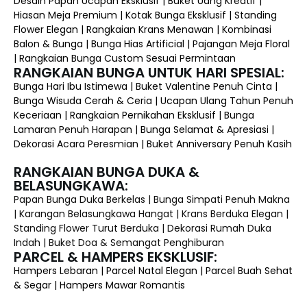
Desain Papan Ucapan Eksklusif | Buket Uang Kreatif |
Hiasan Meja Premium | Kotak Bunga Eksklusif | Standing
Flower Elegan | Rangkaian Krans Menawan | Kombinasi
Balon & Bunga | Bunga Hias Artificial | Pajangan Meja Floral
| Rangkaian Bunga Custom Sesuai Permintaan
RANGKAIAN BUNGA UNTUK HARI SPESIAL:
Bunga Hari Ibu Istimewa | Buket Valentine Penuh Cinta |
Bunga Wisuda Cerah & Ceria | Ucapan Ulang Tahun Penuh
Keceriaan | Rangkaian Pernikahan Eksklusif | Bunga
Lamaran Penuh Harapan | Bunga Selamat & Apresiasi |
Dekorasi Acara Peresmian | Buket Anniversary Penuh Kasih
RANGKAIAN BUNGA DUKA &
BELASUNGKAWA:
Papan Bunga Duka Berkelas | Bunga Simpati Penuh Makna
| Karangan Belasungkawa Hangat | Krans Berduka Elegan |
Standing Flower Turut Berduka | Dekorasi Rumah Duka
Indah | Buket Doa & Semangat Penghiburan
PARCEL & HAMPERS EKSKLUSIF:
Hampers Lebaran | Parcel Natal Elegan | Parcel Buah Sehat
& Segar | Hampers Mawar Romantis