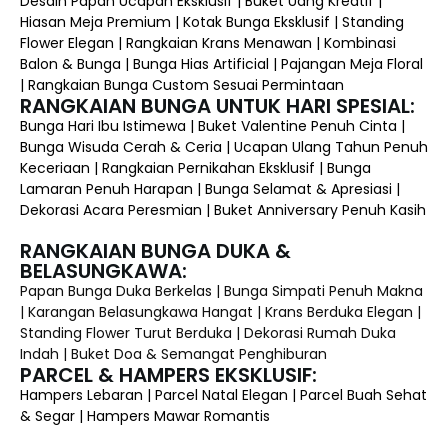
Desain Papan Ucapan Eksklusif | Buket Uang Kreatif |
Hiasan Meja Premium | Kotak Bunga Eksklusif | Standing
Flower Elegan | Rangkaian Krans Menawan | Kombinasi
Balon & Bunga | Bunga Hias Artificial | Pajangan Meja Floral
| Rangkaian Bunga Custom Sesuai Permintaan
RANGKAIAN BUNGA UNTUK HARI SPESIAL:
Bunga Hari Ibu Istimewa | Buket Valentine Penuh Cinta |
Bunga Wisuda Cerah & Ceria | Ucapan Ulang Tahun Penuh
Keceriaan | Rangkaian Pernikahan Eksklusif | Bunga
Lamaran Penuh Harapan | Bunga Selamat & Apresiasi |
Dekorasi Acara Peresmian | Buket Anniversary Penuh Kasih
RANGKAIAN BUNGA DUKA &
BELASUNGKAWA:
Papan Bunga Duka Berkelas | Bunga Simpati Penuh Makna
| Karangan Belasungkawa Hangat | Krans Berduka Elegan |
Standing Flower Turut Berduka | Dekorasi Rumah Duka
Indah | Buket Doa & Semangat Penghiburan
PARCEL & HAMPERS EKSKLUSIF:
Hampers Lebaran | Parcel Natal Elegan | Parcel Buah Sehat
& Segar | Hampers Mawar Romantis