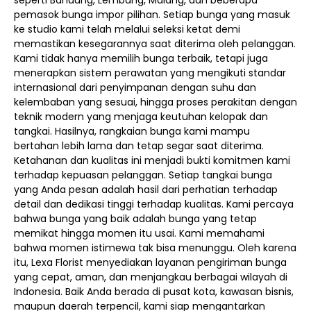
seperti Bandung, Lembang, Malang, dan beberapa
pemasok bunga impor pilihan. Setiap bunga yang masuk
ke studio kami telah melalui seleksi ketat demi
memastikan kesegarannya saat diterima oleh pelanggan.
Kami tidak hanya memilih bunga terbaik, tetapi juga
menerapkan sistem perawatan yang mengikuti standar
internasional dari penyimpanan dengan suhu dan
kelembaban yang sesuai, hingga proses perakitan dengan
teknik modern yang menjaga keutuhan kelopak dan
tangkai. Hasilnya, rangkaian bunga kami mampu
bertahan lebih lama dan tetap segar saat diterima.
Ketahanan dan kualitas ini menjadi bukti komitmen kami
terhadap kepuasan pelanggan. Setiap tangkai bunga
yang Anda pesan adalah hasil dari perhatian terhadap
detail dan dedikasi tinggi terhadap kualitas. Kami percaya
bahwa bunga yang baik adalah bunga yang tetap
memikat hingga momen itu usai. Kami memahami
bahwa momen istimewa tak bisa menunggu. Oleh karena
itu, Lexa Florist menyediakan layanan pengiriman bunga
yang cepat, aman, dan menjangkau berbagai wilayah di
Indonesia. Baik Anda berada di pusat kota, kawasan bisnis,
maupun daerah terpencil, kami siap mengantarkan