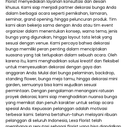
Florist menyediakan layanan konsultasi dan desain
khusus. Kami siap menjadi partner dekorasi bunga Anda
dalam berbagai acara seperti pernikahan, lamaran,
seminar, grand opening, hingga peluncuran produk. Tim
kami akan bekerja sama dengan Anda atau tim event
organizer dalam menentukan konsep, warna tema, jenis
bunga yang digunakan, hingga layout tata letak yang
sesuai dengan venue. Kami percaya bahwa dekorasi
bunga memiliki peran penting dalam menciptakan
suasana yang tak terlupakan dalam sebuah acara. Oleh
karena itu, kami menghadirkan solusi kreatif dan fleksibel
untuk menyesuaikan dekorasi dengan gaya dan
anggaran Anda. Mulai dari bunga pelaminan, backdrop,
standing flower, bunga meja tamu, hingga dekorasi mini
garden, semuanya bisa kami wujudkan sesuai
permintaan. Dengan pengalaman menangani ratusan
proyek dekorasi, kami siap menghadirkan nuansa bunga
yang memikat dan penuh karakter untuk setiap acara
spesial Anda. Kepuasan pelanggan adalah motivasi
terbesar kami. Selama bertahun-tahun melayani ribuan
pelanggan di seluruh Indonesia, Lexa Florist telah
membangun reputasi sebagai florist yang bisa diandalkan