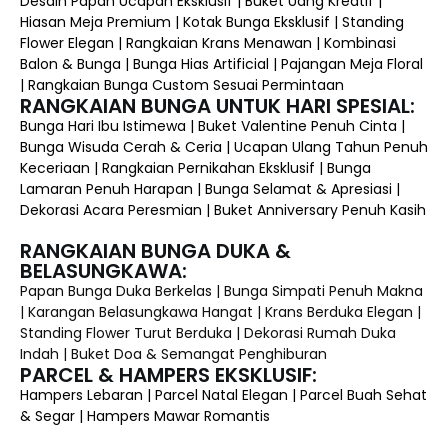
Desain Papan Ucapan Eksklusif | Buket Uang Kreatif |
Hiasan Meja Premium | Kotak Bunga Eksklusif | Standing
Flower Elegan | Rangkaian Krans Menawan | Kombinasi
Balon & Bunga | Bunga Hias Artificial | Pajangan Meja Floral
| Rangkaian Bunga Custom Sesuai Permintaan
RANGKAIAN BUNGA UNTUK HARI SPESIAL:
Bunga Hari Ibu Istimewa | Buket Valentine Penuh Cinta |
Bunga Wisuda Cerah & Ceria | Ucapan Ulang Tahun Penuh
Keceriaan | Rangkaian Pernikahan Eksklusif | Bunga
Lamaran Penuh Harapan | Bunga Selamat & Apresiasi |
Dekorasi Acara Peresmian | Buket Anniversary Penuh Kasih
RANGKAIAN BUNGA DUKA &
BELASUNGKAWA:
Papan Bunga Duka Berkelas | Bunga Simpati Penuh Makna
| Karangan Belasungkawa Hangat | Krans Berduka Elegan |
Standing Flower Turut Berduka | Dekorasi Rumah Duka
Indah | Buket Doa & Semangat Penghiburan
PARCEL & HAMPERS EKSKLUSIF:
Hampers Lebaran | Parcel Natal Elegan | Parcel Buah Sehat
& Segar | Hampers Mawar Romantis