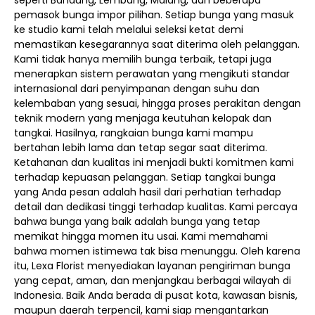
seperti Bandung, Lembang, Malang, dan beberapa
pemasok bunga impor pilihan. Setiap bunga yang masuk
ke studio kami telah melalui seleksi ketat demi
memastikan kesegarannya saat diterima oleh pelanggan.
Kami tidak hanya memilih bunga terbaik, tetapi juga
menerapkan sistem perawatan yang mengikuti standar
internasional dari penyimpanan dengan suhu dan
kelembaban yang sesuai, hingga proses perakitan dengan
teknik modern yang menjaga keutuhan kelopak dan
tangkai. Hasilnya, rangkaian bunga kami mampu
bertahan lebih lama dan tetap segar saat diterima.
Ketahanan dan kualitas ini menjadi bukti komitmen kami
terhadap kepuasan pelanggan. Setiap tangkai bunga
yang Anda pesan adalah hasil dari perhatian terhadap
detail dan dedikasi tinggi terhadap kualitas. Kami percaya
bahwa bunga yang baik adalah bunga yang tetap
memikat hingga momen itu usai. Kami memahami
bahwa momen istimewa tak bisa menunggu. Oleh karena
itu, Lexa Florist menyediakan layanan pengiriman bunga
yang cepat, aman, dan menjangkau berbagai wilayah di
Indonesia. Baik Anda berada di pusat kota, kawasan bisnis,
maupun daerah terpencil, kami siap mengantarkan