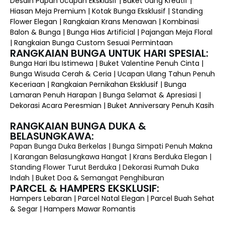
Desain Papan Ucapan Eksklusif | Buket Uang Kreatif |
Hiasan Meja Premium | Kotak Bunga Eksklusif | Standing
Flower Elegan | Rangkaian Krans Menawan | Kombinasi
Balon & Bunga | Bunga Hias Artificial | Pajangan Meja Floral
| Rangkaian Bunga Custom Sesuai Permintaan
RANGKAIAN BUNGA UNTUK HARI SPESIAL:
Bunga Hari Ibu Istimewa | Buket Valentine Penuh Cinta |
Bunga Wisuda Cerah & Ceria | Ucapan Ulang Tahun Penuh
Keceriaan | Rangkaian Pernikahan Eksklusif | Bunga
Lamaran Penuh Harapan | Bunga Selamat & Apresiasi |
Dekorasi Acara Peresmian | Buket Anniversary Penuh Kasih
RANGKAIAN BUNGA DUKA &
BELASUNGKAWA:
Papan Bunga Duka Berkelas | Bunga Simpati Penuh Makna
| Karangan Belasungkawa Hangat | Krans Berduka Elegan |
Standing Flower Turut Berduka | Dekorasi Rumah Duka
Indah | Buket Doa & Semangat Penghiburan
PARCEL & HAMPERS EKSKLUSIF:
Hampers Lebaran | Parcel Natal Elegan | Parcel Buah Sehat
& Segar | Hampers Mawar Romantis