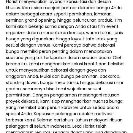
Florist menyediakan layanan konsultasi dan desain
khusus. Kami siap menjadi partner dekorasi bunga Anda
dalam berbagai acara seperti pernikahan, lamaran,
seminar, grand opening, hingga peluncuran produk. Tim
kami akan bekerja sama dengan Anda atau tim event
organizer dalam menentukan konsep, warna tema, jenis
bunga yang digunakan, hingga layout tata letak yang
sesuai dengan venue. Kami percaya bahwa dekorasi
bunga memiliki peran penting dalam menciptakan
suasana yang tak terlupakan dalam sebuah acara. Oleh
karena itu, kami menghadirkan solusi kreatif dan fleksibel
untuk menyesuaikan dekorasi dengan gaya dan
anggaran Anda. Mulai dari bunga pelaminan, backdrop,
standing flower, bunga meja tamu, hingga dekorasi mini
garden, semuanya bisa kami wujudkan sesuai
permintaan. Dengan pengalaman menangani ratusan
proyek dekorasi, kami siap menghadirkan nuansa bunga
yang memikat dan penuh karakter untuk setiap acara
spesial Anda. Kepuasan pelanggan adalah motivasi
terbesar kami. Selama bertahun-tahun melayani ribuan
pelanggan di seluruh Indonesia, Lexa Florist telah
membangun reputasi sebagai florist yang bisa diandalkan