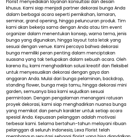
Florist menyediakan layanan konsultasi dan desain
khusus. Kami siap menjadi partner dekorasi bunga Anda
dalam berbagai acara seperti pernikahan, lamaran,
seminar, grand opening, hingga peluncuran produk. Tim
kami akan bekerja sama dengan Anda atau tim event
organizer dalam menentukan konsep, warna tema, jenis
bunga yang digunakan, hingga layout tata letak yang
sesuai dengan venue. Kami percaya bahwa dekorasi
bunga memiliki peran penting dalam menciptakan
suasana yang tak terlupakan dalam sebuah acara. Oleh
karena itu, kami menghadirkan solusi kreatif dan fleksibel
untuk menyesuaikan dekorasi dengan gaya dan
anggaran Anda. Mulai dari bunga pelaminan, backdrop,
standing flower, bunga meja tamu, hingga dekorasi mini
garden, semuanya bisa kami wujudkan sesuai
permintaan. Dengan pengalaman menangani ratusan
proyek dekorasi, kami siap menghadirkan nuansa bunga
yang memikat dan penuh karakter untuk setiap acara
spesial Anda. Kepuasan pelanggan adalah motivasi
terbesar kami. Selama bertahun-tahun melayani ribuan
pelanggan di seluruh Indonesia, Lexa Florist telah
membangun reputasi sebagai florist yang bisa diandalkan