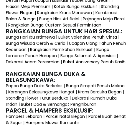
Desain Papan Ucapan Eksklusif | Buket Uang Kreatif |
Hiasan Meja Premium | Kotak Bunga Eksklusif | Standing
Flower Elegan | Rangkaian Krans Menawan | Kombinasi
Balon & Bunga | Bunga Hias Artificial | Pajangan Meja Floral
| Rangkaian Bunga Custom Sesuai Permintaan
RANGKAIAN BUNGA UNTUK HARI SPESIAL:
Bunga Hari Ibu Istimewa | Buket Valentine Penuh Cinta |
Bunga Wisuda Cerah & Ceria | Ucapan Ulang Tahun Penuh
Keceriaan | Rangkaian Pernikahan Eksklusif | Bunga
Lamaran Penuh Harapan | Bunga Selamat & Apresiasi |
Dekorasi Acara Peresmian | Buket Anniversary Penuh Kasih
RANGKAIAN BUNGA DUKA &
BELASUNGKAWA:
Papan Bunga Duka Berkelas | Bunga Simpati Penuh Makna
| Karangan Belasungkawa Hangat | Krans Berduka Elegan |
Standing Flower Turut Berduka | Dekorasi Rumah Duka
Indah | Buket Doa & Semangat Penghiburan
PARCEL & HAMPERS EKSKLUSIF:
Hampers Lebaran | Parcel Natal Elegan | Parcel Buah Sehat
& Segar | Hampers Mawar Romantis