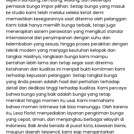
seperti Bandung, Lembang, Malang, dan beberapa
pemasok bunga impor pilihan. Setiap bunga yang masuk
ke studio kami telah melalui seleksi ketat demi
memastikan kesegarannya saat diterima oleh pelanggan.
Kami tidak hanya memilih bunga terbaik, tetapi juga
menerapkan sistem perawatan yang mengikuti standar
internasional dari penyimpanan dengan suhu dan
kelembaban yang sesuai, hingga proses perakitan dengan
teknik modern yang menjaga keutuhan kelopak dan
tangkai. Hasilnya, rangkaian bunga kami mampu
bertahan lebih lama dan tetap segar saat diterima.
Ketahanan dan kualitas ini menjadi bukti komitmen kami
terhadap kepuasan pelanggan. Setiap tangkai bunga
yang Anda pesan adalah hasil dari perhatian terhadap
detail dan dedikasi tinggi terhadap kualitas. Kami percaya
bahwa bunga yang baik adalah bunga yang tetap
memikat hingga momen itu usai. Kami memahami
bahwa momen istimewa tak bisa menunggu. Oleh karena
itu, Lexa Florist menyediakan layanan pengiriman bunga
yang cepat, aman, dan menjangkau berbagai wilayah di
Indonesia. Baik Anda berada di pusat kota, kawasan bisnis,
maupun daerah terpencil, kami siap mengantarkan