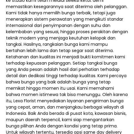
ke studio kami telah melalui seleksi ketat demi
memastikan kesegarannya saat diterima oleh pelanggan.
Kami tidak hanya memilih bunga terbaik, tetapi juga
menerapkan sistem perawatan yang mengikuti standar
internasional dari penyimpanan dengan suhu dan
kelembaban yang sesuai, hingga proses perakitan dengan
teknik modern yang menjaga keutuhan kelopak dan
tangkai. Hasilnya, rangkaian bunga kami mampu
bertahan lebih lama dan tetap segar saat diterima.
Ketahanan dan kualitas ini menjadi bukti komitmen kami
terhadap kepuasan pelanggan. Setiap tangkai bunga
yang Anda pesan adalah hasil dari perhatian terhadap
detail dan dedikasi tinggi terhadap kualitas. Kami percaya
bahwa bunga yang baik adalah bunga yang tetap
memikat hingga momen itu usai. Kami memahami
bahwa momen istimewa tak bisa menunggu. Oleh karena
itu, Lexa Florist menyediakan layanan pengiriman bunga
yang cepat, aman, dan menjangkau berbagai wilayah di
Indonesia. Baik Anda berada di pusat kota, kawasan bisnis,
maupun daerah terpencil, kami siap mengantarkan
bunga pilihan Anda dengan kondisi yang tetap prima.
Untuk wilayah tertentu, tersedia opsi same day delivery