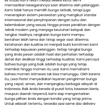
ke studio kami telah melalui seleksi ketat demi
memastikan kesegarannya saat diterima oleh pelanggan.
Kami tidak hanya memilih bunga terbaik, tetapi juga
menerapkan sistem perawatan yang mengikuti standar
internasional dari penyimpanan dengan suhu dan
kelembaban yang sesuai, hingga proses perakitan dengan
teknik modern yang menjaga keutuhan kelopak dan
tangkai. Hasilnya, rangkaian bunga kami mampu
bertahan lebih lama dan tetap segar saat diterima.
Ketahanan dan kualitas ini menjadi bukti komitmen kami
terhadap kepuasan pelanggan. Setiap tangkai bunga
yang Anda pesan adalah hasil dari perhatian terhadap
detail dan dedikasi tinggi terhadap kualitas. Kami percaya
bahwa bunga yang baik adalah bunga yang tetap
memikat hingga momen itu usai. Kami memahami
bahwa momen istimewa tak bisa menunggu. Oleh karena
itu, Lexa Florist menyediakan layanan pengiriman bunga
yang cepat, aman, dan menjangkau berbagai wilayah di
Indonesia. Baik Anda berada di pusat kota, kawasan bisnis,
maupun daerah terpencil, kami siap mengantarkan
bunga pilihan Anda dengan kondisi yang tetap prima.
Untuk wilayah tertentu, tersedia opsi same day delivery