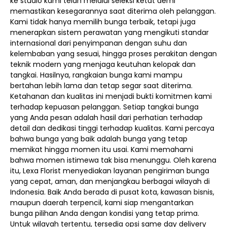
ke studio kami telah melalui seleksi ketat demi
memastikan kesegarannya saat diterima oleh pelanggan.
Kami tidak hanya memilih bunga terbaik, tetapi juga
menerapkan sistem perawatan yang mengikuti standar
internasional dari penyimpanan dengan suhu dan
kelembaban yang sesuai, hingga proses perakitan dengan
teknik modern yang menjaga keutuhan kelopak dan
tangkai. Hasilnya, rangkaian bunga kami mampu
bertahan lebih lama dan tetap segar saat diterima.
Ketahanan dan kualitas ini menjadi bukti komitmen kami
terhadap kepuasan pelanggan. Setiap tangkai bunga
yang Anda pesan adalah hasil dari perhatian terhadap
detail dan dedikasi tinggi terhadap kualitas. Kami percaya
bahwa bunga yang baik adalah bunga yang tetap
memikat hingga momen itu usai. Kami memahami
bahwa momen istimewa tak bisa menunggu. Oleh karena
itu, Lexa Florist menyediakan layanan pengiriman bunga
yang cepat, aman, dan menjangkau berbagai wilayah di
Indonesia. Baik Anda berada di pusat kota, kawasan bisnis,
maupun daerah terpencil, kami siap mengantarkan
bunga pilihan Anda dengan kondisi yang tetap prima.
Untuk wilayah tertentu, tersedia opsi same day delivery