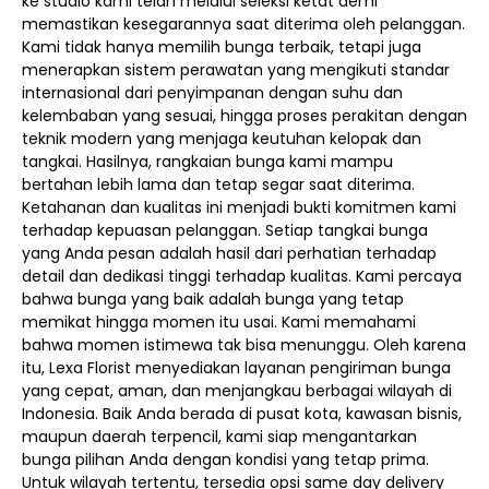
ke studio kami telah melalui seleksi ketat demi
memastikan kesegarannya saat diterima oleh pelanggan.
Kami tidak hanya memilih bunga terbaik, tetapi juga
menerapkan sistem perawatan yang mengikuti standar
internasional dari penyimpanan dengan suhu dan
kelembaban yang sesuai, hingga proses perakitan dengan
teknik modern yang menjaga keutuhan kelopak dan
tangkai. Hasilnya, rangkaian bunga kami mampu
bertahan lebih lama dan tetap segar saat diterima.
Ketahanan dan kualitas ini menjadi bukti komitmen kami
terhadap kepuasan pelanggan. Setiap tangkai bunga
yang Anda pesan adalah hasil dari perhatian terhadap
detail dan dedikasi tinggi terhadap kualitas. Kami percaya
bahwa bunga yang baik adalah bunga yang tetap
memikat hingga momen itu usai. Kami memahami
bahwa momen istimewa tak bisa menunggu. Oleh karena
itu, Lexa Florist menyediakan layanan pengiriman bunga
yang cepat, aman, dan menjangkau berbagai wilayah di
Indonesia. Baik Anda berada di pusat kota, kawasan bisnis,
maupun daerah terpencil, kami siap mengantarkan
bunga pilihan Anda dengan kondisi yang tetap prima.
Untuk wilayah tertentu, tersedia opsi same day delivery