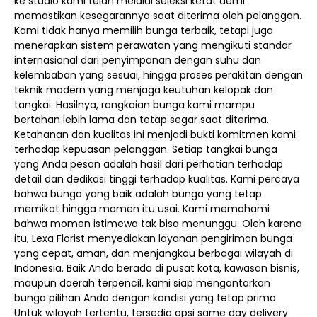
ke studio kami telah melalui seleksi ketat demi
memastikan kesegarannya saat diterima oleh pelanggan.
Kami tidak hanya memilih bunga terbaik, tetapi juga
menerapkan sistem perawatan yang mengikuti standar
internasional dari penyimpanan dengan suhu dan
kelembaban yang sesuai, hingga proses perakitan dengan
teknik modern yang menjaga keutuhan kelopak dan
tangkai. Hasilnya, rangkaian bunga kami mampu
bertahan lebih lama dan tetap segar saat diterima.
Ketahanan dan kualitas ini menjadi bukti komitmen kami
terhadap kepuasan pelanggan. Setiap tangkai bunga
yang Anda pesan adalah hasil dari perhatian terhadap
detail dan dedikasi tinggi terhadap kualitas. Kami percaya
bahwa bunga yang baik adalah bunga yang tetap
memikat hingga momen itu usai. Kami memahami
bahwa momen istimewa tak bisa menunggu. Oleh karena
itu, Lexa Florist menyediakan layanan pengiriman bunga
yang cepat, aman, dan menjangkau berbagai wilayah di
Indonesia. Baik Anda berada di pusat kota, kawasan bisnis,
maupun daerah terpencil, kami siap mengantarkan
bunga pilihan Anda dengan kondisi yang tetap prima.
Untuk wilayah tertentu, tersedia opsi same day delivery