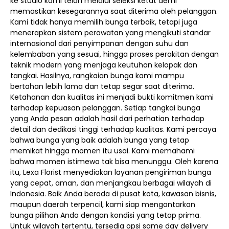
ke studio kami telah melalui seleksi ketat demi
memastikan kesegarannya saat diterima oleh pelanggan.
Kami tidak hanya memilih bunga terbaik, tetapi juga
menerapkan sistem perawatan yang mengikuti standar
internasional dari penyimpanan dengan suhu dan
kelembaban yang sesuai, hingga proses perakitan dengan
teknik modern yang menjaga keutuhan kelopak dan
tangkai. Hasilnya, rangkaian bunga kami mampu
bertahan lebih lama dan tetap segar saat diterima.
Ketahanan dan kualitas ini menjadi bukti komitmen kami
terhadap kepuasan pelanggan. Setiap tangkai bunga
yang Anda pesan adalah hasil dari perhatian terhadap
detail dan dedikasi tinggi terhadap kualitas. Kami percaya
bahwa bunga yang baik adalah bunga yang tetap
memikat hingga momen itu usai. Kami memahami
bahwa momen istimewa tak bisa menunggu. Oleh karena
itu, Lexa Florist menyediakan layanan pengiriman bunga
yang cepat, aman, dan menjangkau berbagai wilayah di
Indonesia. Baik Anda berada di pusat kota, kawasan bisnis,
maupun daerah terpencil, kami siap mengantarkan
bunga pilihan Anda dengan kondisi yang tetap prima.
Untuk wilayah tertentu, tersedia opsi same day delivery