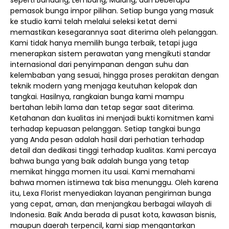
seperti Bandung, Lembang, Malang, dan beberapa
pemasok bunga impor pilihan. Setiap bunga yang masuk
ke studio kami telah melalui seleksi ketat demi
memastikan kesegarannya saat diterima oleh pelanggan.
Kami tidak hanya memilih bunga terbaik, tetapi juga
menerapkan sistem perawatan yang mengikuti standar
internasional dari penyimpanan dengan suhu dan
kelembaban yang sesuai, hingga proses perakitan dengan
teknik modern yang menjaga keutuhan kelopak dan
tangkai. Hasilnya, rangkaian bunga kami mampu
bertahan lebih lama dan tetap segar saat diterima.
Ketahanan dan kualitas ini menjadi bukti komitmen kami
terhadap kepuasan pelanggan. Setiap tangkai bunga
yang Anda pesan adalah hasil dari perhatian terhadap
detail dan dedikasi tinggi terhadap kualitas. Kami percaya
bahwa bunga yang baik adalah bunga yang tetap
memikat hingga momen itu usai. Kami memahami
bahwa momen istimewa tak bisa menunggu. Oleh karena
itu, Lexa Florist menyediakan layanan pengiriman bunga
yang cepat, aman, dan menjangkau berbagai wilayah di
Indonesia. Baik Anda berada di pusat kota, kawasan bisnis,
maupun daerah terpencil, kami siap mengantarkan