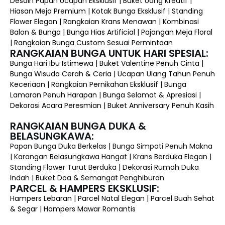
Desain Papan Ucapan Eksklusif | Buket Uang Kreatif |
Hiasan Meja Premium | Kotak Bunga Eksklusif | Standing
Flower Elegan | Rangkaian Krans Menawan | Kombinasi
Balon & Bunga | Bunga Hias Artificial | Pajangan Meja Floral
| Rangkaian Bunga Custom Sesuai Permintaan
RANGKAIAN BUNGA UNTUK HARI SPESIAL:
Bunga Hari Ibu Istimewa | Buket Valentine Penuh Cinta |
Bunga Wisuda Cerah & Ceria | Ucapan Ulang Tahun Penuh
Keceriaan | Rangkaian Pernikahan Eksklusif | Bunga
Lamaran Penuh Harapan | Bunga Selamat & Apresiasi |
Dekorasi Acara Peresmian | Buket Anniversary Penuh Kasih
RANGKAIAN BUNGA DUKA &
BELASUNGKAWA:
Papan Bunga Duka Berkelas | Bunga Simpati Penuh Makna
| Karangan Belasungkawa Hangat | Krans Berduka Elegan |
Standing Flower Turut Berduka | Dekorasi Rumah Duka
Indah | Buket Doa & Semangat Penghiburan
PARCEL & HAMPERS EKSKLUSIF:
Hampers Lebaran | Parcel Natal Elegan | Parcel Buah Sehat
& Segar | Hampers Mawar Romantis