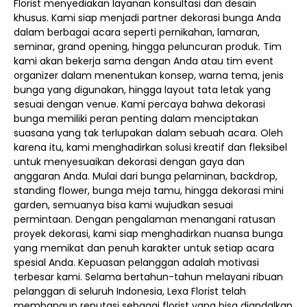
Florist menyediakan layanan konsultasi dan desain
khusus. Kami siap menjadi partner dekorasi bunga Anda
dalam berbagai acara seperti pernikahan, lamaran,
seminar, grand opening, hingga peluncuran produk. Tim
kami akan bekerja sama dengan Anda atau tim event
organizer dalam menentukan konsep, warna tema, jenis
bunga yang digunakan, hingga layout tata letak yang
sesuai dengan venue. Kami percaya bahwa dekorasi
bunga memiliki peran penting dalam menciptakan
suasana yang tak terlupakan dalam sebuah acara. Oleh
karena itu, kami menghadirkan solusi kreatif dan fleksibel
untuk menyesuaikan dekorasi dengan gaya dan
anggaran Anda. Mulai dari bunga pelaminan, backdrop,
standing flower, bunga meja tamu, hingga dekorasi mini
garden, semuanya bisa kami wujudkan sesuai
permintaan. Dengan pengalaman menangani ratusan
proyek dekorasi, kami siap menghadirkan nuansa bunga
yang memikat dan penuh karakter untuk setiap acara
spesial Anda. Kepuasan pelanggan adalah motivasi
terbesar kami. Selama bertahun-tahun melayani ribuan
pelanggan di seluruh Indonesia, Lexa Florist telah
membangun reputasi sebagai florist yang bisa diandalkan